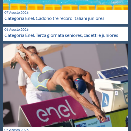
Protezione Civile
07 Agosto 2026
Categoria Enel. Cadono tre record italiani juniores
Qualità
06 Agosto 2026
Categoria Enel. Terza giornata seniores, cadetti e juniores
Sostenibilità
Privacy
Cookie Policy
Archivio News
Flash News
05 Agosto 2026