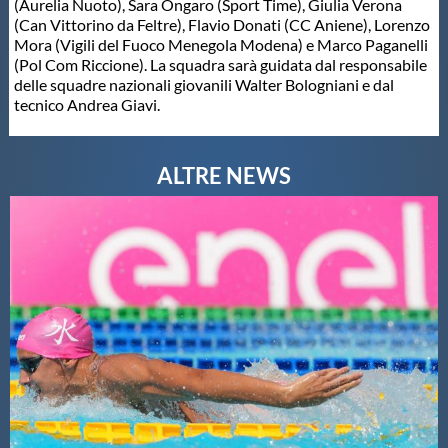
(Aurelia Nuoto), Sara Ongaro (Sport Time), Giulia Verona
(Can Vittorino da Feltre), Flavio Donati (CC Aniene), Lorenzo
Master
Mora (Vigili del Fuoco Menegola Modena) e Marco Paganelli
(Pol Com Riccione). La squadra sarà guidata dal responsabile
delle squadre nazionali giovanili Walter Bologniani e dal
Formazione
tecnico Andrea Giavi.
GUG
Scuole Nuoto
Propaganda
Centri Federali
Area Legislativa