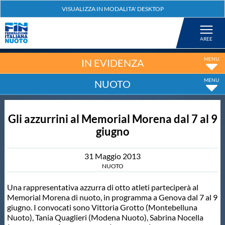
Federazione
Nuoto
IN EVIDENZA
NUOTO
Pallanuoto
Gli azzurrini al Memorial Morena dal 7 al 9
Tuffi
giugno
Artistico
31
Maggio
2013
NUOTO
Fondo
Una rappresentativa azzurra di otto atleti parteciperà al
Memorial Morena di nuoto, in programma a Genova dal 7 al 9
giugno. I convocati sono Vittoria Grotto (Montebelluna
Salvamento
Nuoto), Tania Quaglieri (Modena Nuoto), Sabrina Nocella