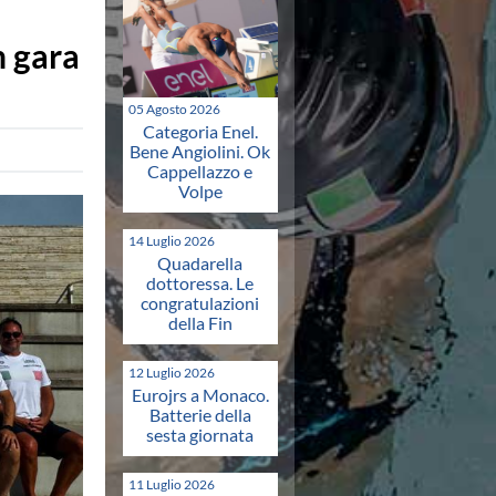
n gara
05 Agosto 2026
Categoria Enel.
Bene Angiolini. Ok
Cappellazzo e
Volpe
14 Luglio 2026
Quadarella
dottoressa. Le
congratulazioni
della Fin
12 Luglio 2026
Eurojrs a Monaco.
Batterie della
sesta giornata
11 Luglio 2026