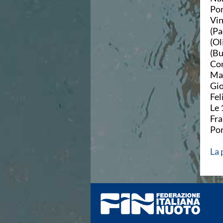
Pon
Azzurri
Vin
News
(Pa
Flash News
(Ol
Fondo
(Bu
Eventi
Com
Grand Prix
Mar
Norme e documenti
Gio
Risultati e Classifiche
Feli
Primati
Le 
Azzurri
Fra
News
Por
Flash News
Salvamento
La 
Eventi
Norme e documenti
Risultati e Classifiche
Albi d'oro - Primati
News
Flash News
Master