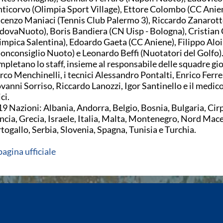
ticorvo (Olimpia Sport Village), Ettore Colombo (CC Anien
cenzo Maniaci (Tennis Club Palermo 3), Riccardo Zanarot
dovaNuoto), Boris Bandiera (CN Uisp - Bologna), Cristian C
impica Salentina), Edoardo Gaeta (CC Aniene), Filippo Aloi
onconsiglio Nuoto) e Leonardo Beffi (Nuotatori del Golfo)
pletano lo staff, insieme al responsabile delle squadre gio
co Menchinelli, i tecnici Alessandro Pontalti, Enrico Ferre
vanni Sorriso, Riccardo Lanozzi, Igor Santinello e il medi
ci.
19 Nazioni: Albania, Andorra, Belgio, Bosnia, Bulgaria, Cir
ncia, Grecia, Israele, Italia, Malta, Montenegro, Nord Mac
togallo, Serbia, Slovenia, Spagna, Tunisia e Turchia.
pagina ufficiale