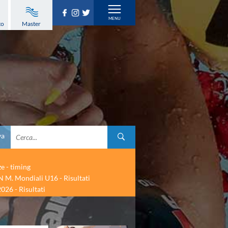
to
Master
va
ze - timing
 M. Mondiali U16 - Risultati
026 - Risultati