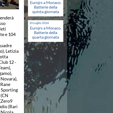
Eurojrs a Monaco.
Batterie della
quinta giornata
renderà
sso
10 Luglio 2026
Eurojrs a Monaco.
leti
Batterie della
ste e 104
quarta giornata
squadre
), Letizia
otta
Club 12 -
Team),
gamo),
 Novara),
t Rane
s Sporting
a (CN
 (Zero9
dio (Rari
 Nicola