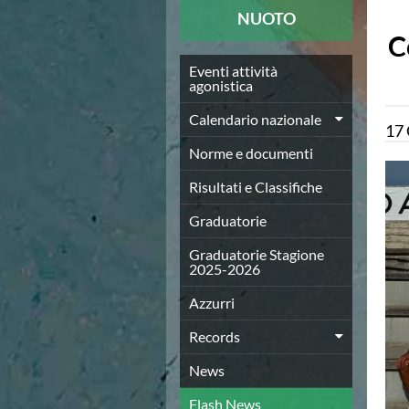
News
NUOTO
Flash News
C
Europei a modo Mei
Nuoto
Eventi attività
agonistica
Eventi attività agonistica
Calendario nazionale
Calendario nazionale
17
Norme e documenti
Risultati e Classifiche
Norme e documenti
Graduatorie
Risultati e Classifiche
Graduatorie Stagione 2025-2026
Azzurri
Graduatorie
Records
News
Graduatorie Stagione
2025-2026
Flash News
Pallanuoto
Azzurri
Norme e documenti
Le Nazionali
Records
Coppa Italia
News
Campionato A1 Maschile
Campionato A1 Femminile
Flash News