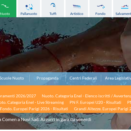
Nuoto
Pallanuoto
Tuffi
Artistico
Fondo
Salvamen
Scuole Nuoto
Propaganda
Centri Federali
Area Legislati
seramenti 2026/2027
Nuoto. Categoria Enel - Elenco iscritti / Avverten
to. Categoria Enel - Live Streaming
PN F. Europei U20 - Risultati
PN
Fondo. Europei Parigi 2026 - Risultati
Grandi Altezze. Europei Parigi 2
 Comen a Novi Sad. Azzurri in gara da venerdì