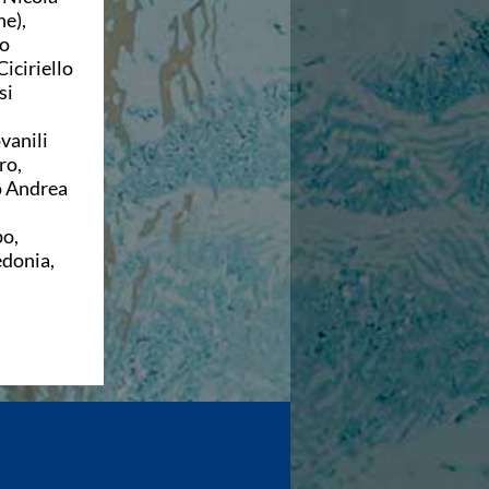
e),
to
iciriello
si
.
vanili
ro,
co Andrea
po,
edonia,