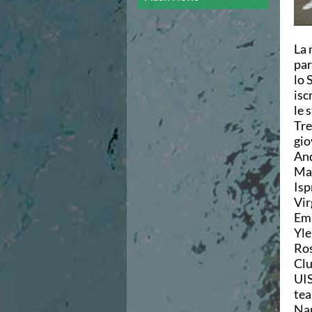
Campionato A2 Maschile
Campionato A2 Femminile
Campionato B Maschile
La 
Storico Campionati 2003-2017
par
Finali Giovanili
lo 
Trofei delle Regioni
isc
CoMeN Cup
le 
News
Tre
Flash News
gio
Waterpolo Channel
And
Tuffi
Maz
Eventi
Isp
Norme e documenti
Vir
Risultati e Classifiche
Emm
Azzurri
Yle
News
Ros
Flash News
Clu
Artistico
UIS
Eventi
tea
Norme e documenti
Nan
Risultati e Classifiche