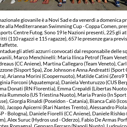
nazionale giovanile è a Novi Sad e da venerdì a domenica p
te alla Mediterranean Swimming Cup - Coppa Comen, pre
Sports Centre Futog. Sono 19 le Nazioni presenti, 225 gli at
ritti (110 ragazzi e 115 ragazze), 657 le presenze gara previ
staffette.
ntadue gli atleti azzurri convocati dal responsabile delle 
vanili, Marco Menchinelli: Maria Ilinca Petrof (Team Veneto
reaus (CC Aniene), Martina Callegaro (Team Veneto), Carl
zone (Sisport Spa), Zoe Johnson e Anna Andreatti (Sport 
ra), Arianna Morini (Coopernuoto), Matilde Catini (Zero9 
ginia Forconi (Aquatempra), Daniela Venturuzzo (CUS Ber
a Donati (RN Florentia), Emma Crepaldi (Libertas Nuoto
nia Rummolo (US Triestina Nuoto), Maria Pranio (In Spor
se), Giorgia Rinaldi (Poseidon - Catania), Bianca Calò (Ico
b), Jacopo Apicerni (Rari Nantes Trento), Alessandro Piol
P - Bologna), Daniele Fiorelli (CC Aniene), Daniele Rishko
m), Alex Suruc (Hydros usd - Oderzo), Fabio De Armas Porfi
tes Romagna), Gennaro Ferraro (Napoli Nuoto), Ludovico