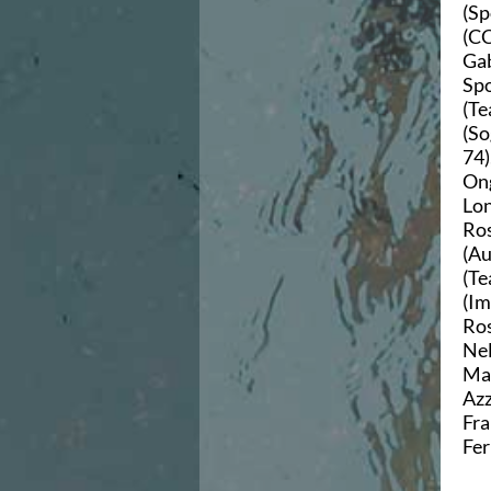
(Sp
Azzurri
(CC
News
Gab
Flash News
Spo
Fondo
(Te
Eventi
(So
Grand Prix
74)
Norme e documenti
Ong
Risultati e Classifiche
Lon
Primati
Ros
Azzurri
(Au
News
(Te
Flash News
(Im
Salvamento
Ros
Eventi
Nel
Norme e documenti
Mar
Risultati e Classifiche
Azz
Albi d'oro - Primati
Fra
News
Fer
Flash News
Master