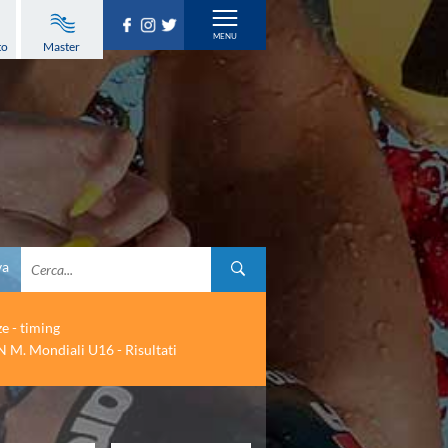
to
Master
va
ze - timing
 M. Mondiali U16 - Risultati