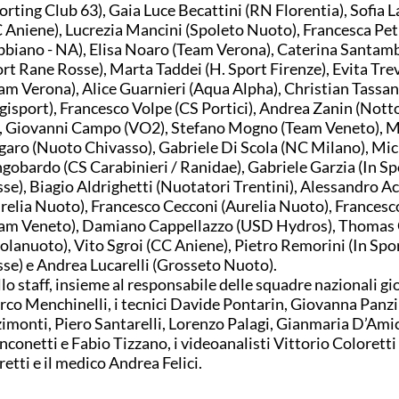
orting Club 63), Gaia Luce Becattini (RN Florentia), Sofia L
 Aniene), Lucrezia Mancini (Spoleto Nuoto), Francesca Petri
biano - NA), Elisa Noaro (Team Verona), Caterina Santamb
rt Rane Rosse), Marta Taddei (H. Sport Firenze), Evita Tre
am Verona), Alice Guarnieri (Aqua Alpha), Christian Tassa
gisport), Francesco Volpe (CS Portici), Andrea Zanin (Nott
, Giovanni Campo (VO2), Stefano Mogno (Team Veneto), 
aro (Nuoto Chivasso), Gabriele Di Scola (NC Milano), Mic
gobardo (CS Carabinieri / Ranidae), Gabriele Garzia (In S
se), Biagio Aldrighetti (Nuotatori Trentini), Alessandro 
relia Nuoto), Francesco Cecconi (Aurelia Nuoto), Francesc
am Veneto), Damiano Cappellazzo (USD Hydros), Thomas 
olanuoto), Vito Sgroi (CC Aniene), Pietro Remorini (In Spo
se) e Andrea Lucarelli (Grosseto Nuoto).
lo staff, insieme al responsabile delle squadre nazionali gi
co Menchinelli, i tecnici Davide Pontarin, Giovanna Panzi
imonti, Piero Santarelli, Lorenzo Palagi, Gianmaria D’Ami
nconetti e Fabio Tizzano, i videoanalisti Vittorio Coloretti 
retti e il medico Andrea Felici.