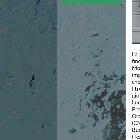
Campionato A2 Maschile
Campionato A2 Femminile
Campionato B Maschile
Storico Campionati 2003-2017
Finali Giovanili
Trofei delle Regioni
CoMeN Cup
News
La 
Flash News
fin
Waterpolo Channel
Mon
Tuffi
imp
Eventi
che
Norme e documenti
I t
Risultati e Classifiche
gio
Azzurri
Luc
News
Pro
Flash News
Oro
Artistico
(CN
Eventi
Buo
Norme e documenti
(Te
Risultati e Classifiche