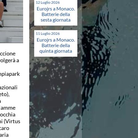
12 Luglio 2026
Eurojrs a Monaco.
Batterie della
sesta giornata
11 Luglio 2026
Eurojrs a Monaco.
Batterie della
quinta giornata
iccione
volgerà a
mpiapark
azionali
to),
a
(Fiamme
nocchia
i (Virtus
caro
aria