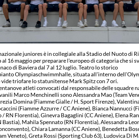
nazionale juniores è in collegiale alla Stadio del Nuoto di R
o al 16 maggio per preparare l'europeo di categoria che si s
aco di Baviera dal 7 al 12 luglio. Teatro lo storico
ianto Olympiaschwimmhalle, situata all'interno dell'Oly
 vide triofare lo statunitense Mark Spitz con 7 ori.
rentanove atleti convocati dal responsabile delle squadre n
vanili Marco Menchinelli sono Alessandra Mao (Team Vene
rezia Domina (Fiamme Gialle / H. Sport Firenze), Valentin
caccini (Fiamme Azzurre / CC Aniene), Bianca Nannucci 
 / RN Florentia), Ginevra Bagaglini (CC Aniene), Elena Ra
 Bastia), Mahila Spennato (RN Florentia), Alessandra Leon
nconvento), Chiara Lamanna (CC Aniene), Benedetta Bos
am Veneto), Greta Rossi (Sporting Club 63), Ludovica Di M