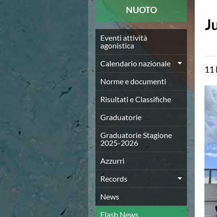
News
NUOTO
Flash News
Ju
Europei a modo Mei
Nuoto
Eventi attività
agonistica
Eventi attività agonistica
Calendario nazionale
Calendario nazionale
11
Norme e documenti
Risultati e Classifiche
Norme e documenti
Graduatorie
Risultati e Classifiche
Graduatorie Stagione 2025-2026
Azzurri
Graduatorie
Records
News
Graduatorie Stagione
2025-2026
Flash News
Pallanuoto
Azzurri
Norme e documenti
Le Nazionali
Records
Coppa Italia
News
Campionato A1 Maschile
Campionato A1 Femminile
Flash News