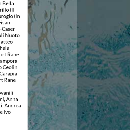
a Bella
llo (Il
rogio (In
visan
n-Caser
oli Nuoto
Matteo
hele
port Rane
Acampora
o Ceolin
Carapia
rt Rane
ovanili
ni, Anna
ci, Andrea
e Ivo