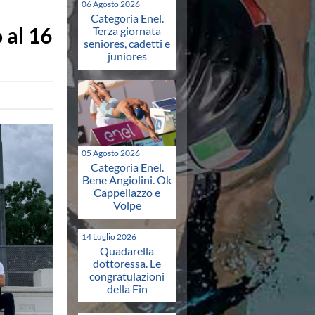
06 Agosto 2026
Categoria Enel.
 al 16
Terza giornata
seniores, cadetti e
juniores
05 Agosto 2026
Categoria Enel.
Bene Angiolini. Ok
Cappellazzo e
Volpe
14 Luglio 2026
Quadarella
dottoressa. Le
congratulazioni
della Fin