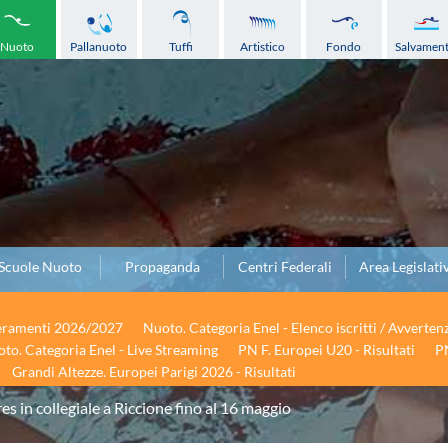
Nuoto
Pallanuoto
Tuffi
Artistico
Fondo
Salvamen
Scuole Nuoto
Propaganda
Centri Federali
Area Legislati
seramenti 2026/2027
Nuoto. Categoria Enel - Elenco iscritti / Avverten
to. Categoria Enel - Live Streaming
PN F. Europei U20 - Risultati
PN
Grandi Altezze. Europei Parigi 2026 - Risultati
es in collegiale a Riccione fino al 16 maggio