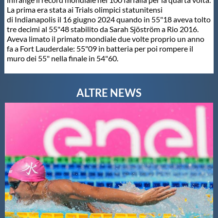
La prima era stata ai Trials olimpici statunitensi
Master
di Indianapolis il 16 giugno 2024 quando in 55"18 aveva tolto
tre decimi al 55"48 stabilito da Sarah Sjöström a Rio 2016.
Aveva limato il primato mondiale due volte proprio un anno
Formazione
fa a Fort Lauderdale: 55"09 in batteria per poi rompere il
muro dei 55" nella finale in 54"60.
GUG
Scuole Nuoto
Propaganda
Centri Federali
Area Legislativa