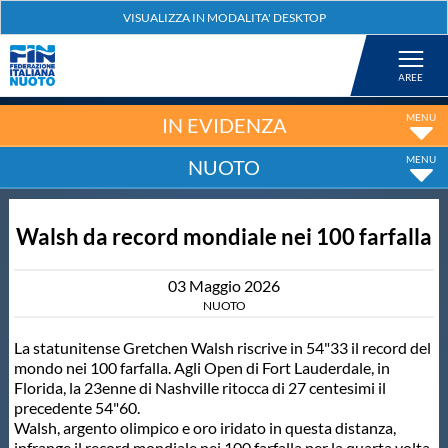
Federazione
Nuoto
IN EVIDENZA
NUOTO
Pallanuoto
Walsh da record mondiale nei 100 farfalla
Tuffi
03
Maggio
2026
Artistico
NUOTO
La statunitense Gretchen Walsh riscrive in 54"33 il record del
Fondo
mondo nei 100 farfalla. Agli Open di Fort Lauderdale, in
Florida, la 23enne di Nashville ritocca di 27 centesimi il
precedente 54"60.
Salvamento
Walsh, argento olimpico e oro iridato in questa distanza,
infrange il record mondiale nei 100 farfalla per la quarta volta.