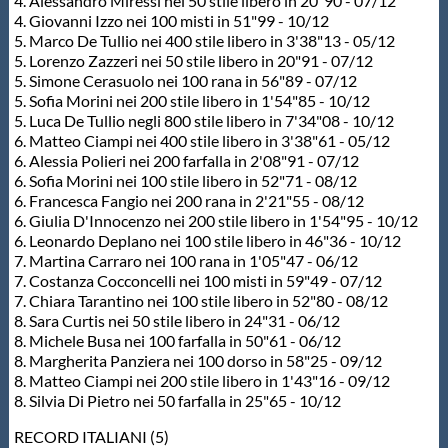
Galleria fotografica
4. Alessandro Miressi nei 50 stile libero in 20"90 - 07/12
4. Giovanni Izzo nei 100 misti in 51"99 - 10/12
5. Marco De Tullio nei 400 stile libero in 3'38"13 - 05/12
Videogallery
5. Lorenzo Zazzeri nei 50 stile libero in 20"91 - 07/12
5. Simone Cerasuolo nei 100 rana in 56"89 - 07/12
5. Sofia Morini nei 200 stile libero in 1'54"85 - 10/12
Intranet
5. Luca De Tullio negli 800 stile libero in 7'34"08 - 10/12
6. Matteo Ciampi nei 400 stile libero in 3'38"61 - 05/12
6. Alessia Polieri nei 200 farfalla in 2'08"91 - 07/12
Webmail
6. Sofia Morini nei 100 stile libero in 52"71 - 08/12
6. Francesca Fangio nei 200 rana in 2'21"55 - 08/12
6. Giulia D'Innocenzo nei 200 stile libero in 1'54"95 - 10/12
6. Leonardo Deplano nei 100 stile libero in 46"36 - 10/12
Contatti
7. Martina Carraro nei 100 rana in 1'05"47 - 06/12
7. Costanza Cocconcelli nei 100 misti in 59"49 - 07/12
7. Chiara Tarantino nei 100 stile libero in 52"80 - 08/12
Mappa del sito
8. Sara Curtis nei 50 stile libero in 24"31 - 06/12
8. Michele Busa nei 100 farfalla in 50"61 - 06/12
8. Margherita Panziera nei 100 dorso in 58"25 - 09/12
8. Matteo Ciampi nei 200 stile libero in 1'43"16 - 09/12
8. Silvia Di Pietro nei 50 farfalla in 25"65 - 10/12
RECORD ITALIANI (5)