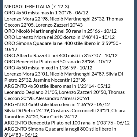
MEDAGLIERE ITALIA (7-12-3)
Master
ORO 4x50 mista mas in 1'30"78 - 06/12
Lorenzo Mora 22"98, Nicolò Martinenghi 25"32, Thomas
Ceccon 22"05, Lorenzo Zazzeri 20"43
Formazione
ORO Nicolò Martinenghi nei 50 rana in 25"66 - 10/12
ORO Lorenzo Mora nei 200 dorso in 1'48"43 - 10/12
ORO Simona Quadarella nei 400 stile libero in 3'59"50 -
GUG
10/12
ORO Alberto Razzetti nei 400 misti in 3'57"07 - 10/12
ORO Benedetta Pilato nei 50 rana in 28"86 - 10/12
Scuole Nuoto
ORO 4x50 mista mixed in 1'36"59 - 10/12
Lorenzo Mora 23"01, Nicolò Martinenghi 24"87, Silvia Di
Pietro 25"32, Jasmine Nocentini 23"38
ARGENTO 4x50 stile libero mas in 1'23"14 - 05/12
Propaganda
Leonardo Deplano 21"05, Lorenzo Zazzeri 20"50, Thomas
Ceccon 20"98, Alessandro Miressi 20"61
ARGENTO 4x50 stile libero fem in 1'36"92 - 05/12
Centri Federali
Silvia Di Pietro 24"39, Costanza Cocconcelli 24"21, Chiara
Tarantino 24"20, Sara Curtis 24"12
ARGENTO Benedetta Pilato nei 100 rana in 1'03"76 - 06/12
Area Legislativa
ARGENTO Simona Quadarella negli 800 stile libero in
8'14"83 - 06/12