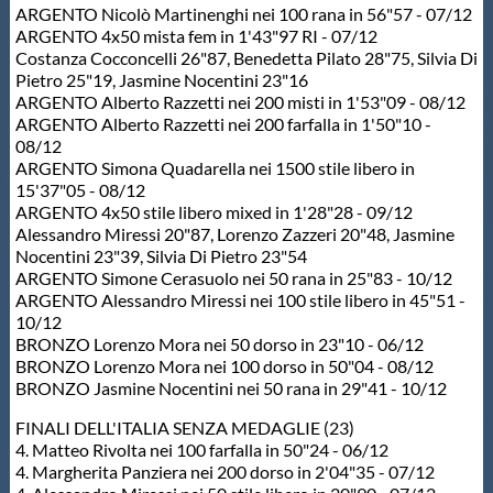
ARGENTO Nicolò Martinenghi nei 100 rana in 56"57 - 07/12
Protezione Civile
ARGENTO 4x50 mista fem in 1'43"97 RI - 07/12
Costanza Cocconcelli 26"87, Benedetta Pilato 28"75, Silvia Di
Pietro 25"19, Jasmine Nocentini 23"16
Qualità
ARGENTO Alberto Razzetti nei 200 misti in 1'53"09 - 08/12
ARGENTO Alberto Razzetti nei 200 farfalla in 1'50"10 -
08/12
Sostenibilità
ARGENTO Simona Quadarella nei 1500 stile libero in
15'37"05 - 08/12
ARGENTO 4x50 stile libero mixed in 1'28"28 - 09/12
Privacy
Alessandro Miressi 20"87, Lorenzo Zazzeri 20"48, Jasmine
Nocentini 23"39, Silvia Di Pietro 23"54
ARGENTO Simone Cerasuolo nei 50 rana in 25"83 - 10/12
Cookie Policy
ARGENTO Alessandro Miressi nei 100 stile libero in 45"51 -
10/12
BRONZO Lorenzo Mora nei 50 dorso in 23"10 - 06/12
Archivio News
BRONZO Lorenzo Mora nei 100 dorso in 50"04 - 08/12
BRONZO Jasmine Nocentini nei 50 rana in 29"41 - 10/12
Flash News
FINALI DELL'ITALIA SENZA MEDAGLIE (23)
4. Matteo Rivolta nei 100 farfalla in 50"24 - 06/12
4. Margherita Panziera nei 200 dorso in 2'04"35 - 07/12