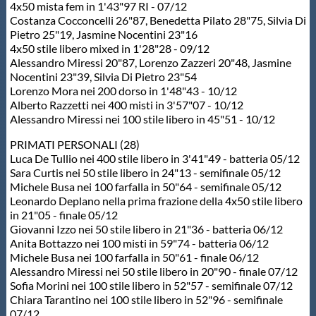
4x50 mista fem in 1'43"97 RI - 07/12
Costanza Cocconcelli 26"87, Benedetta Pilato 28"75, Silvia Di
Pietro 25"19, Jasmine Nocentini 23"16
4x50 stile libero mixed in 1'28"28 - 09/12
Alessandro Miressi 20"87, Lorenzo Zazzeri 20"48, Jasmine
Nocentini 23"39, Silvia Di Pietro 23"54
Lorenzo Mora nei 200 dorso in 1'48"43 - 10/12
Alberto Razzetti nei 400 misti in 3'57"07 - 10/12
Alessandro Miressi nei 100 stile libero in 45"51 - 10/12
PRIMATI PERSONALI (28)
Luca De Tullio nei 400 stile libero in 3'41"49 - batteria 05/12
Sara Curtis nei 50 stile libero in 24"13 - semifinale 05/12
Michele Busa nei 100 farfalla in 50"64 - semifinale 05/12
Leonardo Deplano nella prima frazione della 4x50 stile libero
in 21"05 - finale 05/12
Giovanni Izzo nei 50 stile libero in 21"36 - batteria 06/12
Anita Bottazzo nei 100 misti in 59"74 - batteria 06/12
Michele Busa nei 100 farfalla in 50"61 - finale 06/12
Alessandro Miressi nei 50 stile libero in 20"90 - finale 07/12
Sofia Morini nei 100 stile libero in 52"57 - semifinale 07/12
Chiara Tarantino nei 100 stile libero in 52"96 - semifinale
07/12