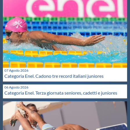
Protezione Civile
Qualità
Sostenibilità
Privacy
07 Agosto 2026
Categoria Enel. Cadono tre record italiani juniores
Cookie Policy
06 Agosto 2026
Categoria Enel. Terza giornata seniores, cadetti e juniores
Archivio News
Flash News