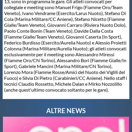
13, sono in programma le gare. Gli atleti convocati per
collegiale e meeting sono Manuel Frigo (Fiamme Oro/Team
Master
Veneto), Ivano Vendrame (Esercito/Larus Nuoto), Stefano Di
Cola (Marina Militare/CC Aniene), Stefano Nicetto (Fiamme
Gialle/Team Veneto), Giovanni Carraro (Riviera Nuoto Dolo),
Formazione
Paolo Conte Bonin (Team Veneto), Davide Dalla Costa
(Fiamme Gialle/Team Veneto), Giovanni Caserta (In Sport),
Federico Burdisso (Esercito/Aurelia Nuoto) e Alessio Proietti
GUG
Colonna (Marina Militare/Aurelia Nuoto); gli atleti convocati
esclusivamente per il meeting sono Alessandro Miressi
(FIamme Oro/CN Torino), Alessandro Bori (Fiamme Gialle/In
Scuole Nuoto
Sport), Gabriele Mancini (Marina Militare/CN Torino),
Lorenzo Mora (Fiamme Rosse/Amici del Nuoto dei Viglili del
Fuoco) e Silvia Di Pietro (Carabinieri/CC Aniene). Nello staff i
Propaganda
tecnici Claudio Rossetto, Michele Dalan e Mirko Nozzolillo
(anche quest'ultimo convocato soltanto per le gare).
Centri Federali
Area Legislativa