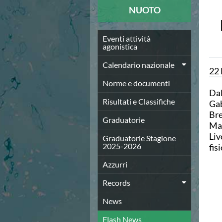
News
NUOTO
Flash News
Europei a modo Mei
Nuoto
Eventi attività
agonistica
Eventi attività agonistica
Calendario nazionale
Calendario nazionale
22
Norme e documenti
Risultati e Classifiche
Norme e documenti
Dal
Graduatorie
Risultati e Classifiche
Gab
Graduatorie Stagione 2025-2026
Bre
Azzurri
Graduatorie
Mat
Records
Liv
News
Graduatorie Stagione
2025-2026
fis
Flash News
Pallanuoto
Azzurri
Norme e documenti
Le Nazionali
Records
Coppa Italia
News
Campionato A1 Maschile
Campionato A1 Femminile
Flash News