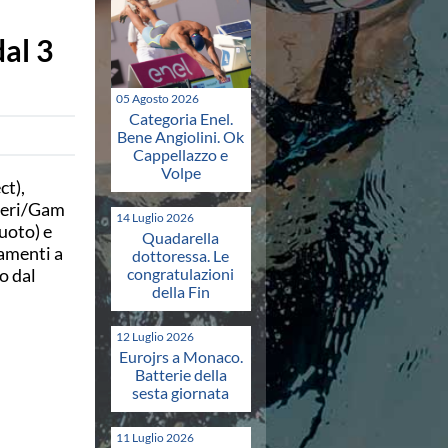
dal 3
05 Agosto 2026
Categoria Enel.
Bene Angiolini. Ok
Cappellazzo e
Volpe
ct),
nieri/Gam
14 Luglio 2026
uoto) e
Quadarella
amenti a
dottoressa. Le
o dal
congratulazioni
della Fin
12 Luglio 2026
Eurojrs a Monaco.
Batterie della
sesta giornata
11 Luglio 2026