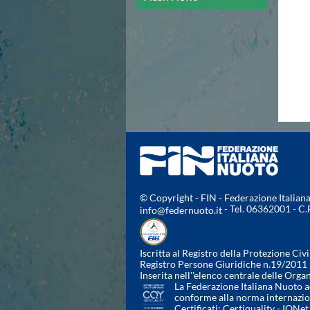
Campionato A2 Maschile
Campionato A2 Femminile
Campionato B Maschile
Storico Campionati 2003-2017
Finali Giovanili
Trofei delle Regioni
CoMeN Cup
News
Flash News
Waterpolo Channel
Tuffi
Eventi
Norme e documenti
© Copyright - FIN - Federazione Italia
Risultati e Classifiche
- Tel. 06362001 - C
info@federnuoto.it
Azzurri
News
Flash News
Iscritta al Registro della Protezione Civi
Artistico
Registro Persone Giuridiche n.19/2011
Inserita nell''elenco centrale delle Orga
Eventi
La Federazione Italiana Nuoto ad
Norme e documenti
conforme alla norma internazi
Risultati e Classifiche
Certificati:
Certiquality
-
IQNet