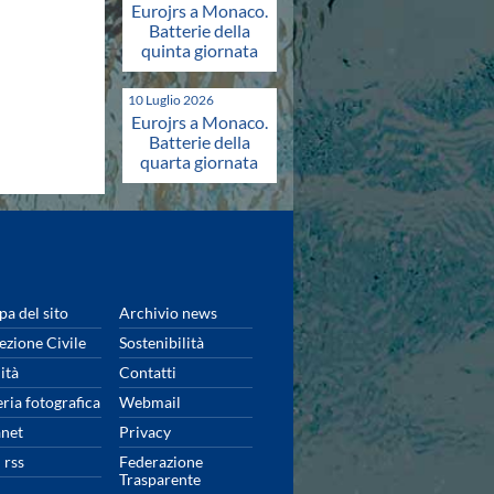
Eurojrs a Monaco.
Batterie della
quinta giornata
10 Luglio 2026
Eurojrs a Monaco.
Batterie della
quarta giornata
a del sito
Archivio news
ezione Civile
Sostenibilità
ità
Contatti
eria fotografica
Webmail
anet
Privacy
 rss
Federazione
Trasparente