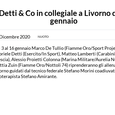
Detti & Co in collegiale a Livorno 
gennaio
Dicembre
2020
NUOTO
 3 al 16 gennaio Marco De Tullio (Fiamme Oro/Sport Proje
riele Detti (Esercito/In Sport), Matteo Lamberti (Carabi
scia), Alessio Proietti Colonna (Marina Militare/Aurelia N
tia Zuin (Fiamme Oro/Nottoli 74) riprenderanno gli allen
orno guidati dal tecnico federale Stefano Morini coadiuvat
ioterapista Stefano Amirante.