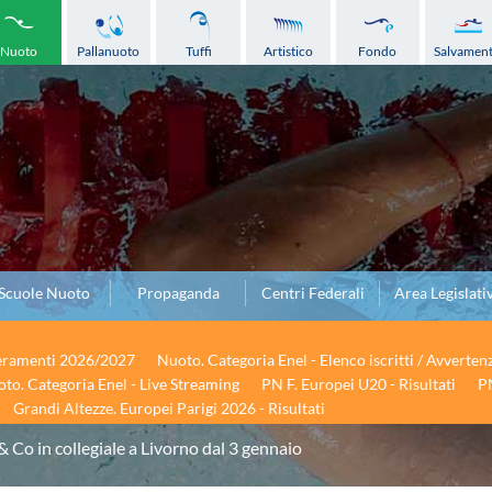
Nuoto
Pallanuoto
Tuffi
Artistico
Fondo
Salvamen
Scuole Nuoto
Propaganda
Centri Federali
Area Legislati
seramenti 2026/2027
Nuoto. Categoria Enel - Elenco iscritti / Avverten
to. Categoria Enel - Live Streaming
PN F. Europei U20 - Risultati
PN
Grandi Altezze. Europei Parigi 2026 - Risultati
& Co in collegiale a Livorno dal 3 gennaio