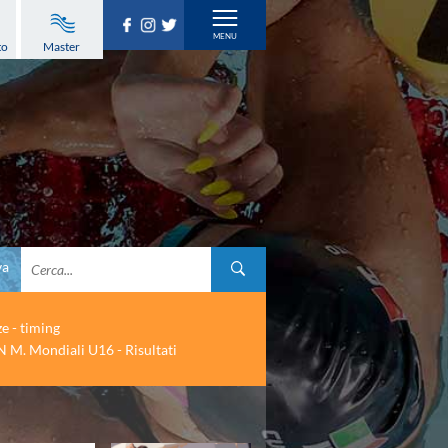
to
Master
va
ze - timing
 M. Mondiali U16 - Risultati