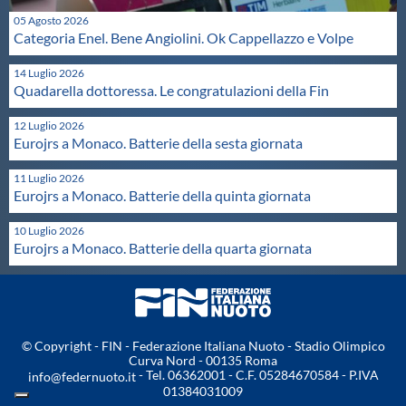
Protezione Civile
05 Agosto 2026
Categoria Enel. Bene Angiolini. Ok Cappellazzo e Volpe
Qualità
14 Luglio 2026
Quadarella dottoressa. Le congratulazioni della Fin
12 Luglio 2026
Sostenibilità
Eurojrs a Monaco. Batterie della sesta giornata
11 Luglio 2026
Privacy
Eurojrs a Monaco. Batterie della quinta giornata
10 Luglio 2026
Cookie Policy
Eurojrs a Monaco. Batterie della quarta giornata
Archivio News
© Copyright - FIN - Federazione Italiana Nuoto - Stadio Olimpico
Flash News
Curva Nord - 00135 Roma
- Tel. 06362001 - C.F. 05284670584 - P.IVA
info@federnuoto.it
01384031009