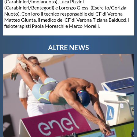
(Carabinieri/Imolanuoto), Luca Pizzini
(Carabinieri/Bentegodi) e Lorenzo Glessi (Esercito/Gorizia
Master
Nuoto). Con loro il tecnico responsabile del CF di Verona
Matteo Giunta, il medico del CF di Verona Tiziana Balducci, i
fisioterapisti Paola Moreschi e Marco Morelli.
Formazione
GUG
Scuole Nuoto
Propaganda
Centri Federali
Area Legislativa