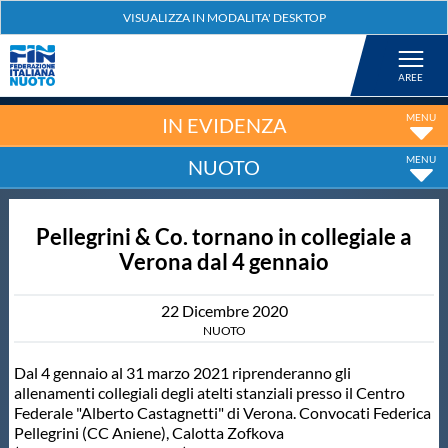
Federazione
Nuoto
IN EVIDENZA
NUOTO
Pallanuoto
Pellegrini & Co. tornano in collegiale a
Tuffi
Verona dal 4 gennaio
Artistico
22
Dicembre
2020
NUOTO
Fondo
Dal 4 gennaio al 31 marzo 2021 riprenderanno gli
allenamenti collegiali degli atelti stanziali presso il Centro
Federale "Alberto Castagnetti" di Verona. Convocati Federica
Salvamento
Pellegrini (CC Aniene), Calotta Zofkova