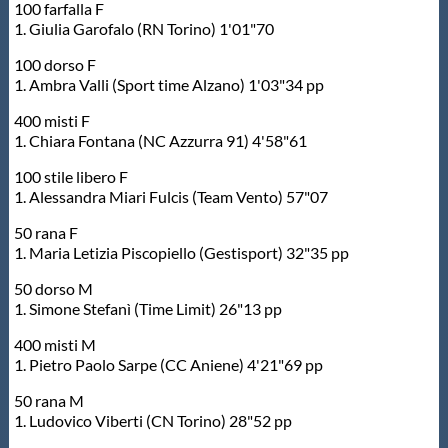
100 farfalla F
Protezione Civile
1. Giulia Garofalo (RN Torino) 1'01"70
100 dorso F
Qualità
1. Ambra Valli (Sport time Alzano) 1'03"34 pp
400 misti F
Sostenibilità
1. Chiara Fontana (NC Azzurra 91) 4'58"61
100 stile libero F
1. Alessandra Miari Fulcis (Team Vento) 57"07
Privacy
50 rana F
1. Maria Letizia Piscopiello (Gestisport) 32"35 pp
Cookie Policy
50 dorso M
1. Simone Stefanì (Time Limit) 26"13 pp
Archivio News
400 misti M
1. Pietro Paolo Sarpe (CC Aniene) 4'21"69 pp
Flash News
50 rana M
1. Ludovico Viberti (CN Torino) 28"52 pp