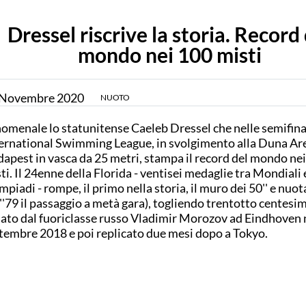
Dressel riscrive la storia. Record
mondo nei 100 misti
Novembre
2020
NUOTO
omenale lo statunitense Caeleb Dressel che nelle semifinal
ernational Swimming League, in svolgimento alla Duna Ar
apest in vasca da 25 metri, stampa il record del mondo ne
ti. Il 24enne della Florida - ventisei medaglie tra Mondiali 
mpiadi - rompe, il primo nella storia, il muro dei 50'' e nuot
''79 il passaggio a metà gara), togliendo trentotto centesim
lato dal fuoriclasse russo Vladimir Morozov ad Eindhoven 
tembre 2018 e poi replicato due mesi dopo a Tokyo.