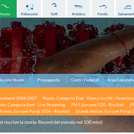
Nuoto
Pallanuoto
Tuffi
Artistico
Fondo
Salvamen
Scuole Nuoto
Propaganda
Centri Federali
Area Legislati
seramenti 2026/2027
Nuoto. Categoria Enel - Elenco iscritti / Avverten
to. Categoria Enel - Live Streaming
PN F. Europei U20 - Risultati
PN
Fondo. Europei Parigi 2026 - Risultati
Grandi Altezze. Europei Parigi 2
l riscrive la storia. Record del mondo nei 100 misti