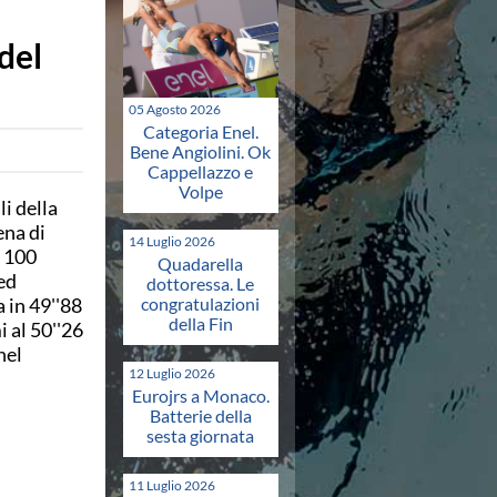
 del
05 Agosto 2026
Categoria Enel.
Bene Angiolini. Ok
Cappellazzo e
Volpe
i della
ena di
14 Luglio 2026
i 100
Quadarella
ed
dottoressa. Le
a in 49''88
congratulazioni
della Fin
i al 50''26
nel
12 Luglio 2026
Eurojrs a Monaco.
Batterie della
sesta giornata
11 Luglio 2026