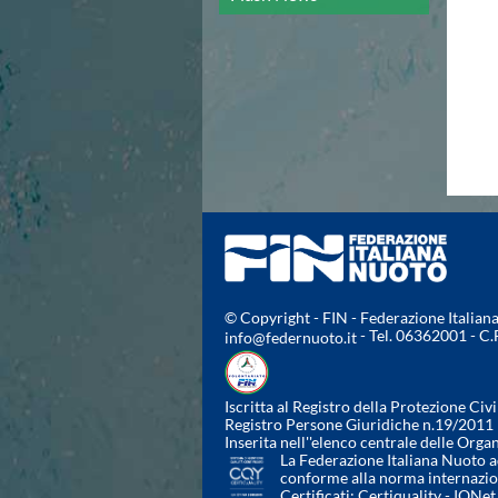
Campionato A2 Maschile
Campionato A2 Femminile
Campionato B Maschile
Storico Campionati 2003-2017
Finali Giovanili
Trofei delle Regioni
CoMeN Cup
News
Flash News
Waterpolo Channel
Tuffi
Eventi
Norme e documenti
© Copyright - FIN - Federazione Italia
Risultati e Classifiche
- Tel. 06362001 - C
info@federnuoto.it
Azzurri
News
Flash News
Iscritta al Registro della Protezione Civi
Artistico
Registro Persone Giuridiche n.19/2011
Inserita nell''elenco centrale delle Orga
Eventi
La Federazione Italiana Nuoto ad
Norme e documenti
conforme alla norma internazi
Risultati e Classifiche
Certificati:
Certiquality
-
IQNet