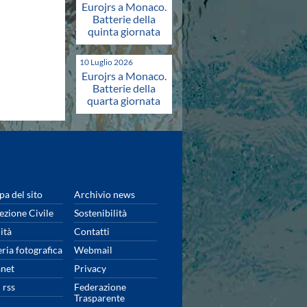
Eurojrs a Monaco.
Batterie della
quinta giornata
10 Luglio 2026
Eurojrs a Monaco.
Batterie della
quarta giornata
a del sito
Archivio news
ezione Civile
Sostenibilità
ità
Contatti
eria fotografica
Webmail
anet
Privacy
 rss
Federazione
Trasparente