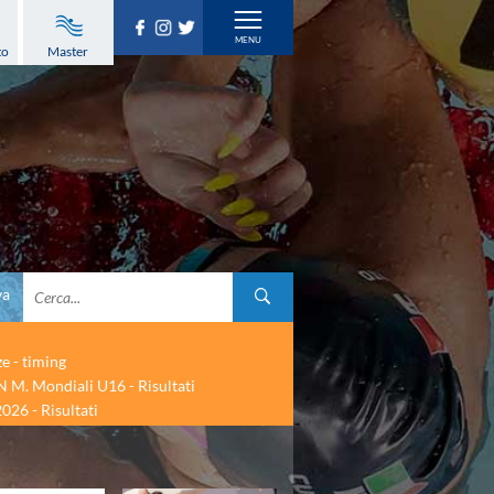
to
Master
va
ze - timing
 M. Mondiali U16 - Risultati
026 - Risultati