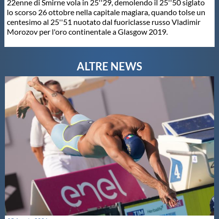
22enne di Smirne vola in 25''29, demolendo il 25''50 siglato
lo scorso 26 ottobre nella capitale magiara, quando tolse un
Master
centesimo al 25''51 nuotato dal fuoriclasse russo Vladimir
Morozov per l'oro continentale a Glasgow 2019.
Formazione
GUG
Scuole Nuoto
Propaganda
Centri Federali
Area Legislativa