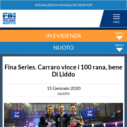
Federazione
Nuoto
IN EVIDENZA
NUOTO
Pallanuoto
Fina Series. Carraro vince i 100 rana, bene
Tuffi
Di Liddo
Artistico
15
Gennaio
2020
NUOTO
Fondo
Salvamento