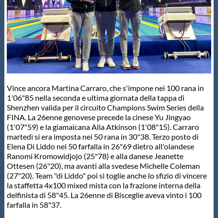
Master
Formazione
GUG
Vince ancora Martina Carraro, che s'impone nei 100 rana in
1'06"85 nella seconda e ultima giornata della tappa di
Scuole Nuoto
Shenzhen valida per il circuito Champions Swim Series della
FINA. La 26enne genovese precede la cinese Yu Jingyao
(1'07"59) e la giamaicana Alia Atkinson (1'08"15). Carraro
martedì si era imposta nei 50 rana in 30"38. Terzo posto di
Propaganda
Elena Di Liddo nei 50 farfalla in 26"69 dietro all'olandese
Ranomi Kromowidjojo (25"78) e alla danese Jeanette
Ottesen (26"20), ma avanti alla svedese Michelle Coleman
Centri Federali
(27"20). Team "di Liddo" poi si toglie anche lo sfizio di vincere
la staffetta 4x100 mixed mista con la frazione interna della
delfinista di 58"45. La 26enne di Bisceglie aveva vinto i 100
Area Legislativa
farfalla in 58"37.