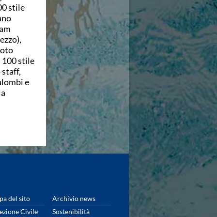
0 stile
fano
eam
ezzo),
uoto
 100 stile
staff,
alombi e
la
a del sito
Archivio news
ezione Civile
Sostenibilità