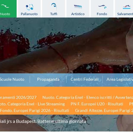
Nuoto
Pallanuoto
Tuffi
Artistico
Fondo
Salvamen
Scuole Nuoto
Propaganda
Centri Federali
Area Legislati
seramenti 2026/2027
Nuoto. Categoria Enel - Elenco iscritti / Avverten
to. Categoria Enel - Live Streaming
PN F. Europei U20 - Risultati
PN
Fondo. Europei Parigi 2026 - Risultati
Grandi Altezze. Europei Parigi 2
li jrs a Budapest. Batterie ultima giornata