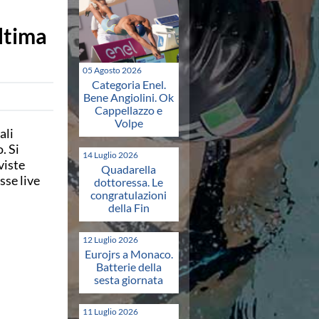
ltima
05 Agosto 2026
Categoria Enel.
Bene Angiolini. Ok
Cappellazzo e
Volpe
ali
. Si
14 Luglio 2026
viste
Quadarella
sse live
dottoressa. Le
congratulazioni
della Fin
12 Luglio 2026
Eurojrs a Monaco.
Batterie della
sesta giornata
11 Luglio 2026