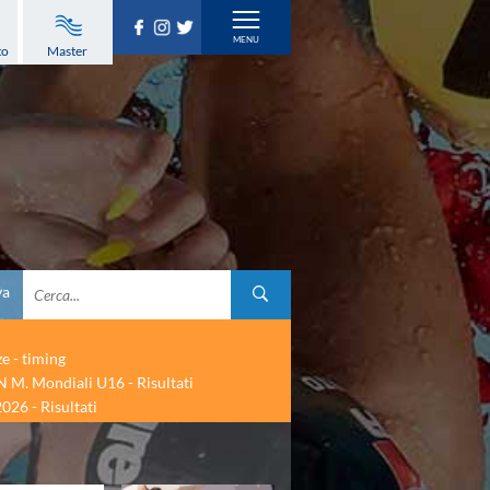
to
Master
va
ze - timing
 M. Mondiali U16 - Risultati
026 - Risultati