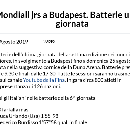
ondiali jrs a Budapest. Batterie u
giornata
Agosto
2019
NUOTO
terie dell'ultima giornata della settima edizione dei mondi
iores, in svolgimento a Budapest fino a domenica 25 agosto
ta nella suggestiva cornice della Duna Arena. Batterie pre
le 9.30 e finali dalle 17.30. Tutte le sessioni saranno trasme
 sul canale
Youtube della Fina
. In gara circa 800 atleti in
presentanza di 126 nazioni.
ì gli italiani nelle batterie della 6^ giornata
 farfalla mas
Luca Urlando (Usa) 1'55"98
Federico Burdisso 1'57"58 qual. in finale