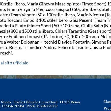
0 stile libero, Maria Ginevra Masciopinto (Fimco Sport) 10
ero, Emma Virginia Menicucci (Sisport) 50 stile libero, Ste
etto (Team Veneto) 50 e 100 stile libero, Mario Nicotra (T
to Toscana Empoli) 100 stile libero, Gaia Pesenti (Team Tr
edetta Pilato (Fimco Sport) 50 e 100 rana, Giulia Salin (N
ezia) 800 e 1500 stile libero, Chiara Tarantino (Gestisport)
ero e Emiliano Tomasi (RN Torino) 50, 100 e 200 rana. Nello 
re a Walter Bolognani, i tecnici Davide Pontarin, Simone P
erto Burlina, il medico Andrea Felici e la fisioterapista Pao
eschi.
 al sito ufficiale
Mapp
na Nuoto - Stadio Olimpico Curva Nord - 00135 Roma
.F. 05284670584 - P.IVA 01384031009
Prot