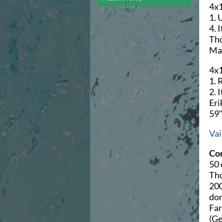
Campionato A2 Maschile
4x1
Campionato A2 Femminile
1. 
Campionato B Maschile
4. 
Storico Campionati 2003-2017
Tho
Finali Giovanili
Mar
Trofei delle Regioni
CoMeN Cup
4x
News
1. 
Flash News
2. 
Waterpolo Channel
Eri
Tuffi
59"
Eventi
Norme e documenti
Vai 
Risultati e Classifiche
Con
Azzurri
50 
News
Tho
Flash News
200
Artistico
dor
Eventi
Far
Norme e documenti
(Ge
Risultati e Classifiche