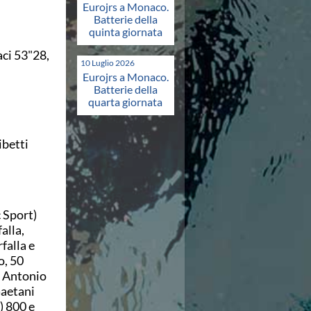
Eurojrs a Monaco.
Batterie della
quinta giornata
ci 53"28,
10 Luglio 2026
Eurojrs a Monaco.
Batterie della
quarta giornata
ibetti
 Sport)
alla,
falla e
o, 50
o Antonio
Gaetani
) 800 e