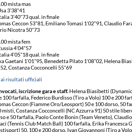
00 mista mas
Usa 3'38"41
Italia 3'40"73 qual. in finale
mas Ceccon 53"81, Emiliano Tomasi 1'02"91, Claudio Fara
io Nicotra 50"73
100 mista fem
Russia 4'04"57
Italia 4'05"18 qual. in finale
ka Gaetani 1'01"95, Benedetta Pilato 1'08"02, Helena Bias
52, Costanza Cocconcelli 55"69
ai risultati ufficiali
vocati, iscrizione gara e staff.
Helena Biasibetti (Dynamic
e 100 farfalla, Federico Burdisso (Tiro a Volo) 100 e 200 farf
mas Ceccon (Fiamme Oro/Leosport) 50 e 100 dorso, 50 far
 misti, Costanza Cocconcelli (NC Azzurra 91) 50 stile liber
so e 50 farfalla, Paolo Conte Bonin (Team Veneto), Claudi
aci (Tennis Club Match Ball) 100 farfalla, Erika Francesca 
stisport) 50, 100 e 200 dorso, Ivan Giovannoni (Tiro a Volo