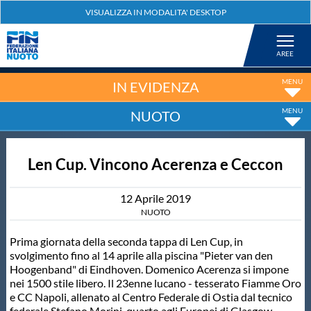
Federazione
Nuoto
IN EVIDENZA
NUOTO
Pallanuoto
Len Cup. Vincono Acerenza e Ceccon
Tuffi
12
Aprile
2019
Artistico
NUOTO
Prima giornata della seconda tappa di Len Cup, in
Fondo
svolgimento fino al 14 aprile alla piscina "Pieter van den
Hoogenband" di Eindhoven. Domenico Acerenza si impone
nei 1500 stile libero. Il 23enne lucano - tesserato Fiamme Oro
Salvamento
e CC Napoli, allenato al Centro Federale di Ostia dal tecnico
federale Stefano Morini, quarto agli Europei di Glasgow -