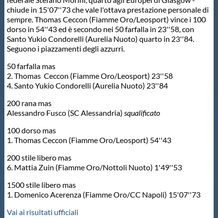
chiude in 15'07''73 che vale l'ottava prestazione personale di
Master
sempre. Thomas Ceccon (Fiamme Oro/Leosport) vince i 100
dorso in 54''43 ed è secondo nei 50 farfalla in 23''58, con
Santo Yukio Condorelli (Aurelia Nuoto) quarto in 23''84.
Formazione
Seguono i piazzamenti degli azzurri.
50 farfalla mas
2. Thomas Ceccon (Fiamme Oro/Leosport) 23''58
GUG
4. Santo Yukio Condorelli (Aurelia Nuoto) 23''84
200 rana mas
Scuole Nuoto
Alessandro Fusco (SC Alessandria)
squalificato
100 dorso mas
Propaganda
1. Thomas Ceccon (Fiamme Oro/Leosport) 54''43
200 stile libero mas
Centri Federali
6. Mattia Zuin (Fiamme Oro/Nottoli Nuoto) 1'49''53
1500 stile libero mas
1. Domenico Acerenza (Fiamme Oro/CC Napoli) 15'07''73
Area Legislativa
Vai ai risultati ufficiali