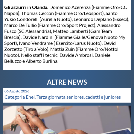
Protezione Civile
Gli azzurri in Olanda.
Domenico Acerenza (Fiamme Oro/CC
Napoli), Thomas Ceccon (Fiamme Oro/Leosport), Santo
Yukio Condorelli (Aurelia Nuoto), Leonardo Deplano (Esseci),
Qualità
Marco De Tullio (Fiamme Oro/Sport Project), Alessandro
Fusco (SC Alessandria), Matteo Lamberti (Gam Team
Brescia), Davide Nardini (Fiamme Gialle/Genova Nuoto My
Sostenibilità
Sport), Ivano Vendrame ( Esercito/Larus Nuoto), Devid
Zorzetto (Tiro a Volo), Mattia Zuin (Fiamme Oro/Nottoli
Nuoto). Nello staff i tecnici Davide Ambrosi, Daniele
Privacy
Belluzzo e Alberto Burlina.
Cookie Policy
06 Agosto 2026
Archivio News
Categoria Enel. Terza giornata seniores, cadetti e juniores
Flash News