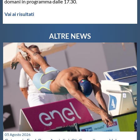
domani in programma dalle 17.30.
Master
Vai ai risultati
Formazione
GUG
Scuole Nuoto
Propaganda
Centri Federali
Area Legislativa
05 Agosto 2026