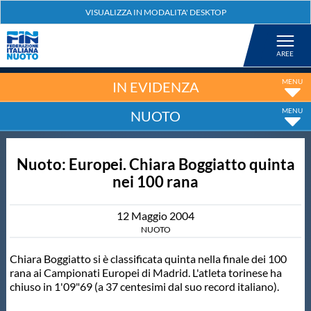
Federazione
Nuoto
IN EVIDENZA
NUOTO
Pallanuoto
Nuoto: Europei. Chiara Boggiatto quinta
Tuffi
nei 100 rana
Artistico
12
Maggio
2004
NUOTO
Fondo
Chiara Boggiatto si è classificata quinta nella finale dei 100
rana ai Campionati Europei di Madrid. L'atleta torinese ha
chiuso in 1'09"69 (a 37 centesimi dal suo record italiano).
Salvamento