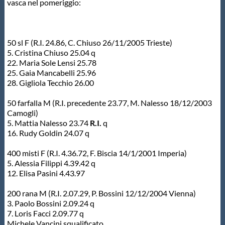
vasca nel pomeriggio:
Master
50 sl F (R.I. 24.86, C. Chiuso 26/11/2005 Trieste)
Formazione
5. Cristina Chiuso 25.04 q
22. Maria Sole Lensi 25.78
25. Gaia Mancabelli 25.96
GUG
28. Gigliola Tecchio 26.00
50 farfalla M (R.I. precedente 23.77, M. Nalesso 18/12/2003
Scuole Nuoto
Camogli)
5. Mattia Nalesso 23.74
R.I.
q
16. Rudy Goldin 24.07 q
Propaganda
400 misti F (R.I. 4.36.72, F. Biscia 14/1/2001 Imperia)
5. Alessia Filippi 4.39.42 q
Centri Federali
12. Elisa Pasini 4.43.97
200 rana M (R.I. 2.07.29, P. Bossini 12/12/2004 Vienna)
3. Paolo Bossini 2.09.24 q
Area Legislativa
7. Loris Facci 2.09.77 q
Michele Vancini squalificato