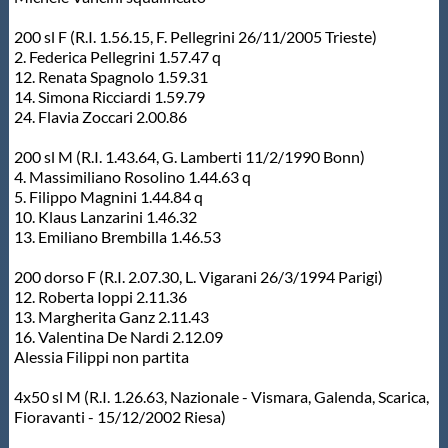
Protezione Civile
200 sl F (R.I. 1.56.15, F. Pellegrini 26/11/2005 Trieste)
2. Federica Pellegrini 1.57.47 q
12. Renata Spagnolo 1.59.31
Qualità
14. Simona Ricciardi 1.59.79
24. Flavia Zoccari 2.00.86
Sostenibilità
200 sl M (R.I. 1.43.64, G. Lamberti 11/2/1990 Bonn)
4. Massimiliano Rosolino 1.44.63 q
5. Filippo Magnini 1.44.84 q
Privacy
10. Klaus Lanzarini 1.46.32
13. Emiliano Brembilla 1.46.53
Cookie Policy
200 dorso F (R.I. 2.07.30, L. Vigarani 26/3/1994 Parigi)
12. Roberta Ioppi 2.11.36
13. Margherita Ganz 2.11.43
Archivio News
16. Valentina De Nardi 2.12.09
Alessia Filippi non partita
Flash News
4x50 sl M (R.I. 1.26.63, Nazionale - Vismara, Galenda, Scarica,
Fioravanti - 15/12/2002 Riesa)