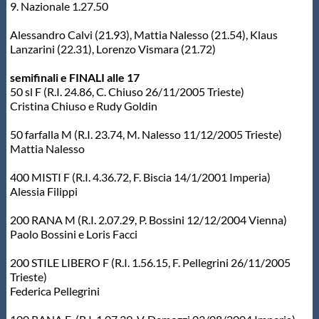
Galleria fotografica
9. Nazionale 1.27.50
Alessandro Calvi (21.93), Mattia Nalesso (21.54), Klaus
Videogallery
Lanzarini (22.31), Lorenzo Vismara (21.72)
semifinali e FINALI alle 17
Intranet
50 sl F (R.I. 24.86, C. Chiuso 26/11/2005 Trieste)
Cristina Chiuso e Rudy Goldin
Webmail
50 farfalla M (R.I. 23.74, M. Nalesso 11/12/2005 Trieste)
Mattia Nalesso
Contatti
400 MISTI F (R.I. 4.36.72, F. Biscia 14/1/2001 Imperia)
Alessia Filippi
Mappa del sito
200 RANA M (R.I. 2.07.29, P. Bossini 12/12/2004 Vienna)
Paolo Bossini e Loris Facci
200 STILE LIBERO F (R.I. 1.56.15, F. Pellegrini 26/11/2005
Trieste)
Federica Pellegrini