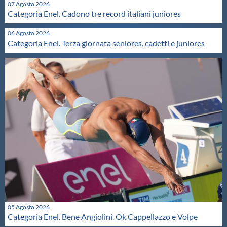
07 Agosto 2026
Protezione Civile
Categoria Enel. Cadono tre record italiani juniores
06 Agosto 2026
Qualità
Categoria Enel. Terza giornata seniores, cadetti e juniores
Sostenibilità
Privacy
Cookie Policy
Archivio News
Flash News
05 Agosto 2026
Categoria Enel. Bene Angiolini. Ok Cappellazzo e Volpe