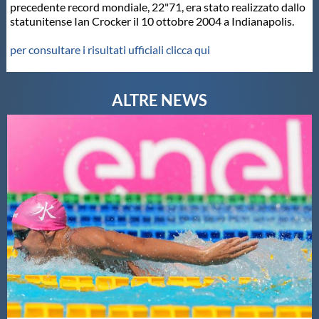
precedente record mondiale, 22"71, era stato realizzato dallo
statunitense Ian Crocker il 10 ottobre 2004 a Indianapolis.
Master
per consultare i risultati ufficiali clicca qui
Formazione
GUG
Scuole Nuoto
Propaganda
Centri Federali
Area Legislativa