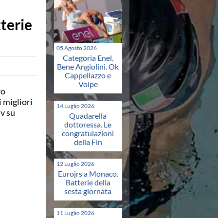
tterie
05 Agosto 2026
Categoria Enel.
Bene Angiolini. Ok
Cappellazzo e
Volpe
ro
 migliori
14 Luglio 2026
tv su
Quadarella
dottoressa. Le
congratulazioni
della Fin
12 Luglio 2026
Eurojrs a Monaco.
Batterie della
sesta giornata
11 Luglio 2026