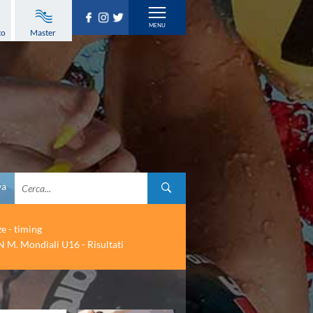
to
Master
va
ze - timing
 M. Mondiali U16 - Risultati