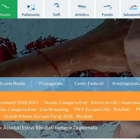
Nuoto
Pallanuoto
Tuffi
Artistico
Fondo
Salvamen
Scuole Nuoto
Propaganda
Centri Federali
Area Legislati
seramenti 2026/2027
Nuoto. Categoria Enel - Elenco iscritti / Avverten
to. Categoria Enel - Live Streaming
PN F. Europei U20 - Risultati
PN
Grandi Altezze. Europei Parigi 2026 - Risultati
 Assoluti Estivi. Risultati batterie 2a giornata