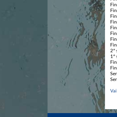
Fin
Azzurri
Fin
News
Fin
Flash News
Fin
Fondo
Fin
Eventi
Fin
Grand Prix
Fin
Norme e documenti
Fin
Risultati e Classifiche
2^ 
Primati
1^ 
Azzurri
Fin
News
Fin
Flash News
Ser
Salvamento
Ser
Eventi
Norme e documenti
Vai
Risultati e Classifiche
Albi d'oro - Primati
News
Flash News
Master