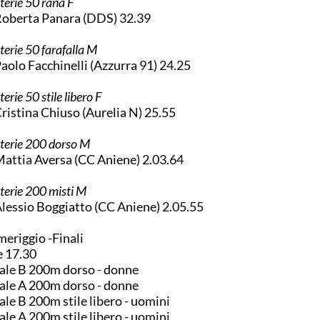
terie 50 rana F
Roberta Panara (DDS) 32.39
terie 50 farafalla M
Paolo Facchinelli (Azzurra 91) 24.25
erie 50 stile libero F
Cristina Chiuso (Aurelia N) 25.55
terie 200 dorso M
Mattia Aversa (CC Aniene) 2.03.64
terie 200 misti M
Alessio Boggiatto (CC Aniene) 2.05.55
eriggio -Finali
 17.30
ale B 200m dorso - donne
ale A 200m dorso - donne
ale B 200m stile libero - uomini
ale A 200m stile libero - uomini