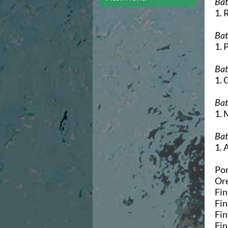
Bat
Campionato A2 Maschile
1. 
Campionato A2 Femminile
Campionato B Maschile
Bat
Storico Campionati 2003-2017
1. 
Finali Giovanili
Trofei delle Regioni
Batt
CoMeN Cup
1. 
News
Flash News
Bat
Waterpolo Channel
1. 
Tuffi
Eventi
Bat
Norme e documenti
1. 
Risultati e Classifiche
Azzurri
Pom
News
Ore
Flash News
Fin
Artistico
Fin
Eventi
Fin
Norme e documenti
Fin
Risultati e Classifiche