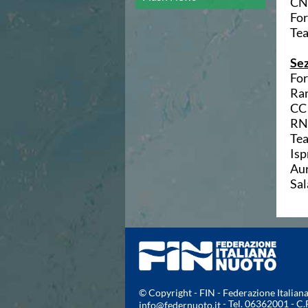
CN 
Campionato A2 Maschile
Fo
Campionato A2 Femminile
Te
Campionato B Maschile
Storico Campionati 2003-2017
Sez
Finali Giovanili
Fo
Trofei delle Regioni
Ran
CoMeN Cup
CC 
News
RN 
Flash News
Te
Waterpolo Channel
Isp
Tuffi
Aur
Eventi
Sal
Norme e documenti
Risultati e Classifiche
Azzurri
News
Flash News
Artistico
Eventi
Norme e documenti
© Copyright - FIN - Federazione Italia
- Tel. 06362001 - C
Risultati e Classifiche
info@federnuoto.it