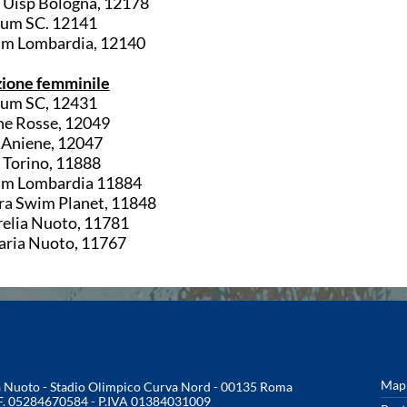
Uisp Bologna, 12178
rum SC. 12141
am Lombardia, 12140
ione femminile
rum SC, 12431
e Rosse, 12049
Aniene, 12047
Torino, 11888
am Lombardia 11884
ra Swim Planet, 11848
elia Nuoto, 11781
aria Nuoto, 11767
Mapp
na Nuoto - Stadio Olimpico Curva Nord - 00135 Roma
.F. 05284670584 - P.IVA 01384031009