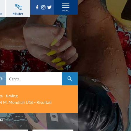
to
Master
va
ze - timing
 M. Mondiali U16 - Risultati
ma