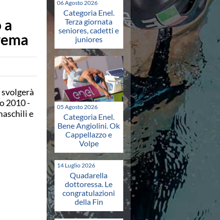
06 Agosto 2026
Categoria Enel.
 a
Terza giornata
seniores, cadetti e
Brema
juniores
 svolgerà
o 2010 -
05 Agosto 2026
aschili e
Categoria Enel.
Bene Angiolini. Ok
Cappellazzo e
Volpe
14 Luglio 2026
Quadarella
dottoressa. Le
congratulazioni
della Fin