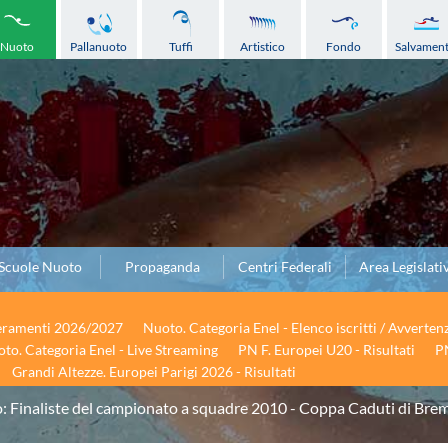
Nuoto
Pallanuoto
Tuffi
Artistico
Fondo
Salvamen
Scuole Nuoto
Propaganda
Centri Federali
Area Legislati
seramenti 2026/2027
Nuoto. Categoria Enel - Elenco iscritti / Avverten
to. Categoria Enel - Live Streaming
PN F. Europei U20 - Risultati
PN
Grandi Altezze. Europei Parigi 2026 - Risultati
: Finaliste del campionato a squadre 2010 - Coppa Caduti di Bre