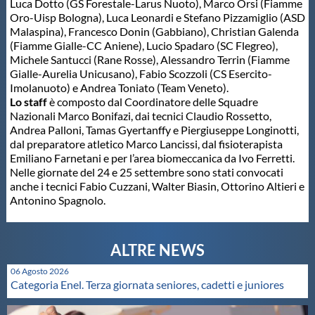
Luca Dotto (GS Forestale-Larus Nuoto), Marco Orsi (Fiamme
Oro-Uisp Bologna), Luca Leonardi e Stefano Pizzamiglio (ASD
Master
Malaspina), Francesco Donin (Gabbiano), Christian Galenda
(Fiamme Gialle-CC Aniene), Lucio Spadaro (SC Flegreo),
Michele Santucci (Rane Rosse), Alessandro Terrin (Fiamme
Formazione
Gialle-Aurelia Unicusano), Fabio Scozzoli (CS Esercito-
Imolanuoto) e Andrea Toniato (Team Veneto).
Lo staff
è composto dal Coordinatore delle Squadre
GUG
Nazionali Marco Bonifazi, dai tecnici Claudio Rossetto,
Andrea Palloni, Tamas Gyertanffy e Piergiuseppe Longinotti,
dal preparatore atletico Marco Lancissi, dal fisioterapista
Scuole Nuoto
Emiliano Farnetani e per l’area biomeccanica da Ivo Ferretti.
Nelle giornate del 24 e 25 settembre sono stati convocati
anche i tecnici Fabio Cuzzani, Walter Biasin, Ottorino Altieri e
Propaganda
Antonino Spagnolo.
Centri Federali
06 Agosto 2026
Categoria Enel. Terza giornata seniores, cadetti e juniores
Area Legislativa