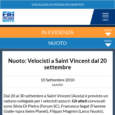
Federazione
Nuoto
IN EVIDENZA
NUOTO
Pallanuoto
Nuoto: Velocisti a Saint Vincent dal 20
Tuffi
settembre
Artistico
10
Settembre
2010
NUOTO
Fondo
Dal 20 al 30 settembre a Saint Vincent (Aosta) è previsto un
raduno collegiale per i velocisti azzurri.
Gli atleti
convocati
sono Silvia Di Pietro (Forum SC), Francesca Segat (Fiamme
Salvamento
Gialle-Ispra Swim Planet), Filippo Magnini (Larus Nuoto),