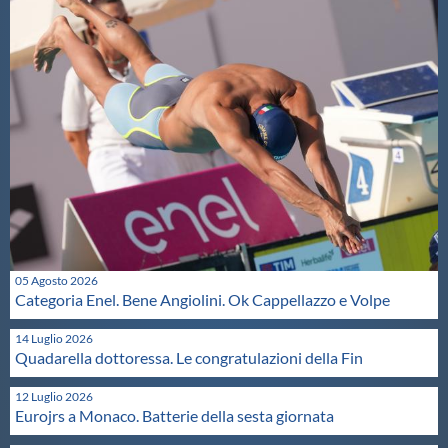
Protezione Civile
Qualità
Sostenibilità
Privacy
Cookie Policy
05 Agosto 2026
Categoria Enel. Bene Angiolini. Ok Cappellazzo e Volpe
Archivio News
14 Luglio 2026
Quadarella dottoressa. Le congratulazioni della Fin
Flash News
12 Luglio 2026
Eurojrs a Monaco. Batterie della sesta giornata