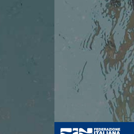
Azzurri
News
Flash News
Fondo
Eventi
Grand Prix
Norme e documenti
Risultati e Classifiche
Primati
Azzurri
News
Flash News
Salvamento
Eventi
Norme e documenti
Risultati e Classifiche
Albi d'oro - Primati
News
Flash News
Master