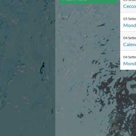
Campionato A2 Maschile
Cecco
Campionato A2 Femminile
Campionato B Maschile
05
Sett
Storico Campionati 2003-2017
Mondia
Finali Giovanili
Trofei delle Regioni
04
Sett
CoMeN Cup
Calen
News
Flash News
04
Sett
Waterpolo Channel
Mondia
Tuffi
Eventi
Norme e documenti
Risultati e Classifiche
Azzurri
News
Flash News
Artistico
Eventi
Norme e documenti
Risultati e Classifiche