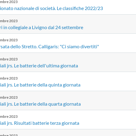
embre
2023
nato nazionale di società. Le classifiche 2022/23
embre
2023
i in collegiale a Livigno dal 24 settembre
embre
2023
sata dello Stretto. Calligaris: "Ci siamo divertiti"
embre
2023
li jrs. Le batterie dell'ultima giornata
embre
2023
li jrs. Le batterie della quinta giornata
embre
2023
li jrs. Le batterie della quarta giornata
embre
2023
li jrs. Risultati batterie terza giornata
embre
2023