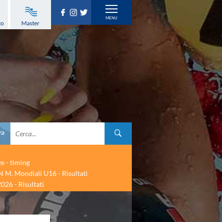
to
Master
va
ze - timing
 M. Mondiali U16 - Risultati
026 - Risultati