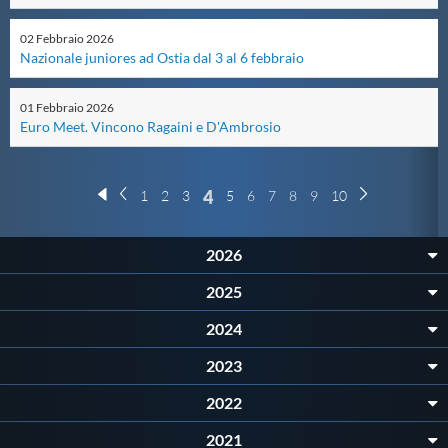
Protezione Civile
02
Febbraio
2026
Nazionale juniores ad Ostia dal 3 al 6 febbraio
Qualità
01
Febbraio
2026
Euro Meet. Vincono Ragaini e D'Ambrosio
Sostenibilità
4
1
2
3
5
6
7
8
9
10
Privacy
2026
Cookie Policy
2025
Archivio News
2024
2023
Flash News
2022
2021