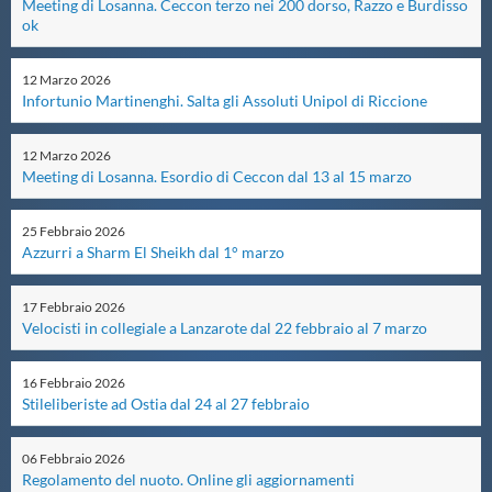
Meeting di Losanna. Ceccon terzo nei 200 dorso, Razzo e Burdisso
ok
Master
12
Marzo
2026
Infortunio Martinenghi. Salta gli Assoluti Unipol di Riccione
Formazione
12
Marzo
2026
GUG
Meeting di Losanna. Esordio di Ceccon dal 13 al 15 marzo
25
Febbraio
2026
Scuole Nuoto
Azzurri a Sharm El Sheikh dal 1° marzo
Propaganda
17
Febbraio
2026
Velocisti in collegiale a Lanzarote dal 22 febbraio al 7 marzo
Centri Federali
16
Febbraio
2026
Stileliberiste ad Ostia dal 24 al 27 febbraio
Area Legislativa
06
Febbraio
2026
Regolamento del nuoto. Online gli aggiornamenti