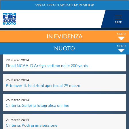
Federazione
Nuoto
IN EVIDENZA
NUOTO
Pallanuoto
29
Marzo
2014
Finali NCAA. D'Arrigo settimo nelle 200 yards
Tuffi
26
Marzo
2014
Artistico
Primaverili. Iscrizioni aperte dal 29 marzo
26
Marzo
2014
Fondo
Criteria. Galleria fotografica on line
21
Marzo
2014
Salvamento
Criteria. Podi prima sessione