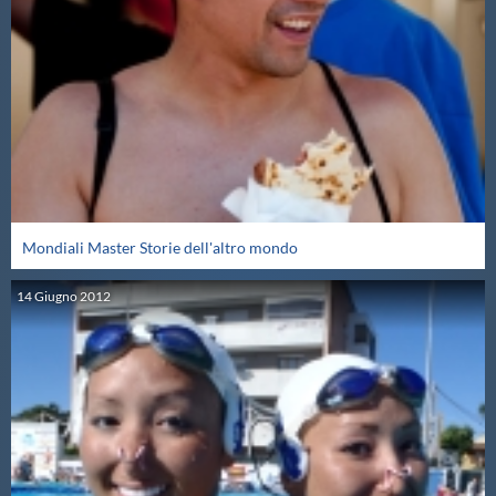
Protezione Civile
Qualità
Sostenibilità
Privacy
Mondiali Master Storie dell'altro mondo
Cookie Policy
14
Giugno
2012
Archivio News
Flash News