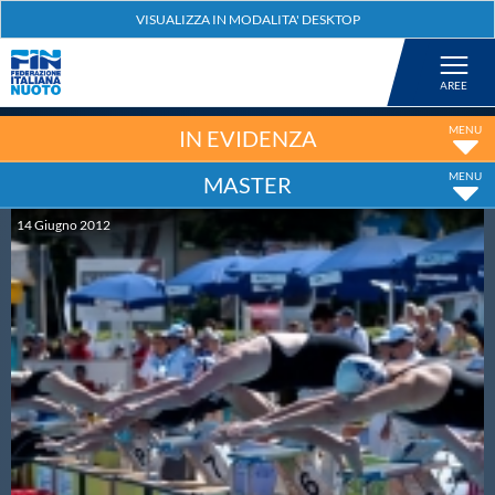
Federazione
Nuoto
IN EVIDENZA
MASTER
Pallanuoto
14
Giugno
2012
Tuffi
Artistico
Fondo
Salvamento