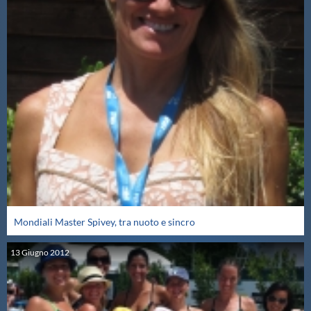
Mondiali Master Spivey, tra nuoto e sincro
13
Giugno
2012