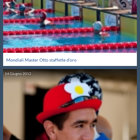
Master
Formazione
GUG
Mondiali Master Otto staffette d'oro
Scuole Nuoto
14
Giugno
2012
Propaganda
Centri Federali
Area Legislativa