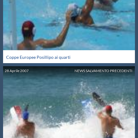
Galleria fotografica
Videogallery
Intranet
Webmail
Coppe Europee Posillipo ai quarti
28
Aprile
2007
NEWS SALVAMENTO PRECEDENTI
Contatti
Mappa del sito