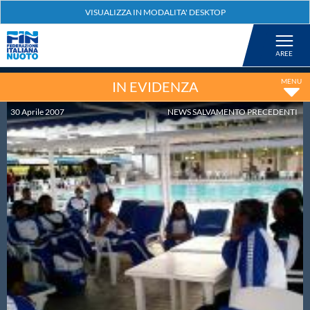
Federazione
Nuoto
IN EVIDENZA
30
Aprile
2007
NEWS SALVAMENTO PRECEDENTI
Pallanuoto
Tuffi
Artistico
Fondo
Salvamento