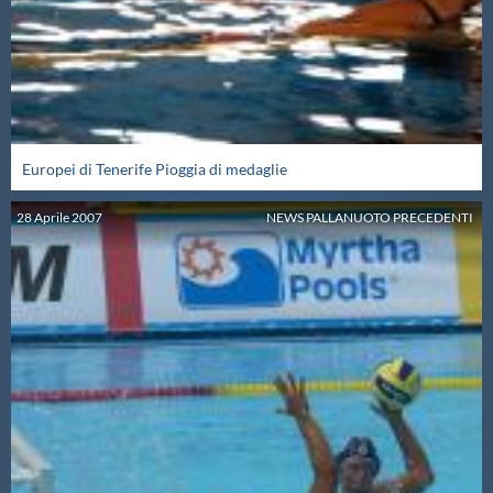
Protezione Civile
Qualità
Sostenibilità
Europei di Tenerife Pioggia di medaglie
28
Aprile
2007
NEWS PALLANUOTO PRECEDENTI
Privacy
Cookie Policy
Archivio News
Flash News