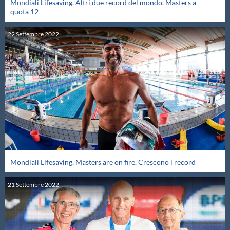
Mondiali Lifesaving. Altri due record del mondo. Masters a
quota 12
Master
22
Settembre
2022
Formazione
GUG
Scuole Nuoto
Propaganda
Mondiali Lifesaving. Masters are on fire. Crescono i record
Centri Federali
21
Settembre
2022
Area Legislativa