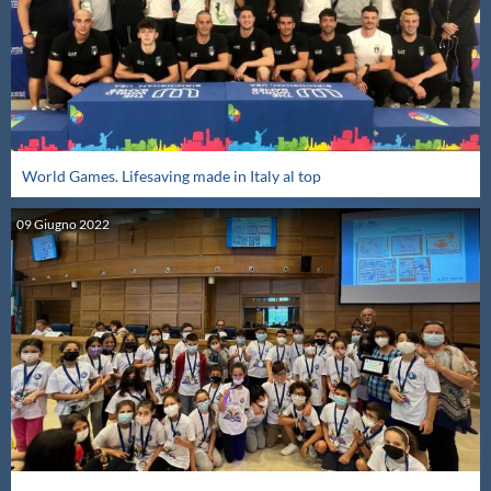
World Games. Lifesaving made in Italy al top
09
Giugno
2022