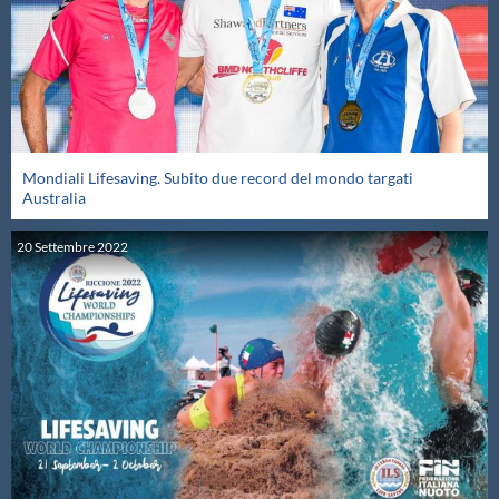
Protezione Civile
Qualità
Sostenibilità
Mondiali Lifesaving. Subito due record del mondo targati
Australia
Privacy
20
Settembre
2022
Cookie Policy
Archivio News
Flash News