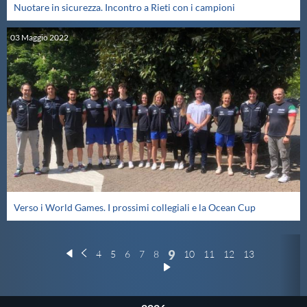
Nuotare in sicurezza. Incontro a Rieti con i campioni
03
Maggio
2022
Verso i World Games. I prossimi collegiali e la Ocean Cup
9
4
5
6
7
8
10
11
12
13