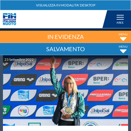
Federazione
Nuoto
IN EVIDENZA
SALVAMENTO
Pallanuoto
23
Settembre
2022
Tuffi
Artistico
Fondo
Salvamento