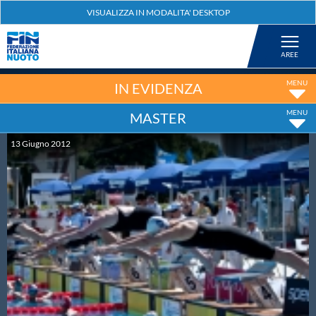
Federazione
Nuoto
IN EVIDENZA
MASTER
Pallanuoto
13
Giugno
2012
Tuffi
Artistico
Fondo
Salvamento