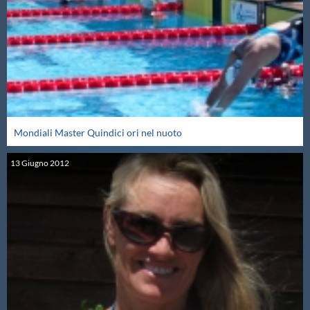
Master
Formazione
GUG
Mondiali Master Quindici ori nel nuoto
Scuole Nuoto
13
Giugno
2012
Propaganda
Centri Federali
Area Legislativa