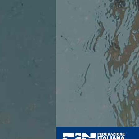
Azzurri
News
Flash News
Fondo
Eventi
Grand Prix
Norme e documenti
Risultati e Classifiche
Primati
Azzurri
News
Flash News
Salvamento
Eventi
Norme e documenti
Risultati e Classifiche
Albi d'oro - Primati
News
Flash News
Master