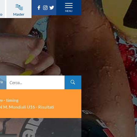
to
Master
va
ze - timing
 M. Mondiali U16 - Risultati