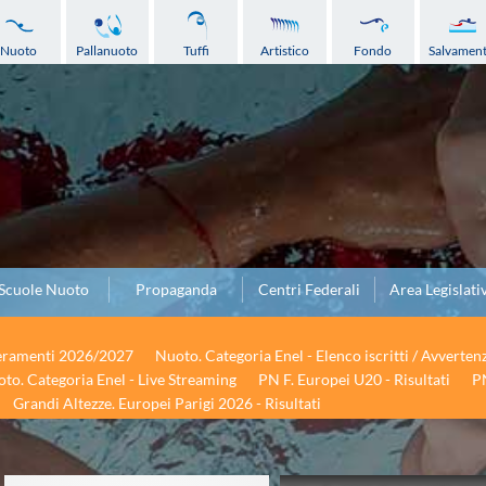
Nuoto
Pallanuoto
Tuffi
Artistico
Fondo
Salvamen
Scuole Nuoto
Propaganda
Centri Federali
Area Legislati
seramenti 2026/2027
Nuoto. Categoria Enel - Elenco iscritti / Avverten
to. Categoria Enel - Live Streaming
PN F. Europei U20 - Risultati
PN
Grandi Altezze. Europei Parigi 2026 - Risultati