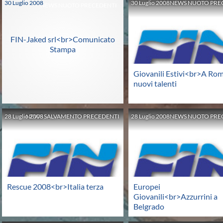
30
Luglio
2008
30
Luglio
2008
NEWS NUOTO PRE
NEWS NUOTO PRECEDENTI
FIN-Jaked srl<br>Comunicato
Stampa
Giovanili Estivi<br>A Rom
nuovi talenti
28
Luglio
NEWS SALVAMENTO PRECEDENTI
2008
28
Luglio
2008
NEWS NUOTO PRE
Rescue 2008<br>Italia terza
Europei
Giovanili<br>Azzurrini a
Belgrado