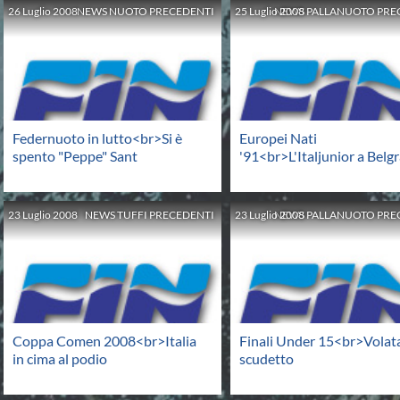
26
Luglio
2008
NEWS NUOTO PRECEDENTI
25
Luglio
NEWS PALLANUOTO PRE
2008
Federnuoto in lutto<br>Si è
Europei Nati
spento "Peppe" Sant
'91<br>L'Italjunior a Belg
23
Luglio
2008
NEWS TUFFI PRECEDENTI
23
Luglio
NEWS PALLANUOTO PRE
2008
Coppa Comen 2008<br>Italia
Finali Under 15<br>Volat
in cima al podio
scudetto