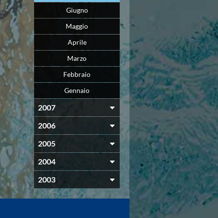
Giugno
Maggio
Aprile
Marzo
Febbraio
Gennaio
2007
2006
2005
2004
2003