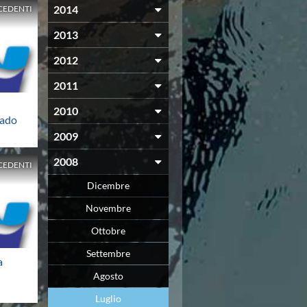
2014
CEDENTI
2013
2012
2011
2010
rado
2009
2008
CEDENTI
Dicembre
Novembre
Ottobre
Settembre
a
Agosto
Luglio