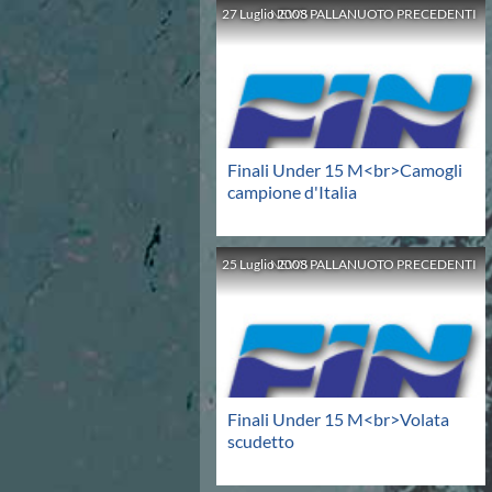
Campionato A2 Maschile
27
Luglio
NEWS PALLANUOTO PRECEDENTI
2008
Campionato A2 Femminile
Campionato B Maschile
Storico Campionati 2003-2017
Finali Giovanili
Trofei delle Regioni
CoMeN Cup
Finali Under 15 M<br>Camogli
News
campione d'Italia
Flash News
Waterpolo Channel
Tuffi
25
Luglio
NEWS PALLANUOTO PRECEDENTI
2008
Eventi
Norme e documenti
Risultati e Classifiche
Azzurri
News
Flash News
Artistico
Finali Under 15 M<br>Volata
Eventi
scudetto
Norme e documenti
Risultati e Classifiche