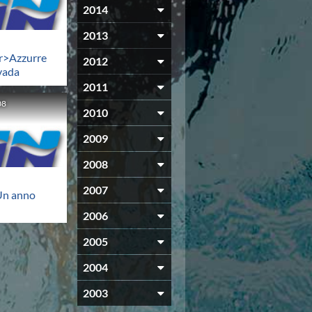
2014
2013
br>Azzurre
2012
vada
2011
08
2010
2009
2008
2007
Un anno
2006
2005
2004
2003