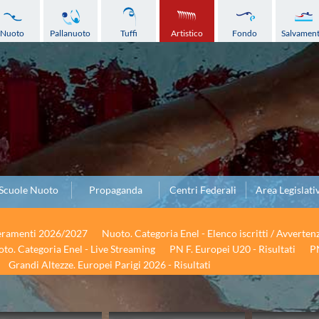
Nuoto
Pallanuoto
Tuffi
Artistico
Fondo
Salvamen
Scuole Nuoto
Propaganda
Centri Federali
Area Legislati
seramenti 2026/2027
Nuoto. Categoria Enel - Elenco iscritti / Avverten
to. Categoria Enel - Live Streaming
PN F. Europei U20 - Risultati
PN
Grandi Altezze. Europei Parigi 2026 - Risultati