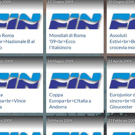
io
2009
17
Giugno
2009
10
Giugno
2009
o Roma
Mondiali di Roma
Assoluti
r>Nazionale B al
'09<br>Ecco
Estivi<br>B
o
l'Italsincro
crocevia mo
gio
2009
14
Maggio
2009
21
Aprile
2009
a
Coppa
Eurojunior d
pa<br>Vince
Europa<br>L'Italia a
sincro<br>Il
ia
Andorra
Gloucester
zo
2009
24
Marzo
2009
27
Febbraio
200