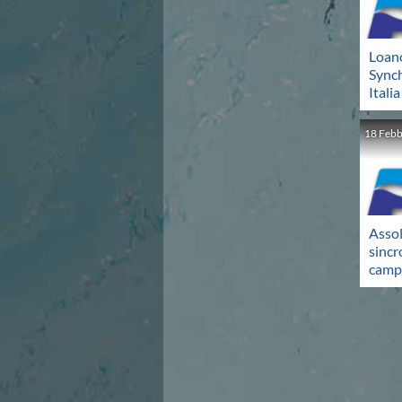
Campionato A2 Maschile
Campionato A2 Femminile
Campionato B Maschile
Loan
Storico Campionati 2003-2017
Sync
Finali Giovanili
Italia
Trofei delle Regioni
CoMeN Cup
18
Febb
News
Flash News
Waterpolo Channel
Tuffi
Eventi
Assol
Norme e documenti
sincr
Risultati e Classifiche
camp
Azzurri
News
Flash News
Artistico
Eventi
Norme e documenti
Risultati e Classifiche