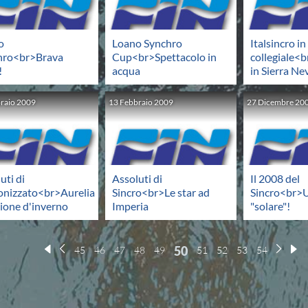
o
Loano Synchro
Italsincro in
hro<br>Brava
Cup<br>Spettacolo in
collegiale<
!
acqua
in Sierra Ne
raio
2009
13
Febbraio
2009
27
Dicembre
20
uti di
Assoluti di
Il 2008 del
onizzato<br>Aurelia
Sincro<br>Le star ad
Sincro<br>
ione d'inverno
Imperia
"solare"!
50
45
46
47
48
49
51
52
53
54