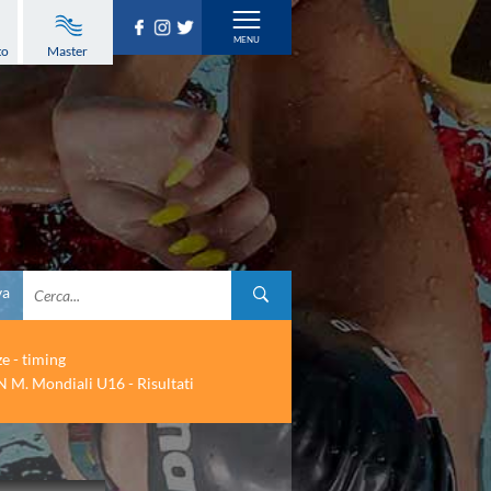
to
Master
va
ze - timing
 M. Mondiali U16 - Risultati