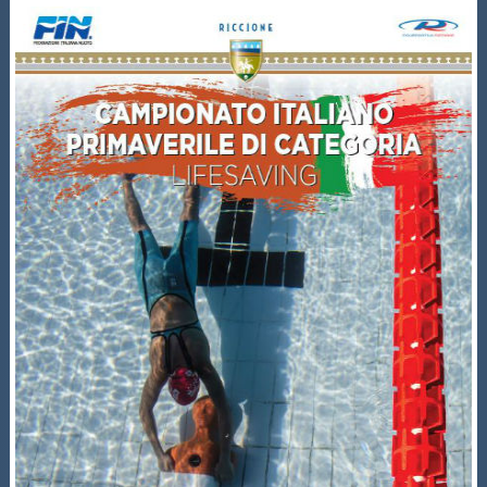
Protezione Civile
Qualità
Sostenibilità
Privacy
Cookie Policy
Archivio News
Flash News