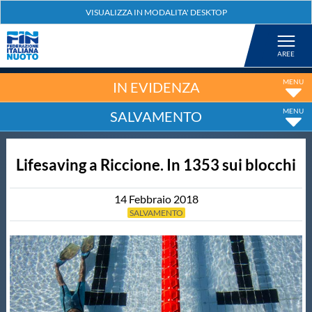
Federazione
Nuoto
IN EVIDENZA
SALVAMENTO
Pallanuoto
Lifesaving a Riccione. In 1353 sui blocchi
Tuffi
14
Febbraio
2018
Artistico
SALVAMENTO
Fondo
Salvamento