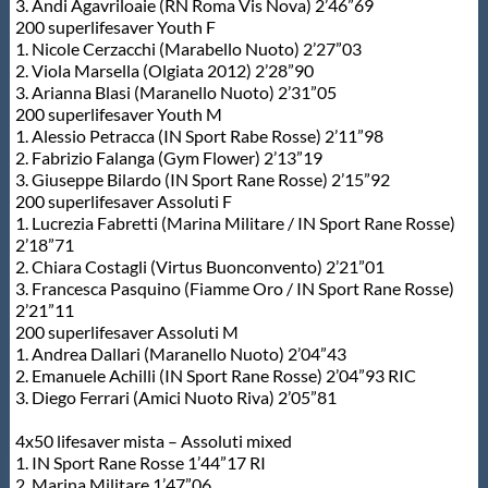
3. Andi Agavriloaie (RN Roma Vis Nova) 2’46”69
200 superlifesaver Youth F
1. Nicole Cerzacchi (Marabello Nuoto) 2’27”03
2. Viola Marsella (Olgiata 2012) 2’28”90
3. Arianna Blasi (Maranello Nuoto) 2’31”05
200 superlifesaver Youth M
1. Alessio Petracca (IN Sport Rabe Rosse) 2’11”98
2. Fabrizio Falanga (Gym Flower) 2’13”19
3. Giuseppe Bilardo (IN Sport Rane Rosse) 2’15”92
200 superlifesaver Assoluti F
1. Lucrezia Fabretti (Marina Militare / IN Sport Rane Rosse)
2’18”71
2. Chiara Costagli (Virtus Buonconvento) 2’21”01
3. Francesca Pasquino (Fiamme Oro / IN Sport Rane Rosse)
2’21”11
200 superlifesaver Assoluti M
1. Andrea Dallari (Maranello Nuoto) 2’04”43
2. Emanuele Achilli (IN Sport Rane Rosse) 2’04”93 RIC
3. Diego Ferrari (Amici Nuoto Riva) 2’05”81
4x50 lifesaver mista – Assoluti mixed
1. IN Sport Rane Rosse 1’44”17 RI
2. Marina Militare 1’47”06