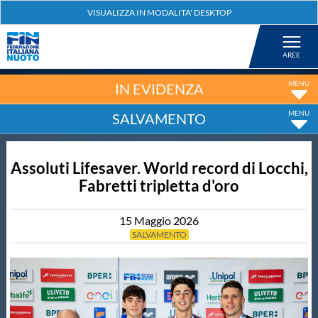
Federazione
Nuoto
IN EVIDENZA
SALVAMENTO
Pallanuoto
Assoluti Lifesaver. World record di Locchi,
Tuffi
Fabretti tripletta d'oro
Artistico
15
Maggio
2026
SALVAMENTO
Fondo
Salvamento