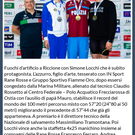
Master
Formazione
GUG
Scuole Nuoto
Fuochi d’artificio a Riccione con Simone Locchi che è subito
protagonista. L’azzurro, figlio d’arte, tesserato con IN Sport
Rane Rosse e Gruppo Sportivo Fiamme Oro, dopo essersi
Propaganda
congedato dalla Marina Militare, allenato dal tecnico Claudio
Rossetto al Centro Federale – Polo Acquatico Frecciarossa di
Ostia con l’ausilio di papà Mauro, stabilisce il record del
Centri Federali
mondo dei 100 metri percorso misto con 57”20 (24”80 ai 50
metri) migliorando il precedente di 57”44 che già gli
apparteneva. A premiarlo è il direttore tecnico della
Nazionale di salvamento Massimiliano Tramontana. Poi
Area Legislativa
Locchi vince anche la staffetta 4x25 manichino insieme ai
compagni delle Rane Rosse Francesco Ferraro, Andrea