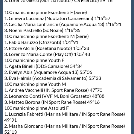
3. Lorenzo Glessi (Gorizia Nuoto / CS Esercito) 59”16
100 manichino pinne Esordienti F (Serie)
1. Ginevra Lucianaz (Nuotatori Canavesani) 1’15”57
2. Cecilia Maria Lanfranchi (Aquamore Acqua 13) 1’16”21
3. Noemi Pastrello (Sc Noale) 1’16”35
100 manichino pinne Esordienti M (Serie)
1. Fabio Baruzzo (Orizzonti) 1’01”91
2. Ettore Alcini (Rosetana Nuoto) 1’05”38
3. Lorenzo Maria Conte (Play Off) 1’05”48
100 manichino pinne Youth F
1. Agata Binelli (DDS Camaiore) 54”34
2. Evelyn Abis (Aquamore Acqua 13) 55”06
3. Eva Halmis (Accademia di Salvamento) 55”33
100 manichino pinne Youth M
1. Andrea Vacchelli (IN Sport Rane Rosse) 47”70
2. Leonardo Conti (VVF M. Boni Grosseto) 48”88
3. Matteo Borona (IN Sport Rane Rosse) 49”16
100 manichino pinne Assoluti F
1. Lucrezia Fabretti (Marina Militare / IN Sport Rane Rosse)
49”91
2. Masha Giordano (Marina Militare / IN Sport Rane Rosse)
52”13