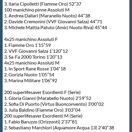
3. Ilaria Cipolletti (Fiamme Oro) 52”37
100 manichino pinne Assoluti M
1. Andrea Dallari (Maranello Nuoto) 44”38
2. Davide Cremonini (VVF Giovanni Salza) 44”71
3. Michele Mattia Patuto (Amici Nuoto Riva) 45”44
4x25 manichino Assoluti F
1. Fiamme Oro 1’15”59
2. VVF Giovanni Salza 1’120”12
3. Sa-Fa 2000 Torino 1’20”13
4x25 manichino Assoluti M
1. In Sport Rane Rosse 1’04”18
2. Gorizia Nuoto 1’05”54
3. Marina Militare 1’06”92
200 superlifesaver Esordienti F (Serie)
1. Gloria Gianni (Marabello Nuoto) 2’59”52
2. Sofia Di Puorto (Virtus Buonconvento) 3’00”02
3. Julia Baldino (Fiamme Oro) 3’03”04
200 superlifesaver Esordienti M (Serie)
1. Fabio Baruzzo (Orizzonti) 2’37”81
2. Sebastiano Marchiori (Aquamore Acqua 13) 2’40”38