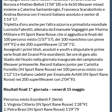
Borona e Matteo Belloli (1’04”18) e la 4x50 lifesaver mixed
Protezione Civile
insieme a Caterina Santambrogio, Francesca Scarabottolo e
Andrea Borona con il record italiano assoluto e senior di
1’14”17.
Qualità
Tripletta d’oro anche per l’altra azzurra e primatista mondiale
Lucrezia Fabretti, allenata da Emanuele Vagaggini per Marina
Militare e IN Sport Rane Rosse, che si aggiudica le finali dei
Sostenibilità
100 percorso misto (1’07”57), dei 100 manichino con pinne
(49”91) e dei 200 superlifesaver (2’18”71).
Assegnati i primi titoli, assoluti e youth e disputate le prime
Privacy
serie finali del Grand Prix esordienti. Sei ore di gare allo
Stadio del Nuoto nella giornata inaugurale del campionato
lifesaver primaverile. Record italiano junior per Carlotta
Cookie Policy
Formillo (IN Sport Rane Rosse) nei 100 percorso misto con
1’12”13 e italiano cadetti per Emanuele Achilli (IN Sport Rane
Rosse) nei 200 superlifesaver con 2’04”93.
Archivio News
Risultati finali 1^ giornata – venerdì 15 maggio
Flash News
Percorso misto Esordienti F (Serie)
1. Virginia Citterio (IN Sport Rane Rosse) 1’28”91
2. Petra Bravi (IN Sport Rane Rosse) 1’29”79