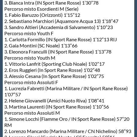
Galleria fotografica
3. Bianca Intra (IN Sport Rane Rosse) 1’30”78
Percorso misto Esordienti M (Serie)
1. Fabio Baruzzo (Orizzonti) 1’15”12
Videogallery
2. Sebastiano Marchiori (Aquamore Acqua 13) 1’18”47
3. Sandro Altieri (Accademia di Salvamento) 1’10”23
Percorso misto Youth F
Intranet
1. Carlotta Formillo (IN Sport Rane Rosse) 1’12”13 RIJ
2. Gaia Montini (SC Noale) 1’13”66
3. Eleonora Franculli (IN Sport Rane Rosse) 1’13”78
Webmail
Percorso misto Youth M
1. Vittorio Lanfrit (Sporting Club Noale) 1’02”17
2. Eros Ruggieri (In Sport Rane Rosse) 1’02”48
Contatti
3. Alessio Cesana (In Sport Rane Rosse) 1’02”75
Percorso misto Assoluti F
1. Lucrezia Fabretti (Marina Militare / IN Sport Rane Rosse)
Mappa del sito
1’07”57
2. Helene Giovanelli (Amici Nuoto Riva) 1’08”41
3. Martina Laurenti (IN Sport Rane Rosse) 1’10”56
Percorso misto Assoluti M
1. Simone Locchi (Fiamme Oro / IN Sport Rane Rosse) 57”20
RM
2. Lorenzo Mancardo (Marina Militare / CN Nichelino) 58”93