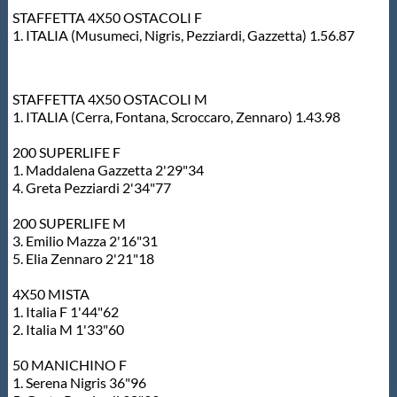
Galleria fotografica
STAFFETTA 4X50 OSTACOLI F
1. ITALIA (Musumeci, Nigris, Pezziardi, Gazzetta) 1.56.87
Videogallery
STAFFETTA 4X50 OSTACOLI M
Intranet
1. ITALIA (Cerra, Fontana, Scroccaro, Zennaro) 1.43.98
200 SUPERLIFE F
Webmail
1. Maddalena Gazzetta 2'29"34
4. Greta Pezziardi 2'34"77
Contatti
200 SUPERLIFE M
3. Emilio Mazza 2'16"31
5. Elia Zennaro 2'21"18
Mappa del sito
4X50 MISTA
1. Italia F 1'44"62
2. Italia M 1'33"60
50 MANICHINO F
1. Serena Nigris 36"96