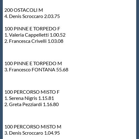
Protezione Civile
200 OSTACOLI M
4. Denis Scroccaro 2.03.75
Qualità
100 PINNE E TORPEDO F
1. Valeria Cappelletti 1.00.52
2. Francesca Crivelli 1.03.08
Sostenibilità
Privacy
100 PINNE E TORPEDO M
3. Francesco FONTANA 55.68
Cookie Policy
100 PERCORSO MISTO F
1. Serena Nigris 1.15.81
Archivio News
2. Greta Pezziardi 1.16.80
Flash News
100 PERCORSO MISTO M
3. Denis Scroccaro 1.04.95