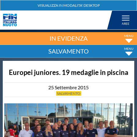
Federazione
Nuoto
IN EVIDENZA
SALVAMENTO
Pallanuoto
Europei juniores. 19 medaglie in piscina
Tuffi
25
Settembre
2015
Artistico
SALVAMENTO
Fondo
Salvamento