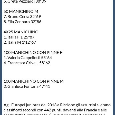
5. Greta Pezziardi 38"99
50 MANICHINO M
7. Bruno Cerra 32"69
8. Elia Zennaro 32"86
4X25 MANICHINO
1. Italia F 1'25"87
2. Italia M 1'12"67
100 MANICHINO CON PINNE F
1. Valeria Cappelletti 55"64
4. Francesca Crivelli 58"62
100 MANICHINO CON PINNE M
2. Gianluca Fontana 47"41
Agli Europei juniores del 2013 a Riccione gli azzurrini si erano
classificati secondi con 442 punti, davanti alla Francia e alle
spalle della Germania (457); avevano vinto 13 medaglie (8