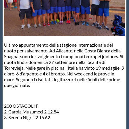
Master
Formazione
Ultimo appuntamento della stagione internazionale del
GUG
nuoto per salvamento. Ad Alicante, nella Costa Blanca della
Spagna, sono in svolgimento i campionati europei juniores. Si
nuota fino a domenica 27 settembre nella località di
Scuole Nuoto
Torrevieja. Nelle gare in piscina l'Italia ha vinto 19 medaglie: 9
d'oro, 6 d'argento e 4 di bronzo. Nel week end le prove in
mare. Seguono i risultati degli azzurri nelle finali delle prime
Propaganda
due giornate.
Centri Federali
200 OSTACOLI F
2. Carola Musumeci 2.12.84
Area Legislativa
3. Serena Nigris 2.15.62