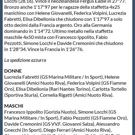
Galleria fotografica
Locchi (28.16). Vince il neozelandese Fergus Eadie in 27"77.
Bronzo anche 1'17"97 per le ragazze della staffetta 4x25
manichino con Helene Giovanelli, Federica Volpini, Lucrezia
Videogallery
Fabretti, Elisa Dibellonia che chiudono con 1'17"97 a solo
otto decimi dalla Francia argento. Oro alla Germania
dominando in 1'14"72. Ultimo metallo nella staffetta
Intranet
maschile 4x50 mista con Francesco Ippolito, Fabio
Pezzotti, Simone Locchi e Davide Cremonini che chiudono
in 1'28"34. Vince la Francia in 1'26"76.
Webmail
La spedizione azzurra
DONNE
Contatti
Lucrezia Fabretti (GS Marina Militare / In Sport), Helene
Giovanelli (Amici Nuoto Riva), Federica Volpini (GS Fiamme
Oro), Elisa Dibellonia (Rari Nantes Torino), Carlotta Tortello
Mappa del sito
(Sportiva Sturla), Cornelia Rigatti (Amici Nuoto Riva).
MASCHI
Francesco Ippolito (Gorizia Nuoto), Simone Locchi (GS
Marina Militare / In Sport), Fabio Pezzotti (GS Fiamme Oro),
Davide Cremonini (GS VV.F. Giovanni Salza), Alessandro
Gnecchi (In Sport), Diego Ferrari (Amici Nuoto Riva),