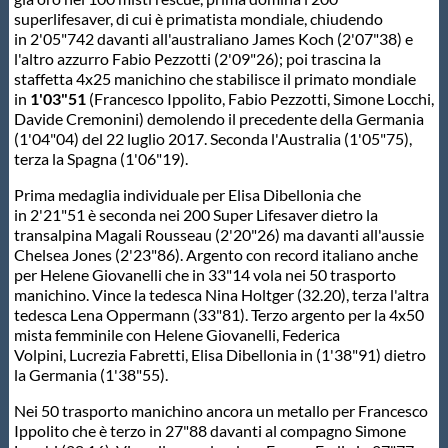
Protezione Civile
superlifesaver, di cui è primatista mondiale, chiudendo
in 2'05"742 davanti all'australiano James Koch (2'07"38) e
l'altro azzurro Fabio Pezzotti (2'09"26); poi trascina la
staffetta 4x25 manichino che stabilisce il primato mondiale
Qualità
in
1'03"51
(Francesco Ippolito, Fabio Pezzotti, Simone Locchi,
Davide Cremonini) demolendo il precedente della Germania
(1'04"04) del 22 luglio 2017. Seconda l'Australia (1'05"75),
Sostenibilità
terza la Spagna (1'06"19).
Prima medaglia individuale per Elisa Dibellonia che
Privacy
in 2'21"51 è seconda nei 200 Super Lifesaver dietro la
transalpina Magali Rousseau (2'20"26) ma davanti all'aussie
Chelsea Jones (2'23"86). Argento con record italiano anche
Cookie Policy
per Helene Giovanelli che in 33"14 vola nei 50 trasporto
manichino. Vince la tedesca Nina Holtger (32.20), terza l'altra
tedesca Lena Oppermann (33"81). Terzo argento per la 4x50
Archivio News
mista femminile con Helene Giovanelli, Federica
Volpini, Lucrezia Fabretti, Elisa Dibellonia in (1'38"91) dietro
la Germania (1'38"55).
Flash News
Nei 50 trasporto manichino ancora un metallo per Francesco
Ippolito che è terzo in 27"88 davanti al compagno Simone