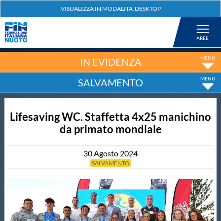
Federazione
Nuoto
IN EVIDENZA
SALVAMENTO
Pallanuoto
Lifesaving WC. Staffetta 4x25 manichino
Tuffi
da primato mondiale
Artistico
30
Agosto
2024
SALVAMENTO
Fondo
Salvamento