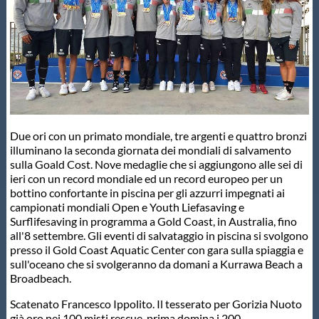
Master
Formazione
GUG
Due ori con un primato mondiale, tre argenti e quattro bronzi
illuminano la seconda giornata dei mondiali di salvamento
Scuole Nuoto
sulla Goald Cost. Nove medaglie che si aggiungono alle sei di
ieri con un record mondiale ed un record europeo per un
bottino confortante in piscina per gli azzurri impegnati ai
Propaganda
campionati mondiali Open e Youth Liefasaving e
Surflifesaving in programma a Gold Coast, in Australia, fino
all'8 settembre. Gli eventi di salvataggio in piscina si svolgono
Centri Federali
presso il Gold Coast Aquatic Center con gara sulla spiaggia e
sull'oceano che si svolgeranno da domani a Kurrawa Beach a
Broadbeach.
Area Legislativa
Scatenato Francesco Ippolito. Il tesserato per Gorizia Nuoto
già oro nei 100 misti rescue, prima domina i 200