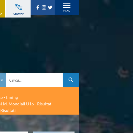
to
Master
va
ze - timing
 M. Mondiali U16 - Risultati
Risultati