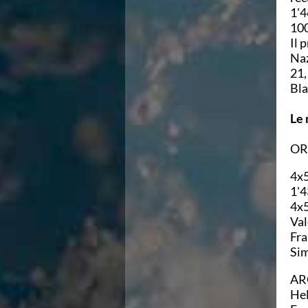
1'4
Azzurri
100
News
Il 
Flash News
Naz
Fondo
21,
Eventi
Bla
Grand Prix
Norme e documenti
Le 
Risultati e Classifiche
Primati
ORO
Azzurri
News
4x5
Flash News
1'4
Salvamento
4x5
Eventi
Val
Norme e documenti
Fra
Risultati e Classifiche
Sim
Albi d'oro - Primati
News
AR
Flash News
Hel
Master