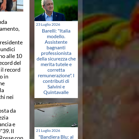
onda
23 Luglio 2026
lvamento,
Barelli: "Italia
modello.
presidente
Assistente
bagnanti
 undici
professionista
no alle 10
della sicurezza che
record del
merita tutele e
il record
corretta
remunerazione". I
o in
contributi di
ne
Salvini e
la
Quintavalle
hi nei
osta da
ezia
ancia e
39. Il
21 Luglio 2026
"Bandiera Blu: al
 Rosse con