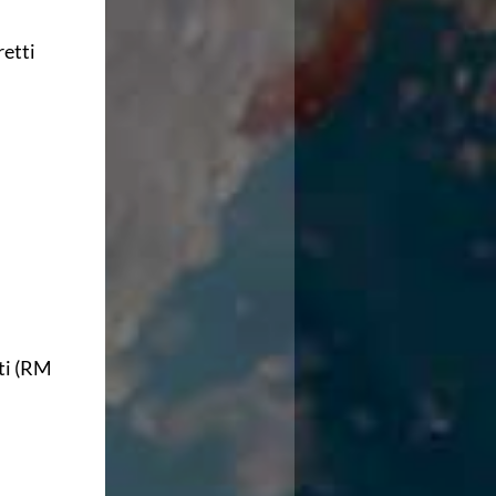
retti
tti (RM