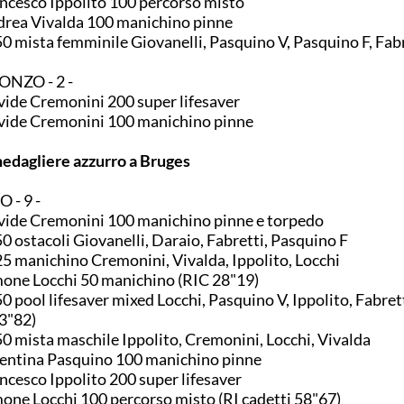
ncesco Ippolito 100 percorso misto
rea Vivalda 100 manichino pinne
0 mista femminile Giovanelli, Pasquino V, Pasquino F, Fab
ONZO - 2 -
ide Cremonini 200 super lifesaver
ide Cremonini 100 manichino pinne
medagliere azzurro a Bruges
 - 9 -
ide Cremonini 100 manichino pinne e torpedo
0 ostacoli Giovanelli, Daraio, Fabretti, Pasquino F
5 manichino Cremonini, Vivalda, Ippolito, Locchi
one Locchi 50 manichino (RIC 28"19)
0 pool lifesaver mixed Locchi, Pasquino V, Ippolito, Fabre
3"82)
0 mista maschile Ippolito, Cremonini, Locchi, Vivalda
entina Pasquino 100 manichino pinne
ncesco Ippolito 200 super lifesaver
one Locchi 100 percorso misto (RI cadetti 58"67)