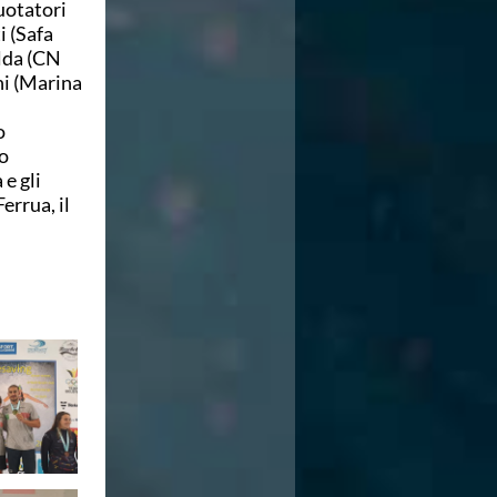
uotatori
i (Safa
alda (CN
hi (Marina
o
co
e gli
errua, il