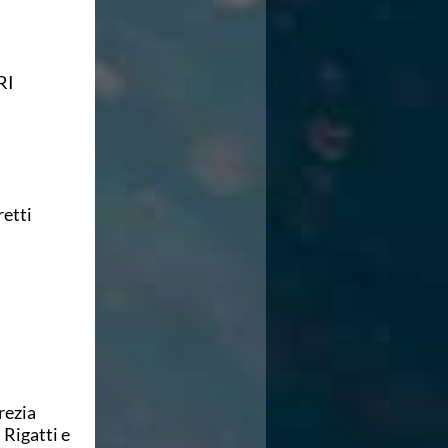
RI
retti
rezia
 Rigatti e