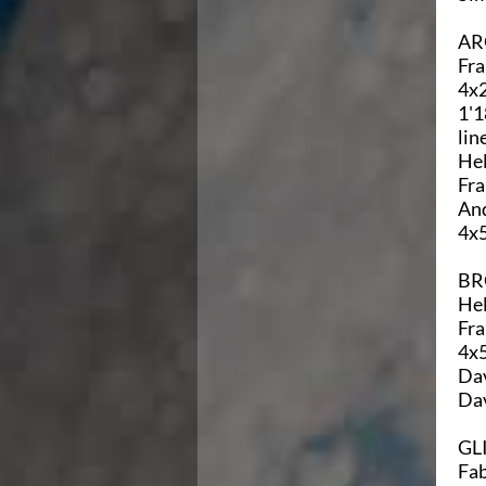
Ricerca Scuole Nuoto
Manuale SNF
AR
Diventa SNF
Fra
Propaganda
4x2
Norme e documenti
1'1
Risultati
lin
Eventi
Hel
Centri Federali
Fra
C. F. Complesso natatorio Foro Italico
And
C. F. Polo Acquatico Frecciarossa Ostia
4x5
C. F. Unipol BluStadium Pietralata
C. F. Polo Acquatico Enel - Valco San Paolo
BR
C. F. Acerra "Carlo Pedersoli"
Hel
C. F. Crotone
Fra
C. F. Livorno
4x5
C. F. Milano
Dav
C. F. Napoli "Felice Scandone"
Dav
C.F. Palazzo del Nuoto Torino
C. F. Trieste "Bruno Bianchi"
GLI
C. F. Verona "Alberto Castagnetti"
Fab
C. F. Viterbo