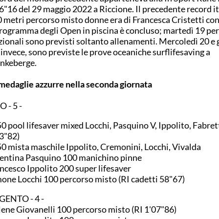
6"16 del 29 maggio 2022 a Riccione. Il precedente record it
 metri percorso misto donne era di Francesca Cristetti con
programma degli Open in piscina è concluso; martedì 19 per
ionali sono previsti soltanto allenamenti. Mercoledì 20 e 
 invece, sono previste le prove oceaniche surflifesaving a
nkeberge.
medaglie azzurre nella seconda giornata
 - 5 -
0 pool lifesaver mixed Locchi, Pasquino V, Ippolito, Fabre
3"82)
0 mista maschile Ippolito, Cremonini, Locchi, Vivalda
entina Pasquino 100 manichino pinne
ncesco Ippolito 200 super lifesaver
one Locchi 100 percorso misto (RI cadetti 58"67)
GENTO - 4 -
ene Giovanelli 100 percorso misto (RI 1'07"86)