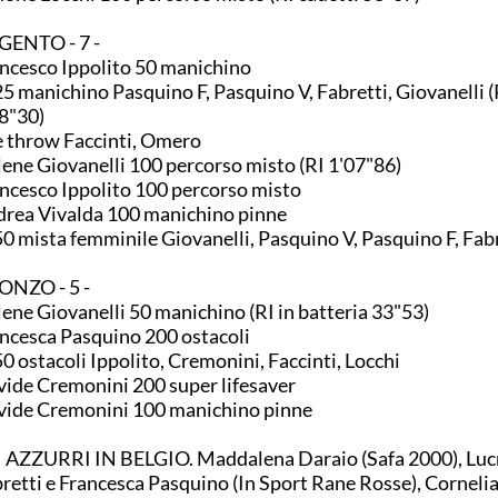
GENTO - 7 -
ncesco Ippolito 50 manichino
5 manichino Pasquino F, Pasquino V, Fabretti, Giovanelli (
8"30)
e throw Faccinti, Omero
ene Giovanelli 100 percorso misto (RI 1'07"86)
ncesco Ippolito 100 percorso misto
rea Vivalda 100 manichino pinne
0 mista femminile Giovanelli, Pasquino V, Pasquino F, Fab
ONZO - 5 -
ene Giovanelli 50 manichino (RI in batteria 33"53)
ncesca Pasquino 200 ostacoli
0 ostacoli Ippolito, Cremonini, Faccinti, Locchi
ide Cremonini 200 super lifesaver
ide Cremonini 100 manichino pinne
 AZZURRI IN BELGIO. Maddalena Daraio (Safa 2000), Luc
retti e Francesca Pasquino (In Sport Rane Rosse), Cornelia