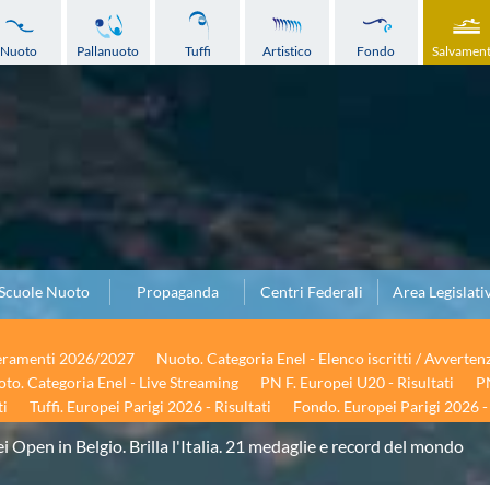
Nuoto
Pallanuoto
Tuffi
Artistico
Fondo
Salvamen
Scuole Nuoto
Propaganda
Centri Federali
Area Legislati
seramenti 2026/2027
Nuoto. Categoria Enel - Elenco iscritti / Avverten
to. Categoria Enel - Live Streaming
PN F. Europei U20 - Risultati
PN
ti
Tuffi. Europei Parigi 2026 - Risultati
Fondo. Europei Parigi 2026 - 
i Open in Belgio. Brilla l'Italia. 21 medaglie e record del mondo