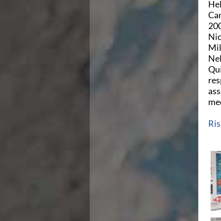
Hel
Area Legislativa
Can
Protezione Civile
200
Qualità
Nic
Sostenibilità
Mil
Privacy
Nel
Cookie Policy
Qui
Archivio News
res
Flash News
ass
Galleria fotografica
med
Videogallery
Intranet
Ris
Webmail
Contatti
Mappa del sito