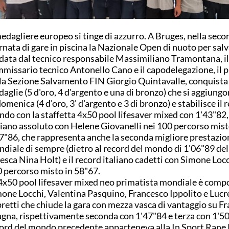
medagliere europeo si tinge di azzurro. A Bruges, nella sec
rnata di gare in piscina la Nazionale Open di nuoto per sa
data dal tecnico responsabile Massimiliano Tramontana, il
missario tecnico Antonello Cano e il capodelegazione, il 
la Sezione Salvamento FIN Giorgio Quintavalle, conquista
aglie (5 d'oro, 4 d'argento e una di bronzo) che si aggiungo
domenica (4 d'oro, 3' d'argento e 3 di bronzo) e stabilisce il 
do con la staffetta 4x50 pool lifesaver mixed con 1'43"82, 
liano assoluto con Helene Giovanelli nei 100 percorso mist
7"86, che rappresenta anche la seconda migliore prestazio
diale di sempre (dietro al record del mondo di 1'06"89 del
esca Nina Holt) e il record italiano cadetti con Simone Locc
 percorso misto in 58"67.
4x50 pool lifesaver mixed neo primatista mondiale è comp
one Locchi, Valentina Pasquino, Francesco Ippolito e Lucr
retti che chiude la gara con mezza vasca di vantaggio su Fr
gna, rispettivamente seconda con 1'47"84 e terza con 1'50"
ord del mondo precedente apparteneva alla In Sport Rane