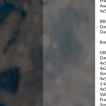
Fra
Campionati Italiani
And
Circuito Supermaster
4x5
Calendario Nazionale Fondo
Norme e documenti
BR
Risultati e Classifiche
Dav
Primati
Dav
Graduatorie
Analisi e Approfondimenti
Il 
News
Flash News
ORO
Formazione
Dav
SIT
4x5
Sezione Salvamento
4x2
GUG
Sim
Composizione
4x5
Norme e documenti
1'4
Formazione
4x5
Sedi Regionali e Provinciali
Val
Designazioni Arbitrali
Fra
Scuole Nuoto
Sim