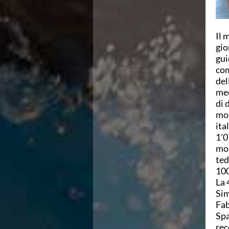
Campionato A2 Maschile
Campionato A2 Femminile
Campionato B Maschile
Il 
Storico Campionati 2003-2017
gio
Finali Giovanili
gui
Trofei delle Regioni
com
CoMeN Cup
del
News
med
Flash News
di 
Waterpolo Channel
mon
Tuffi
ita
Eventi
1'0
Norme e documenti
mon
Risultati e Classifiche
ted
Azzurri
100
News
La 
Flash News
Sim
Artistico
Fab
Eventi
Spa
Norme e documenti
rec
Risultati e Classifiche