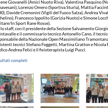
ene Giovanelli (Amici Nuoto Riva), Valentina Pasquino (N
avesani), Lorenzo Omero (Sportiva Sturla), Mattia Faccint
0), Davide Cremonini (Vigili del Fuoco Salza), Andrea Viv
helino), Francesco Ippolito (Gorizia Nuoto) e Simone Locc
itare/In Sport Rane Rosse).
lo staff, con il presidente della Sezione Salvamento Giorgi
ntavalle e il commissario tecnico Antonello Cano, il tecni
ponsabile della Nazionale Open Massimiliano Tramontana 
istenti tecnici Stefano Foggetti, Martina Gratton e Nicola F
ico Andrea Felici e il fisioterapista Luigi Pucci.
ultati completi