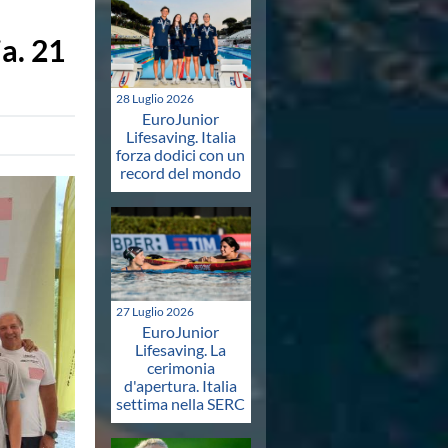
ia. 21
28 Luglio 2026
EuroJunior
Lifesaving. Italia
forza dodici con un
record del mondo
27 Luglio 2026
EuroJunior
Lifesaving. La
cerimonia
d'apertura. Italia
settima nella SERC