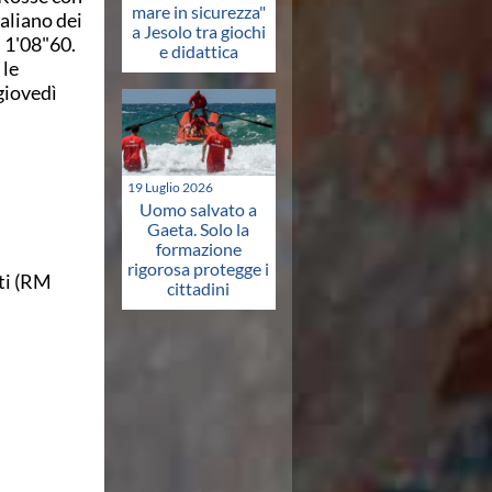
mare in sicurezza"
aliano dei
a Jesolo tra giochi
 1'08"60.
e didattica
 le
giovedì
19 Luglio 2026
Uomo salvato a
Gaeta. Solo la
formazione
rigorosa protegge i
tti (RM
cittadini