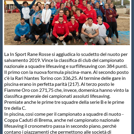
Master
Formazione
GUG
La In Sport Rane Rosse si aggiudica lo scudetto del nuoto per
salvamento 2019. Vince la classifica di club del campionato
Scuole Nuoto
nazionale a squadre lifesaving e surflifesaving con 384 punti.
Il primo con la nuova formula piscina-mare. Al secondo posto
c'è la Rari Nantes Torino con 336,25. Al termine delle gare in
piscina erano in perfetta parità (217). Al terzo posto le
Propaganda
Fiamme Oro con 271,75 che, invece, domenica hanno vinto la
classifica generale dei campionati assoluti lifesaving.
Premiate anche le prime tre squadre della serie B e le prime
Centri Federali
tre della C.
In piscina, cosi come per il campionato a squadre di nuoto -
Coppa Caduti di Brema, anche nel campionato nazionale
Area Legislativa
lifesaving il cronometro passa in secondo piano, perchè
contano i piazzamenti che permettono alle società di