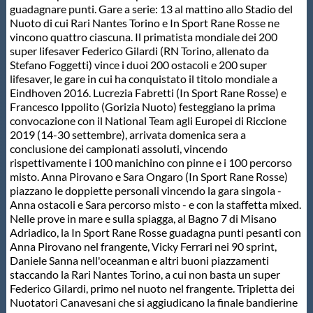
guadagnare punti. Gare a serie: 13 al mattino allo Stadio del
Protezione Civile
Nuoto di cui Rari Nantes Torino e In Sport Rane Rosse ne
vincono quattro ciascuna. Il primatista mondiale dei 200
super lifesaver Federico Gilardi (RN Torino, allenato da
Qualità
Stefano Foggetti) vince i duoi 200 ostacoli e 200 super
lifesaver, le gare in cui ha conquistato il titolo mondiale a
Eindhoven 2016. Lucrezia Fabretti (In Sport Rane Rosse) e
Sostenibilità
Francesco Ippolito (Gorizia Nuoto) festeggiano la prima
convocazione con il National Team agli Europei di Riccione
2019 (14-30 settembre), arrivata domenica sera a
Privacy
conclusione dei campionati assoluti, vincendo
rispettivamente i 100 manichino con pinne e i 100 percorso
misto. Anna Pirovano e Sara Ongaro (In Sport Rane Rosse)
Cookie Policy
piazzano le doppiette personali vincendo la gara singola -
Anna ostacoli e Sara percorso misto - e con la staffetta mixed.
Nelle prove in mare e sulla spiagga, al Bagno 7 di Misano
Archivio News
Adriadico, la In Sport Rane Rosse guadagna punti pesanti con
Anna Pirovano nel frangente, Vicky Ferrari nei 90 sprint,
Daniele Sanna nell'oceanman e altri buoni piazzamenti
Flash News
staccando la Rari Nantes Torino, a cui non basta un super
Federico Gilardi, primo nel nuoto nel frangente. Tripletta dei
Nuotatori Canavesani che si aggiudicano la finale bandierine