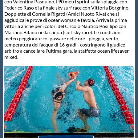
Galleria fotografica
con Valentina Pasquino, i 90 metri sprint sulla spiaggia con
Federico Raso e la finale sky surf race con Vittoria Borgnino.
Doppietta di Cornelia Rigatti (Amici Nuoto Riva) che si
Videogallery
aggiudica le prove di oceanwoman e tavola. Arriva la prima
vittoria anche per i colori del Circolo Nautico Posillipo con
Mariano Bifano nella canoa (surf sky race). Le condizioni
Intranet
meteo peggiorate col passare delle ore - pioggia, vento,
temperatura dell'acqua di 16 gradi - costringono il giudice
arbitro a cancellare l'ultima gara, la staffetta ocean lifesaver
Webmail
mixed.
Contatti
Mappa del sito