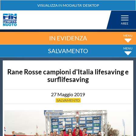
Federazione
Nuoto
IN EVIDENZA
SALVAMENTO
Pallanuoto
Rane Rosse campioni d'Italia lifesaving e
Tuffi
surflifesaving
Artistico
27
Maggio
2019
SALVAMENTO
Fondo
Salvamento