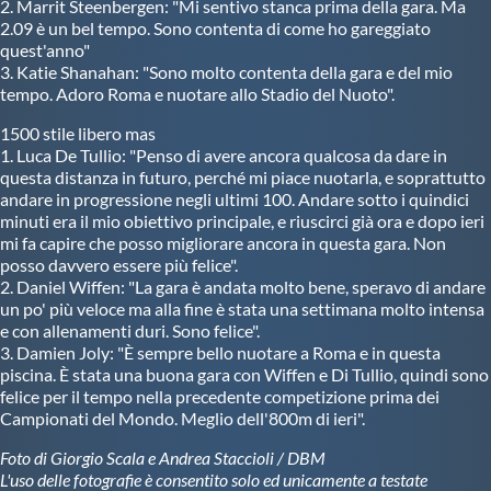
2. Marrit Steenbergen: "Mi sentivo stanca prima della gara. Ma
2.09 è un bel tempo. Sono contenta di come ho gareggiato
quest'anno"
3. Katie Shanahan: "Sono molto contenta della gara e del mio
tempo. Adoro Roma e nuotare allo Stadio del Nuoto".
1500 stile libero mas
1. Luca De Tullio: "Penso di avere ancora qualcosa da dare in
questa distanza in futuro, perché mi piace nuotarla, e soprattutto
andare in progressione negli ultimi 100. Andare sotto i quindici
minuti era il mio obiettivo principale, e riuscirci già ora e dopo ieri
mi fa capire che posso migliorare ancora in questa gara. Non
posso davvero essere più felice".
2. Daniel Wiffen: "La gara è andata molto bene, speravo di andare
un po' più veloce ma alla fine è stata una settimana molto intensa
e con allenamenti duri. Sono felice".
3. Damien Joly: "È sempre bello nuotare a Roma e in questa
piscina. È stata una buona gara con Wiffen e Di Tullio, quindi sono
felice per il tempo nella precedente competizione prima dei
Campionati del Mondo. Meglio dell'800m di ieri".
Foto di Giorgio Scala e Andrea Staccioli / DBM
L'uso delle fotografie è consentito solo ed unicamente a testate