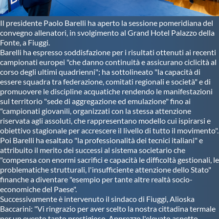
Il presidente Paolo Barelli ha aperto la sessione pomeridiana del
convegno allenatori, in svolgimento al Grand Hotel Palazzo della
Fonte, a Fiuggi.
Barelli ha espresso soddisfazione per i risultati ottenuti ai recenti
campionati europei "che danno continuità e assicurano ciclicità al
corso degli ultimi quadrienni"; ha sottolineato "la capacità di
essere squadra tra federazione, comitati regionali e società" e di
promuovere le discipline acquatiche rendendo le manifestazioni
sul territorio "sede di aggregazione ed emulazione" fino ai
"campionati giovanili, organizzati con la stessa attenzione
riservata agli assoluti, che rappresentano modello cui ispirarsi e
obiettivo stagionale per accrescere il livello di tutto il movimento".
Poi Barelli ha esaltato "la professionalità dei tecnici italiani" e
attribuito il merito dei successi al sistema societario che
"compensa con enormi sacrifici e capacità le difficoltà gestionali, le
problematiche strutturali, l'insufficiente attenzione dello Stato"
finanche a diventare "esempio per tante altre realtà socio-
economiche del Paese".
Successivamente è intervenuto il sindaco di Fiuggi, Alioska
Baccarini: "Vi ringrazio per aver scelto la nostra cittadina termale
per un evento tanto prestigioso. Apprezzo l'elevato aspetto