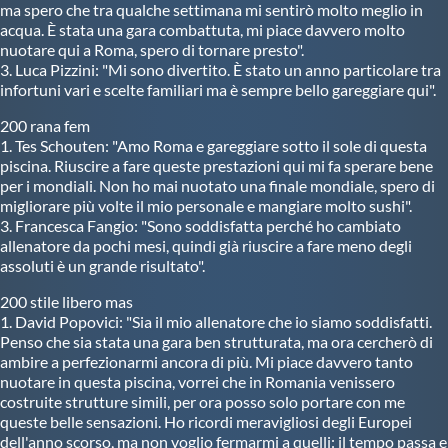
ma spero che tra qualche settimana mi sentirò molto meglio in
acqua. È stata una gara combattuta, mi piace davvero molto
nuotare qui a Roma, spero di tornare presto".
3. Luca Pizzini: "Mi sono divertito. È stato un anno particolare tra
infortuni vari e scelte familiari ma è sempre bello gareggiare qui".
200 rana fem
1. Tes Schouten: "Amo Roma e gareggiare sotto il sole di questa
piscina. Riuscire a fare queste prestazioni qui mi fa sperare bene
per i mondiali. Non ho mai nuotato una finale mondiale, spero di
migliorare più volte il mio personale e mangiare molto sushi".
3. Francesca Fangio: "Sono soddisfatta perché ho cambiato
allenatore da pochi mesi, quindi già riuscire a fare meno degli
assoluti è un grande risultato".
200 stile libero mas
1. David Popovici: "Sia il mio allenatore che io siamo soddisfatti.
Penso che sia stata una gara ben strutturata, ma ora cercherò di
ambire a perfezionarmi ancora di più. Mi piace davvero tanto
nuotare in questa piscina, vorrei che in Romania venissero
costruite strutture simili, per ora posso solo portare con me
queste belle sensazioni. Ho ricordi meravigliosi degli Europei
dell'anno scorso, ma non voglio fermarmi a quelli: il tempo passa e