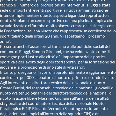
tecnico e il numero dei professionisti intervenuti. Fiuggi è stata
sede di importanti eventi sportivi e la nuova amministrazione
intende implementare questo aspetto legandosi soprattutto al
nuoto. Abbiamo un centro sportivo con una piscina olimpica che
va valorizzata e ci farebbe molto piacere creare delle sinergie con
la Federazione Italiana Nuoto che rappresenta un eccellenza dello
sport italiano degli ultimi 20 anni. Vi aspettiamo il prossimo
anno".
Presente anche l'assessore al turismo e alle politiche sociali del
comune di Fiuggi, Simona Girolami, che ha evidenziato come "il
convegno porti lustro alla città" e "l'importanza della pratica
sportiva e del lavoro degli operatori sportivi per la formazione dei
giovani e la promozione di uno stile di vita sano".
Intanto proseguono i lavori di approfondimento e aggiornamento
curriculare per 300 allenatori di nuoto di primo e secondo livello.
Agli interventi del direttore tecnico della nazionale di nuoto
Cesare Butini, del responsabile tecnico delle nazionali giovanili di
nuoto Walter Bolognani e del direttore tecnico delle nazionali di
nuoto in acque libere Massimo Giuliani sull'analisi dei risultati
stagionali, e del coordinatore tecnico della nazionale Nuoto
Paralimpico FINP Riccardo Vernole (Scouting e reclutamento
degli atleti paralimpici all’interno delle squadre FIN) e del