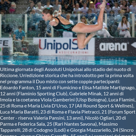
Ultima giornata degli Assoluti Unipolsai allo stadio del nuoto di
Riccione. Un'edizione storica che ha introdotto per la prima volta
nel programma il Duo misto con sette coppie partecipanti:
Edoardo Fanton, 15 anni di Fiumicino e Elisa Matilde Martignago,
12 anni (Flaminio Sporting Club), Gabriele Minak, 12 anni di
Imola e la coetanea Viola Gamberini (Uisp Bologna), Luca Flamini,
25 di Roma e Maria Livia D'Urso, 17 (All Round Sport & Wellnes),
Luca Maria Baratti, 23 di Roma e Flavia Pietracci, 21 (Forum Sport
Center - riserva Valeria Pansini, 13 anni), Nicolò Ogliari, 20 di
Parma e Federica Sala, 25 (Rari Nantes Savona), Massimo
Tapparelli, 28 di Codogno (Lodi) e Giorgia Mazzariello, 24 (Sincro
Seregno - riserva Chiara Garraffo, 15 anni) e i campioni del mondo