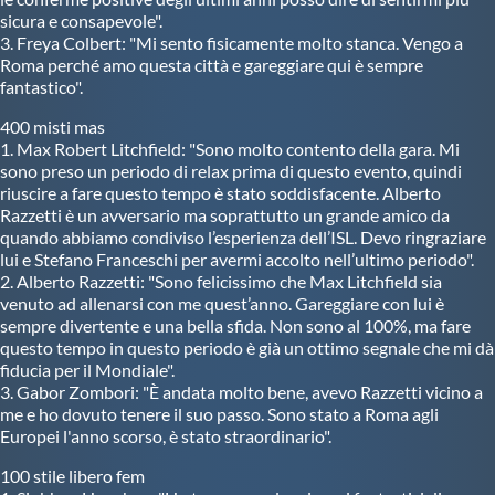
sicura e consapevole".
3. Freya Colbert: "Mi sento fisicamente molto stanca. Vengo a
Roma perché amo questa città e gareggiare qui è sempre
fantastico".
400 misti mas
1. Max Robert Litchfield: "Sono molto contento della gara. Mi
sono preso un periodo di relax prima di questo evento, quindi
riuscire a fare questo tempo è stato soddisfacente. Alberto
Razzetti è un avversario ma soprattutto un grande amico da
quando abbiamo condiviso l’esperienza dell’ISL. Devo ringraziare
lui e Stefano Franceschi per avermi accolto nell’ultimo periodo".
2. Alberto Razzetti: "Sono felicissimo che Max Litchfield sia
venuto ad allenarsi con me quest’anno. Gareggiare con lui è
sempre divertente e una bella sfida. Non sono al 100%, ma fare
questo tempo in questo periodo è già un ottimo segnale che mi dà
fiducia per il Mondiale".
3. Gabor Zombori: "È andata molto bene, avevo Razzetti vicino a
me e ho dovuto tenere il suo passo. Sono stato a Roma agli
Europei l'anno scorso, è stato straordinario".
100 stile libero fem