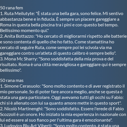
50 rana fem
1. Ruta Meilutyte: "È stata una bella gara, sono felice. Mi sentivo
abbastanza bene e in fiducia. È sempre un piacere gareggiare a
Roma in questa bella piscina tra i pini e con questo bel tempo.
Bellissimo momento qui."
2. Anita Bottazzo: "Ho cercato di migliorarmi rispetto alle batterie
e sono contenta di quello che ho fatto. Come stamattina ho
cercato di seguire Ruta, come sempre poi lei scivola via ma
gareggiare contro un'atleta di questo calibro è sempre bello".
3. Mona Mc Sharry: "Sono soddisfatta della mia prova e del
risultato. Roma è una città meravigliosa e gareggiare qui è sempre
bellissimo".
50 rana mas
1. Simone Cerasuolo: "Sono molto contento e di aver registrato il
mio personale. So di poter fare ancora meglio, anche se questa è
stata una gara particolare. Oggi avevamo tutti gli occhi su Fabio:
chi si è allenato con lui sa quanto amore mette in questo sport".
2. Nicolò Martinenghi: "Sono soddisfatto. Essere l'erede di Fabio
Scozzoli è un onore. Ho iniziato la mia esperienza in nazionale con
lui ed essere al suo fianco per l'ultima gara è emozionante".
3. Ludovico Blu Art Viberti: "Sono molto contento, è stata una