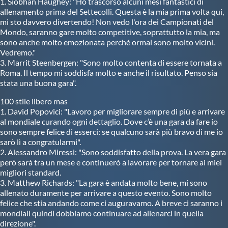
1. Siobhan Haughey: "Ho trascorso alcuni mesi fantastici di
allenamento prima del Settecolli. Questa è la mia prima volta qui,
mi sto davvero divertendo! Non vedo l'ora dei Campionati del
Mondo, saranno gare molto competitive, soprattutto la mia, ma
sono anche molto emozionata perché ormai sono molto vicini.
Vedremo."
3. Marrit Steenbergen: "Sono molto contenta di essere tornata a
Roma. Il tempo mi soddisfa molto e anche il risultato. Penso sia
stata una buona gara".
100 stile libero mas
1. David Popovici: "Lavoro per migliorare sempre di più e arrivare
al mondiale curando ogni dettaglio. Dove c’è una gara da fare io
sono sempre felice di esserci: se qualcuno sarà più bravo di me io
sarò lì a congratularmi".
2. Alessandro Miressi: "Sono soddisfatto della prova. La vera gara
però sarà tra un mese e continuerò a lavorare per tornare ai miei
migliori standard.
3. Matthew Richards: "La gara è andata molto bene, mi sono
allenato duramente per arrivare a questo evento. Sono molto
felice che stia andando come ci auguravamo. A breve ci saranno i
mondiali quindi dobbiamo continuare ad allenarci in quella
direzione".