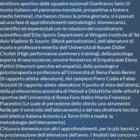
direttore sportivo delle squadre nazionali Gianfranco Saini (Il
nuoto italiano nel panorama mondiale, prospettive a breve e
medio termine), che hanno chiuso la prima giornata, si è passati
ad una fase di approfondimenti metodologici, biomeccanici,
scientifici ed esperenziali con le relazioni del coordinatore
scientifico dell’Elite Sports Department al Wingate Institute di Tel
Aviv Vladimir B. Issurin (Block periodization), dell'allenatore di
nuoto e professore emerito dell'Università di Rouen Didier
Chollet (High performance swimmers training), della psicologa
esperta di neuroscienze, nonché fondatrice di Empaticalab Elena
Pattini (Neuroni specchio ed empatia), dello psicologo e
psicoterapeuta e professore all'Università di Siena Paolo Benini
(Il rapporto atleta-allenatore), dei campioni Piero Codia e Fabio
Scozzoli (Il rapporto atleta-allenatore: Il punto di vista dell’atleta),
della professoressa associata di Metodi e Didattiche delle attività
sportive dell'Università di Roma Foro Italico Maria Francesca
Piacentini (Le scale di percezione dello sforzo: uno strumento
facile per il controllo dell’allenamento) e del neo direttore tecnico
dell'atletica italiana Antonio La Torre (Miti e realtà: la
metodologia dell’allenamento).
Chiusura domenica con altri approfondimenti, per lo più tecnici, e
la proclamazione dell'allenatore dell'anno. I finalisti del concorso -