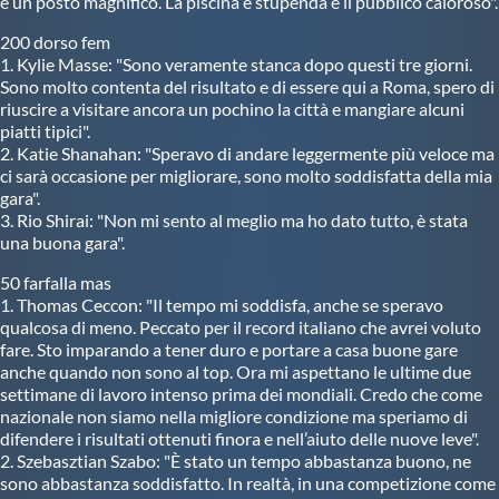
è un posto magnifico. La piscina è stupenda e il pubblico caloroso".
Protezione Civile
200 dorso fem
1. Kylie Masse: "Sono veramente stanca dopo questi tre giorni.
Sono molto contenta del risultato e di essere qui a Roma, spero di
Qualità
riuscire a visitare ancora un pochino la città e mangiare alcuni
piatti tipici".
2. Katie Shanahan: "Speravo di andare leggermente più veloce ma
Sostenibilità
ci sarà occasione per migliorare, sono molto soddisfatta della mia
gara".
3. Rio Shirai: "Non mi sento al meglio ma ho dato tutto, è stata
Privacy
una buona gara".
50 farfalla mas
Cookie Policy
1. Thomas Ceccon: "Il tempo mi soddisfa, anche se speravo
qualcosa di meno. Peccato per il record italiano che avrei voluto
fare. Sto imparando a tener duro e portare a casa buone gare
Archivio News
anche quando non sono al top. Ora mi aspettano le ultime due
settimane di lavoro intenso prima dei mondiali. Credo che come
nazionale non siamo nella migliore condizione ma speriamo di
Flash News
difendere i risultati ottenuti finora e nell’aiuto delle nuove leve".
2. Szebasztian Szabo: "È stato un tempo abbastanza buono, ne
sono abbastanza soddisfatto. In realtà, in una competizione come