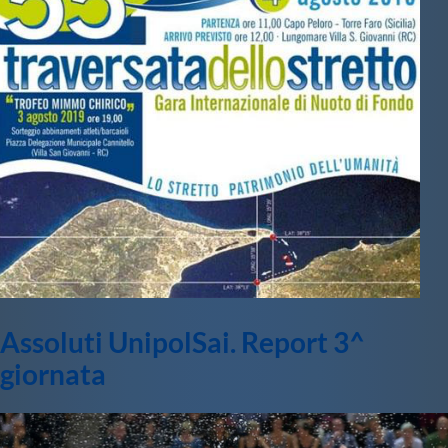
Assoluti UnipolSai. Report 3^
giornata