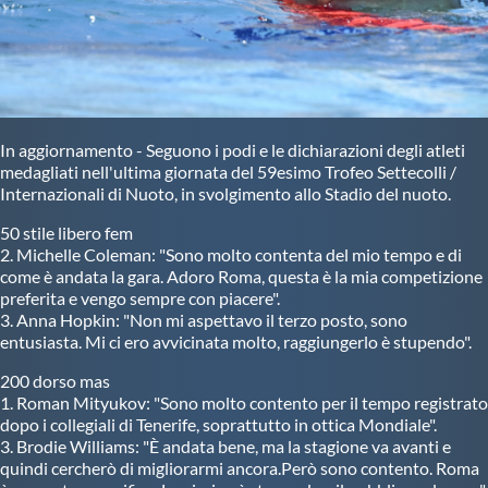
Master
Formazione
In aggiornamento - Seguono i podi e le dichiarazioni degli atleti
medagliati nell'ultima giornata del 59esimo Trofeo Settecolli /
GUG
Internazionali di Nuoto, in svolgimento allo Stadio del nuoto.
50 stile libero fem
Scuole Nuoto
2. Michelle Coleman: "Sono molto contenta del mio tempo e di
come è andata la gara. Adoro Roma, questa è la mia competizione
preferita e vengo sempre con piacere".
Propaganda
3. Anna Hopkin: "Non mi aspettavo il terzo posto, sono
entusiasta. Mi ci ero avvicinata molto, raggiungerlo è stupendo".
Centri Federali
200 dorso mas
1. Roman Mityukov: "Sono molto contento per il tempo registrato
dopo i collegiali di Tenerife, soprattutto in ottica Mondiale".
Area Legislativa
3. Brodie Williams: "È andata bene, ma la stagione va avanti e
quindi cercherò di migliorarmi ancora.Però sono contento. Roma