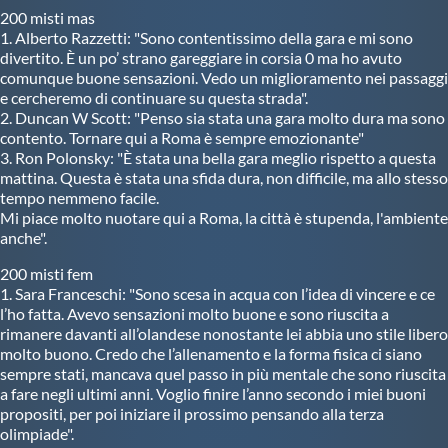
200 misti mas
1. Alberto Razzetti: "Sono contentissimo della gara e mi sono
divertito. È un po’ strano gareggiare in corsia 0 ma ho avuto
comunque buone sensazioni. Vedo un miglioramento nei passaggi
e cercheremo di continuare su questa strada".
2. Duncan W Scott: "Penso sia stata una gara molto dura ma sono
contento. Tornare qui a Roma è sempre emozionante"
3. Ron Polonsky: "È stata una bella gara meglio rispetto a questa
mattina. Questa è stata una sfida dura, non difficile, ma allo stesso
tempo nemmeno facile.
Mi piace molto nuotare qui a Roma, la città è stupenda, l'ambiente
anche".
200 misti fem
1. Sara Franceschi: "Sono scesa in acqua con l’idea di vincere e ce
l’ho fatta. Avevo sensazioni molto buone e sono riuscita a
rimanere davanti all’olandese nonostante lei abbia uno stile libero
molto buono. Credo che l’allenamento e la forma fisica ci siano
sempre stati, mancava quel passo in più mentale che sono riuscita
a fare negli ultimi anni. Voglio finire l’anno secondo i miei buoni
propositi, per poi iniziare il prossimo pensando alla terza
olimpiade".