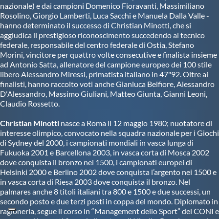
nazionale) e dai campioni Domenico Fioravanti, Massimiliano
Rosolino, Giorgio Lamberti, Luca Sacchi e Manuela Dalla Valle -
hanno determinato il successo di Christian Minotti, che si
aggiudica il prestigioso riconoscimento succedendo al tecnico
federale, responsabile del centro federale di Ostia, Stefano
Morini, vincitore per quattro volte consecutive e finalista insieme
ad Antonio Satta, allenatore del campione europeo dei 100 stile
libero Alessandro Miressi, primatista italiano in 47"92. Oltre ai
finalisti, hanno raccolto voti anche Gianluca Belfiore, Alessandro
D'Alessandro, Massimo Giuliani, Matteo Giunta, Gianni Leoni,
Claudio Rossetto.
Christian Minotti
nasce a Roma il 12 maggio 1980; nuotatore di
interesse olimpico, convocato nella squadra nazionale per i Giochi
di Sydney del 2000, i campionati mondiali in vasca lunga di
Fukuoka 2001 e Barcellona 2003, in vasca corta di Mosca 2002
dove conquista il bronzo nei 1500, i campionati europei di
Helsinki 2000 e Berlino 2002 dove conquista l’argento nei 1500 e
in vasca corta di Riesa 2003 dove conquista il bronzo. Nel
palmares anche 8 titoli italiani tra 800 e 1500 e due successi, un
secondo posto e due terzi posti in coppa del mondo. Diplomato in
ragioneria, segue il corso in “Management dello Sport” del CONI e