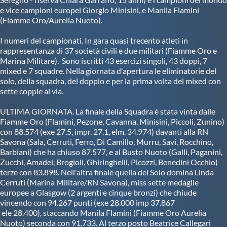
e vice campioni europei Giorgio Minisini, e Manila Flamini
(Fiamme Oro/Aurelia Nuoto).
I numeri del campionati. In gara quasi trecento atleti in
rappresentanza di 37 società civili e due militari (Fiamme Oro e
Marina Militare). Sono iscritti 43 esercizi singoli, 43 doppi, 7
mixed e 7 squadre. Nella giornata d'apertura le eliminatorie del
solo, della squadra, del doppio e per la prima volta del mixed con
sette coppie al via.
ULTIMA GIORNATA. La finale della Squadra è stata vinta dalle
Fiamme Oro (Flamini, Pezone, Cavanna, Minisini, Piccoli, Zunino)
con 88.574 (exe 27.5, impr. 27.1, elm. 34.974) davanti alla RN
Savona (Sala, Cerruti, Ferro, Di Camillo, Murru, Savi, Rocchino,
Barbiani) che ha chiuso 87.577, e al Busto Nuoto (Galli, Paganini,
Zucchi, Amadei, Brogioli, Ghiringhelli, Picozzi, Benedini Occhio)
terze con 83.898. Nell'altra finale quella del Solo domina Linda
Cerruti (Marina Militare/RN Savona), miss sette medaglie
europee a Glasgow (2 argenti e cinque bronzi) che chiude
vincendo con 94.267 punti (exe 28.000 imp
37.867
 ele 
28.400
),
staccando Manila Flamini (Fiamme Oro Aurelia
Nuoto) seconda con 91.733. Al terzo posto Beatrice Callegari