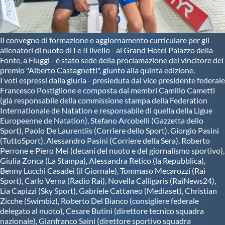
Il convegno di formazione e aggiornamento curriculare per gli
allenatori di nuoto di I e II livello - al Grand Hotel Palazzo della
Fonte, a Fiuggi - è stato sede della proclamazione del vincitore del
premio "Alberto Castagnetti", giunto alla quinta edizione.
I voti espressi dalla giuria - presieduta dal vice presidente federale
Francesco Postiglione e composta dai membri Camillo Cametti
(già responsabile della commissione stampa della Federation
Internationale de Natation e responsabile di quella della Ligue
Europeenne de Natation), Stefano Arcobelli (Gazzetta dello
Sport), Paolo De Laurentiis (Corriere dello Sport), Giorgio Pasini
(TuttoSport), Alessandro Pasini (Corriere della Sera), Roberto
Perrone e Piero Mei (decani del nuoto e del giornalismo sportivo),
Giulia Zonca (La Stampa), Alessandra Retico (la Repubblica),
Benny Lucchi Casadei (il Giornale), Tommaso Mecarozzi (Rai
Sport), Carlo Verna (Radio Rai), Novella Calligaris (RaiNews24),
Lia Capizzi (Sky Sport), Gabriele Cattaneo (Mediaset), Christian
Zicche (Swimbiz), Roberto Del Bianco (consigliere federale
delegato al nuoto), Cesare Butini (direttore tecnico squadra
nazionale), Gianfranco Saini (direttore sportivo squadra