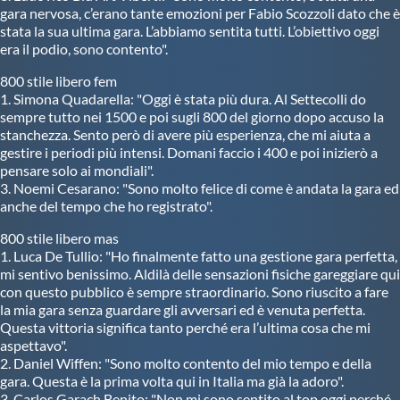
gara nervosa, c’erano tante emozioni per Fabio Scozzoli dato che è
stata la sua ultima gara. L’abbiamo sentita tutti. L’obiettivo oggi
era il podio, sono contento".
800 stile libero fem
1. Simona Quadarella: "Oggi è stata più dura. Al Settecolli do
sempre tutto nei 1500 e poi sugli 800 del giorno dopo accuso la
stanchezza. Sento però di avere più esperienza, che mi aiuta a
gestire i periodi più intensi. Domani faccio i 400 e poi inizierò a
pensare solo ai mondiali".
3. Noemi Cesarano: "Sono molto felice di come è andata la gara ed
anche del tempo che ho registrato".
800 stile libero mas
1. Luca De Tullio: "Ho finalmente fatto una gestione gara perfetta,
mi sentivo benissimo. Aldilà delle sensazioni fisiche gareggiare qui
con questo pubblico è sempre straordinario. Sono riuscito a fare
la mia gara senza guardare gli avversari ed è venuta perfetta.
Questa vittoria significa tanto perché era l’ultima cosa che mi
aspettavo".
2. Daniel Wiffen: "Sono molto contento del mio tempo e della
gara. Questa è la prima volta qui in Italia ma già la adoro".
3. Carlos Garach Benito: "Non mi sono sentito al top oggi perché