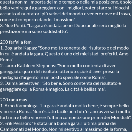
Galleria fotografica
questa non mi importa del mio tempo o della mia posizione, è solo
bello venire qui a gareggiare con i migliori, poter stare sui blocchi
accanto ai nuotatori più veloci del mondo e vedere dove mi trovo,
Videogallery
come mi comporto dando il massimo".
3. Noé Ponti: "La gara è andata bene. Dopo analizzerò meglio la
prestazione ma sono soddisfatto".
Intranet
200 farfalla fem
1. Boglarka Kapas: "Sono molto conenta del risultato e del modo
Webmail
in cui è andata la gara. Questo è uno dei miei stadi preferiti. Amo
Roma".
2. Laura Kathleen Stephens: "Sono molto contenta di aver
gareggiato qua e del risultato ottenuto, cioè di aver preso la
Contatti
medaglia d'argento in un posto speciale come Roma".
3. Dalma Sebestyen: "Sto bene. Sono contenta del risultato e
gareggiare qui a Roma è magico. La città è bellissima".
Mappa del sito
200 rana mas
1. Arno Kamminga: "La gara è andata molto bene, è sempre bello
vincere a Roma. Non è stato facile perché c'erano avversari molto
forti ma è bello vincere l'ultima competizione prima dei Mondiali".
2. Erik Persson: "È stata una buona gara, l'ultima prima dei
Campionati del Mondo. Non mi sentivo al massimo della forma,