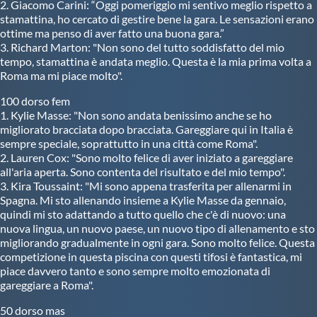
2. Giacomo Carini: “Oggi pomeriggio mi sentivo meglio rispetto a
stamattina, ho cercato di gestire bene la gara. Le sensazioni erano
ottime ma penso di aver fatto una buona gara.”
3. Richard Marton: "Non sono del tutto soddisfatto del mio
tempo, stamattina è andata meglio. Questa è la mia prima volta a
Roma ma mi piace molto".
100 dorso fem
1. Kylie Masse: "Non sono andata benissimo anche se ho
migliorato bracciata dopo bracciata. Gareggiare qui in Italia è
sempre speciale, soprattutto in una città come Roma".
2. Lauren Cox: "Sono molto felice di aver iniziato a gareggiare
all'aria aperta. Sono contenta del risultato e del mio tempo".
3. Kira Toussaint: "Mi sono appena trasferita per allenarmi in
Spagna. Mi sto allenando insieme a Kylie Masse da gennaio,
quindi mi sto adattando a tutto quello che c'è di nuovo: una
nuova lingua, un nuovo paese, un nuovo tipo di allenamento e sto
migliorando gradualmente in ogni gara. Sono molto felice. Questa
competizione in questa piscina con questi tifosi è fantastica, mi
piace davvero tanto e sono sempre molto emozionata di
gareggiare a Roma".
50 dorso mas