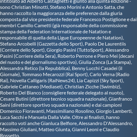
intitolato ad Alberto Castagnetti e giunto alla quinta edizione -
sono Christian Minotti, Stefano Morini e Antonio Satta, che
hanno raccolto la maggioranza delle preferenze dalla giuria
composta dal vice presidente federale Francesco Postiglione e dai
membri Camillo Cametti (già responsabile della commissione
stampa della Federation Internationale de Natation e
responsabile di quella della Ligue Europeenne de Natation),
Stefano Arcobelli (Gazzetta dello Sport), Paolo De Laurentiis
(Corriere dello Sport), Giorgio Pasini (TuttoSport), Alessandro
Pasini (Corriere della Sera), Roberto Perrone e Piero Mei (decani
del nuoto e del giornalismo sportivo), Giulia Zonca (La Stampa),
Alessandra Retico (la Repubblica), Benny Lucchi Casadei (il
Giornale), Tommaso Mecarozzi (Rai Sport), Carlo Verna (Radio
Rai), Novella Calligaris (RaiNews24), Lia Capizzi (Sky Sport),
Gabriele Cattaneo (Mediaset), Christian Zicche (Swimbiz),
Roberto Del Bianco (consigliere federale delegato al nuoto),
Cesare Butini (direttore tecnico squadra nazionale), Gianfranco
Saini (direttore sportivo squadra nazionale) e dai campioni
Domenico Fioravanti, Massimiliano Rosolino, Giorgio Lamberti,
Luca Sacchi e Manuela Dalla Valle. Oltre ai finalisti, hanno
raccolto voti anche Gianluca Belfiore, Alessandro D'Alessandro,
Massimo Giuliani, Matteo Giunta, Gianni Leoni e Claudio
Rossetto.