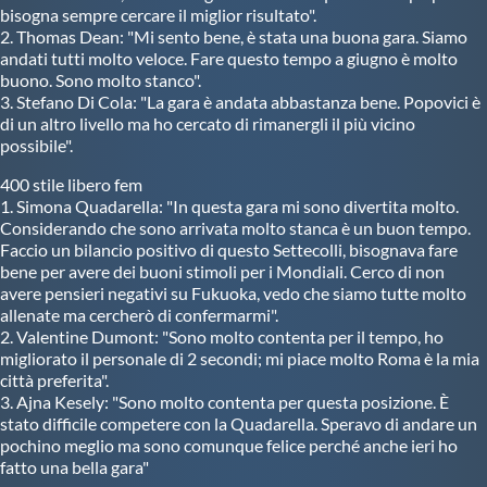
bisogna sempre cercare il miglior risultato".
2. Thomas Dean: "Mi sento bene, è stata una buona gara. Siamo
andati tutti molto veloce. Fare questo tempo a giugno è molto
buono. Sono molto stanco".
3. Stefano Di Cola: "La gara è andata abbastanza bene. Popovici è
di un altro livello ma ho cercato di rimanergli il più vicino
possibile".
400 stile libero fem
1. Simona Quadarella: "In questa gara mi sono divertita molto.
Considerando che sono arrivata molto stanca è un buon tempo.
Faccio un bilancio positivo di questo Settecolli, bisognava fare
bene per avere dei buoni stimoli per i Mondiali. Cerco di non
avere pensieri negativi su Fukuoka, vedo che siamo tutte molto
allenate ma cercherò di confermarmi".
2. Valentine Dumont: "Sono molto contenta per il tempo, ho
migliorato il personale di 2 secondi; mi piace molto Roma è la mia
città preferita".
3. Ajna Kesely: "Sono molto contenta per questa posizione. È
stato difficile competere con la Quadarella. Speravo di andare un
pochino meglio ma sono comunque felice perché anche ieri ho
fatto una bella gara"