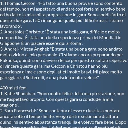
1. Thomas Ceccon: "Ho fatto una buona prova e sono contento
del tempo, non mi aspettavo di andare così forte mi sentivo bene
ed ho fatto la mia solita progressione in gara. Sono soddisfatto di
queste due gare. I 50 rimangono quella più difficile ma ci stiamo
lavorando".
2. Apostolos Christou: "È stata una bella gara, difficile e molto
competitiva. È stata una bella esperienza prima dei Mondiali in
Giappone. È un piacere essere qui a Roma".
3. Andrei-Mircea Anghel: "È stata una buona gara, sono andato
molto vicino al mio personale. Ci stiamo ancora preparando per
Fukuoka, quindi sono davvero felice per questo risultato. Speravo
di vincere questa gara, ma Ceccon e Christou hanno più
esperienza di me e sono degli atleti molto bravi. Mi piace molto
gareggiare al Settecolli, è una piscina molto veloce."
400 misti fem
1. Katie Shanahan: "Sono molto felice della mia prestazione, non
me l'aspettavo proprio. Con questa gara si conclude la mia
stagione".
2. Sara Franceschi: "Sono contenta di essere riuscita a nuotare
ancora sotto il tempo limite. Vengo da tre settimane di altura
quindi mi sentivo abbastanza tranquilla e volevo fare bene. Dopo
le conferme positive degli ultimi anni posso dire di sentirmi più