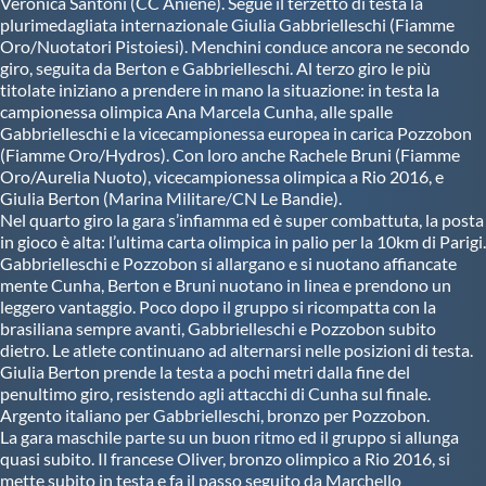
Veronica Santoni (CC Aniene). Segue il terzetto di testa la
plurimedagliata internazionale Giulia Gabbrielleschi (Fiamme
Oro/Nuotatori Pistoiesi). Menchini conduce ancora ne secondo
giro, seguita da Berton e Gabbrielleschi. Al terzo giro le più
titolate iniziano a prendere in mano la situazione: in testa la
campionessa olimpica Ana Marcela Cunha, alle spalle
Gabbrielleschi e la vicecampionessa europea in carica Pozzobon
(Fiamme Oro/Hydros). Con loro anche Rachele Bruni (Fiamme
Oro/Aurelia Nuoto), vicecampionessa olimpica a Rio 2016, e
Giulia Berton (Marina Militare/CN Le Bandie).
Nel quarto giro la gara s’infiamma ed è super combattuta, la posta
in gioco è alta: l’ultima carta olimpica in palio per la 10km di Parigi.
Gabbrielleschi e Pozzobon si allargano e si nuotano affiancate
mente Cunha, Berton e Bruni nuotano in linea e prendono un
leggero vantaggio. Poco dopo il gruppo si ricompatta con la
brasiliana sempre avanti, Gabbrielleschi e Pozzobon subito
dietro. Le atlete continuano ad alternarsi nelle posizioni di testa.
Giulia Berton prende la testa a pochi metri dalla fine del
penultimo giro, resistendo agli attacchi di Cunha sul finale.
Argento italiano per Gabbrielleschi, bronzo per Pozzobon.
La gara maschile parte su un buon ritmo ed il gruppo si allunga
quasi subito. Il francese Oliver, bronzo olimpico a Rio 2016, si
mette subito in testa e fa il passo seguito da Marchello