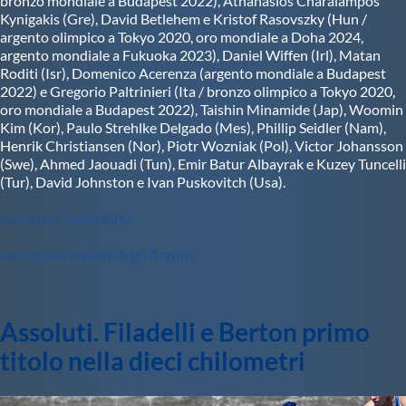
bronzo mondiale a Budapest 2022), Athanasios Charalampos
Kynigakis (Gre), David Betlehem e Kristof Rasovszky (Hun /
argento olimpico a Tokyo 2020, oro mondiale a Doha 2024,
argento mondiale a Fukuoka 2023), Daniel Wiffen (Irl), Matan
Roditi (Isr), Domenico Acerenza (argento mondiale a Budapest
2022) e Gregorio Paltrinieri (Ita / bronzo olimpico a Tokyo 2020,
oro mondiale a Budapest 2022), Taishin Minamide (Jap), Woomin
Kim (Kor), Paulo Strehlke Delgado (Mes), Phillip Seidler (Nam),
Henrik Christiansen (Nor), Piotr Wozniak (Pol), Victor Johansson
(Swe), Ahmed Jaouadi (Tun), Emir Batur Albayrak e Kuzey Tuncelli
(Tur), David Johnston e Ivan Puskovitch (Usa).
consulta il calendario
consulta le schede degli Azzurri
Assoluti. Filadelli e Berton primo
titolo nella dieci chilometri