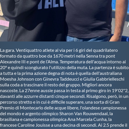
La gara. Ventiquattro atlete al via per i 6 giri del quadrilatero
formato da quattro boe da 1670 metri nella Senna tra pont
Alexandre III e pont de l’Alma. Temperatura dell'acqua intorno ai
20° e quindi scongiurato l'utilizzo della muta. La partenza è subito
a tutta e la prima azione degna di nota è quella dell'australiana
Moesha Johnson con Ginevra Taddeucci e Giulia Gabbrielleschi
sulla coda a trascinare il resto del gruppo. Migliori ancora
nascoste. La 27enne aussie passa in testa al primo giro in 19'02"2,
davanti alle azzurre distanti cinque secondi. Risalgono, però, in un
percorso stretto e in cui è difficile superare, una sorta di Gran
Premio di Montecarlo delle acque libere, l'olandese campionessa
del mondo e argento olimpico Sharon Van Rouwendaal, la
brasiliana e campionessa olimpica Ana Marcela Cunha, la
francese Caroline Jouisse a una decina di secondi. Ai 2.5 prende il