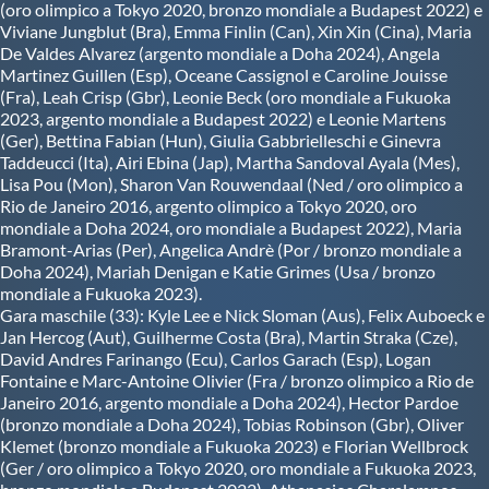
(oro olimpico a Tokyo 2020, bronzo mondiale a Budapest 2022) e
Viviane Jungblut (Bra), Emma Finlin (Can), Xin Xin (Cina), Maria
De Valdes Alvarez (argento mondiale a Doha 2024), Angela
Martinez Guillen (Esp), Oceane Cassignol e Caroline Jouisse
(Fra), Leah Crisp (Gbr), Leonie Beck (oro mondiale a Fukuoka
2023, argento mondiale a Budapest 2022) e Leonie Martens
(Ger), Bettina Fabian (Hun), Giulia Gabbrielleschi e Ginevra
Taddeucci (Ita), Airi Ebina (Jap), Martha Sandoval Ayala (Mes),
Lisa Pou (Mon), Sharon Van Rouwendaal (Ned / oro olimpico a
Rio de Janeiro 2016, argento olimpico a Tokyo 2020, oro
mondiale a Doha 2024, oro mondiale a Budapest 2022), Maria
Bramont-Arias (Per), Angelica Andrè (Por / bronzo mondiale a
Doha 2024), Mariah Denigan e Katie Grimes (Usa / bronzo
mondiale a Fukuoka 2023).
Gara maschile (33): Kyle Lee e Nick Sloman (Aus), Felix Auboeck e
Jan Hercog (Aut), Guilherme Costa (Bra), Martin Straka (Cze),
David Andres Farinango (Ecu), Carlos Garach (Esp), Logan
Fontaine e Marc-Antoine Olivier (Fra / bronzo olimpico a Rio de
Janeiro 2016, argento mondiale a Doha 2024), Hector Pardoe
(bronzo mondiale a Doha 2024), Tobias Robinson (Gbr), Oliver
Klemet (bronzo mondiale a Fukuoka 2023) e Florian Wellbrock
(Ger / oro olimpico a Tokyo 2020, oro mondiale a Fukuoka 2023,