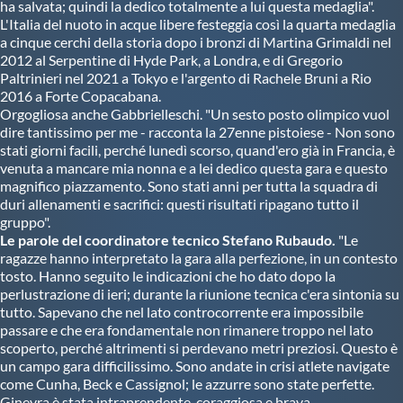
ha salvata; quindi la dedico totalmente a lui questa medaglia".
L'Italia del nuoto in acque libere festeggia così la quarta medaglia
a cinque cerchi della storia dopo i bronzi di Martina Grimaldi nel
2012 al Serpentine di Hyde Park, a Londra, e di Gregorio
Paltrinieri nel 2021 a Tokyo e l'argento di Rachele Bruni a Rio
2016 a Forte Copacabana.
Orgogliosa anche Gabbrielleschi. "Un sesto posto olimpico vuol
dire tantissimo per me - racconta la 27enne pistoiese - Non sono
stati giorni facili, perché lunedì scorso, quand'ero già in Francia, è
venuta a mancare mia nonna e a lei dedico questa gara e questo
magnifico piazzamento. Sono stati anni per tutta la squadra di
duri allenamenti e sacrifici: questi risultati ripagano tutto il
gruppo".
Le parole del coordinatore tecnico Stefano Rubaudo.
"Le
ragazze hanno interpretato la gara alla perfezione, in un contesto
tosto. Hanno seguito le indicazioni che ho dato dopo la
perlustrazione di ieri; durante la riunione tecnica c'era sintonia su
tutto. Sapevano che nel lato controcorrente era impossibile
passare e che era fondamentale non rimanere troppo nel lato
scoperto, perché altrimenti si perdevano metri preziosi. Questo è
un campo gara difficilissimo. Sono andate in crisi atlete navigate
come Cunha, Beck e Cassignol; le azzurre sono state perfette.
Ginevra è stata intraprendente, coraggiosa e brava.