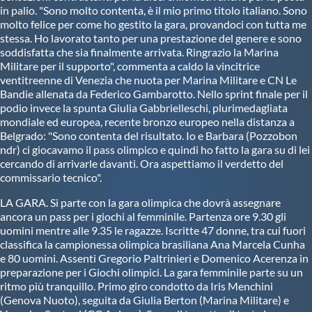
in palio. "Sono molto contenta, è il mio primo titolo italiano. Sono
molto felice per come ho gestito la gara, provandoci con tutta me
stessa. Ho lavorato tanto per una prestazione del genere e sono
soddisfatta che sia finalmente arrivata. Ringrazio la Marina
Militare per il supporto", commenta a caldo la vincitrice
ventitreenne di Venezia che nuota per Marina Militare e CN Le
Bandie allenata da Federico Gambarotto. Nello sprint finale per il
podio invece la spunta Giulia Gabbrielleschi, plurimedagliata
mondiale ed europea, recente bronzo europeo nella distanza a
Belgrado: "Sono contenta del risultato. Io e Barbara (Pozzobon
ndr) ci giocavamo il pass olimpico e quindi ho fatto la gara su di lei
cercando di arrivarle davanti. Ora aspettiamo il verdetto del
commissario tecnico".
LA GARA. Si parte con la gara olimpica che dovrà assegnare
ancora un pass per i giochi al femminile. Partenza ore 9.30 gli
uomini mentre alle 9.35 le ragazze. Iscritte 47 donne, tra cui fuori
classifica la campionessa olimpica brasiliana Ana Marcela Cunha
e 80 uomini. Assenti Gregorio Paltrinieri e Domenico Acerenza in
preparazione per i Giochi olimpici. La gara femminile parte su un
ritmo più tranquillo. Primo giro condotto da Iris Menchini
(Genova Nuoto), seguita da Giulia Berton (Marina Militare) e