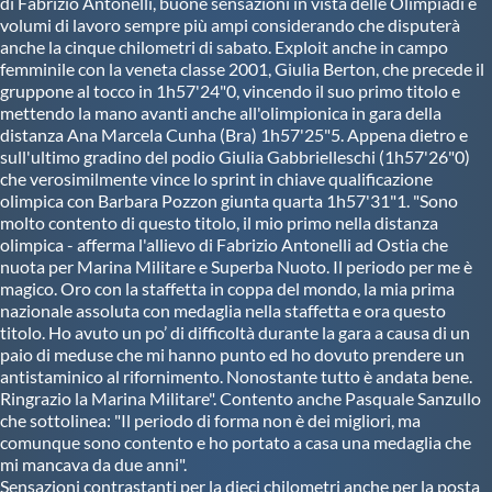
di Fabrizio Antonelli, buone sensazioni in vista delle Olimpiadi e
volumi di lavoro sempre più ampi considerando che disputerà
anche la cinque chilometri di sabato. Exploit anche in campo
femminile con la veneta classe 2001, Giulia Berton, che precede il
gruppone al tocco in 1h57'24"0, vincendo il suo primo titolo e
mettendo la mano avanti anche all'olimpionica in gara della
distanza Ana Marcela Cunha (Bra) 1h57'25"5. Appena dietro e
sull'ultimo gradino del podio Giulia Gabbrielleschi (1h57'26"0)
che verosimilmente vince lo sprint in chiave qualificazione
olimpica con Barbara Pozzon giunta quarta 1h57'31"1. "Sono
molto contento di questo titolo, il mio primo nella distanza
olimpica - afferma l'allievo di Fabrizio Antonelli ad Ostia che
nuota per Marina Militare e Superba Nuoto. Il periodo per me è
magico. Oro con la staffetta in coppa del mondo, la mia prima
nazionale assoluta con medaglia nella staffetta e ora questo
titolo. Ho avuto un po’ di difficoltà durante la gara a causa di un
paio di meduse che mi hanno punto ed ho dovuto prendere un
antistaminico al rifornimento. Nonostante tutto è andata bene.
Ringrazio la Marina Militare". Contento anche Pasquale Sanzullo
che sottolinea: "Il periodo di forma non è dei migliori, ma
comunque sono contento e ho portato a casa una medaglia che
mi mancava da due anni".
Sensazioni contrastanti per la dieci chilometri anche per la posta