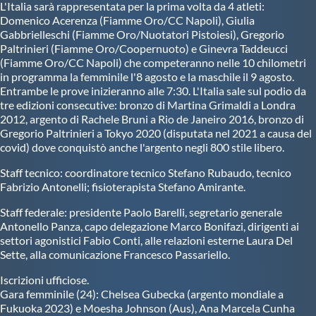
L'Italia sarà rappresentata per la prima volta da 4 atleti:
Domenico Acerenza (Fiamme Oro/CC Napoli), Giulia
Gabbrielleschi (Fiamme Oro/Nuotatori Pistoiesi), Gregorio
Paltrinieri (Fiamme Oro/Coopernuoto) e Ginevra Taddeucci
(Fiamme Oro/CC Napoli) che competeranno nelle 10 chilometri
in programma la femminile l'8 agosto e la maschile il 9 agosto.
Entrambe le prove inizieranno alle 7:30. L'Italia sale sul podio da
tre edizioni consecutive: bronzo di Martina Grimaldi a Londra
2012, argento di Rachele Bruni a Rio de Janeiro 2016, bronzo di
Gregorio Paltrinieri a Tokyo 2020 (disputata nel 2021 a causa del
covid) dove conquistò anche l'argento negli 800 stile libero.
Staff tecnico: coordinatore tecnico Stefano Rubaudo, tecnico
Fabrizio Antonelli; fisioterapista Stefano Amirante.
Staff federale: presidente Paolo Barelli, segretario generale
Antonello Panza, capo delegazione Marco Bonifazi, dirigenti ai
settori agonistici Fabio Conti, alle relazioni esterne Laura Del
Sette, alla comunicazione Francesco Passariello.
Iscrizioni ufficiose.
Gara femminile (24): Chelsea Gubecka (argento mondiale a
Fukuoka 2023) e Moesha Johnson (Aus), Ana Marcela Cunha