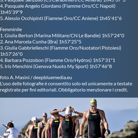
4. Pasquale Angelo Giordano (Fiamme Oro/CC Napoli)
1h45'39"9
5. Alessio Occhipinti (Fiamme Oro/CC Aniene) 1h45'41"6
Femminile
1. Giulia Berton (Marina Militare/CN Le Bandie) 1h57'24"0
2. Ana Marcela Cunha (Bra) 1h57'25"5
3. Giulia Gabbrielleschi (Fiamme Oro/Nuotatori Pistoiesi)
1h57'26"0
4. Barbara Pozzobon (Fiamme Oro/Hydros) 1h57'31"1
5. Iris Menchini (Genova Nuoto My Sport) 1h57'46"8
foto A. Masini / deepbluemedia.eu
L'uso delle fotografie è consentito solo ed unicamente a testate
registrate per fini editoriali. Obbligatorio menzionare i credit.