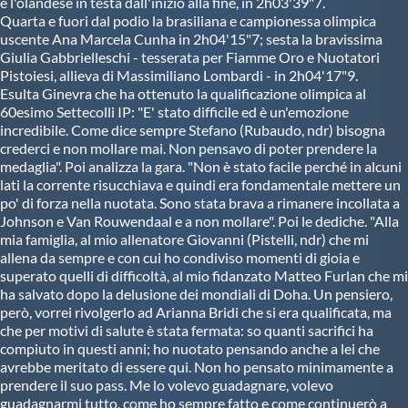
e l'olandese in testa dall'inizio alla fine, in 2h03'39"7.
Protezione Civile
Quarta e fuori dal podio la brasiliana e campionessa olimpica
uscente Ana Marcela Cunha in 2h04'15"7; sesta la bravissima
Giulia Gabbrielleschi - tesserata per Fiamme Oro e Nuotatori
Qualità
Pistoiesi, allieva di Massimiliano Lombardi - in 2h04'17"9.
Esulta Ginevra che ha ottenuto la qualificazione olimpica al
60esimo Settecolli IP: "E' stato difficile ed è un'emozione
Sostenibilità
incredibile. Come dice sempre Stefano (Rubaudo, ndr) bisogna
crederci e non mollare mai. Non pensavo di poter prendere la
medaglia". Poi analizza la gara. "Non è stato facile perché in alcuni
Privacy
lati la corrente risucchiava e quindi era fondamentale mettere un
po' di forza nella nuotata. Sono stata brava a rimanere incollata a
Johnson e Van Rouwendaal e a non mollare". Poi le dediche. "Alla
Cookie Policy
mia famiglia, al mio allenatore Giovanni (Pistelli, ndr) che mi
allena da sempre e con cui ho condiviso momenti di gioia e
superato quelli di difficoltà, al mio fidanzato Matteo Furlan che mi
ha salvato dopo la delusione dei mondiali di Doha. Un pensiero,
Archivio News
però, vorrei rivolgerlo ad Arianna Bridi che si era qualificata, ma
che per motivi di salute è stata fermata: so quanti sacrifici ha
compiuto in questi anni; ho nuotato pensando anche a lei che
Flash News
avrebbe meritato di essere qui. Non ho pensato minimamente a
prendere il suo pass. Me lo volevo guadagnare, volevo
guadagnarmi tutto, come ho sempre fatto e come continuerò a