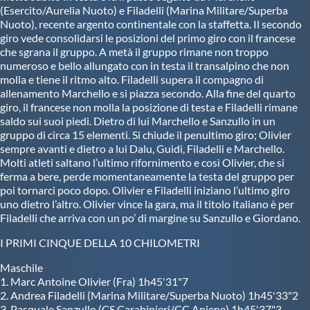
(Esercito/Aurelia Nuoto) e Filadelli (Marina Militare/Superba
Nuoto), recente argento continentale con la staffetta. Il secondo
giro vede consolidarsi le posizioni del primo giro con il francese
che sgrana il gruppo. A metà il gruppo rimane non troppo
numeroso e bello allungato con in testa il transalpino che non
molla e tiene il ritmo alto. Filadelli supera il compagno di
allenamento Marchello e si piazza secondo. Alla fine del quarto
giro, il francese non molla la posizione di testa e Filadelli rimane
saldo sui suoi piedi. Dietro di lui Marchello e Sanzullo in un
gruppo di circa 15 elementi. Si chiude il penultimo giro; Olivier
sempre avanti e dietro a lui Dalu, Guidi, Filadelli e Marchello.
Molti atleti saltano l’ultimo rifornimento e così Olivier, che si
ferma a bere, perde momentaneamente la testa del gruppo per
poi tornarci poco dopo. Olivier e Filadelli iniziano l’ultimo giro
uno dietro l’altro. Olivier vince la gara, ma il titolo italiano è per
Filadelli che arriva con un po’ di margine su Sanzullo e Giordano.
I PRIMI CINQUE DELLA 10 CHILOMETRI
Maschile
1. Marc Antoine Olivier (Fra) 1h45'31"7
2. Andrea Filadelli (Marina Militare/Superba Nuoto) 1h45'33"2
3. Pasquale Sanzullo (CS Carabinieri/CC Aniene) 1h45'37"3