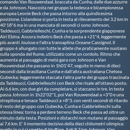
comando Van Rouwendaal, braccata da Cunha, dalle due azzurre
e da Johnson. Nascosta nel gruppo la tedesca e bicampionessa
europea Leonie Beck che passa intorno alla quindicesima
posizione. L'olandese si porta in testa al rilevamento dei 3.2 km in
40'18"6 ma in una manciata di secondi ci sono Johnson,
Taddeucci, Gabbrielleschi, Cunha e la sorprendente giapponese
Airi Ebina. Ancora indietro Beck che passa a +21"4, leggermente
più avanti Jouisse e l'altra transaplina Oceane Cassignol. Il
gruppo è allungato con tutte le atlete che praticamente nuotano
sulla sponda del fiume, utilizzato come un cordolo. Ritmo che
aumenta al passaggio di metà gara con Johnson e Van
Rouwendaal che passano in 1h01'47, seguite in meno di dieci
secondi dalla brasiliana Cunha e dall'altra australiana Chelsea
Gubecka; leggermente staccata l'altra parte del gruppo trascinata
da Taddeucci, Gabbrielleschi con Beck che risale all'ottavo posto.
Ai 6.6 km, con due giri da completare, si staccano in tre. In testa
passa Johnson in 1h22'02"1, poi Van Rouwendaal a +3"0 e una
strepitosa e tenace Taddeucci a +8"3. con venti secondi di ritardo
il resto del gruppo con Gubecka, Cunha e Gabbrielleschi sulla
stessa linea; torna a perdere terreno Beck che passa ad oltre un
minuto dalla testa. Posizioni e distacchi non mutano al passaggio
ai 7.6 km. E' il momento decisivo della dieci chilometri olimpica:
quello in cui si smette di bluffare. Agli 8.3 km Johnson, Van