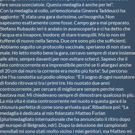
Galleria fotografica
fare senza scorciatoie. Questa medaglia è anche per lei".
Con la medaglia al collo, un'emozionata Ginevra Taddeucci ha
aggiunto: "È stata una gara durissima, un'incognita. Non
Videogallery
sapevamo esattamente come fosse. Campo gara mai preparato.
Stefano Rubaudo ieri è andato in avanscoperta e ci ha detto che
l'acqua era insapore, inodore; di stare tranquilli. Ma io non mi
Intranet
tufferei di nuovo nella Senna. Due ore sono più che sufficienti.
Abbiamo seguito un protocollo vaccinale, speriamo di non stare
male. Ho letto molto bene la gara, cercavo sempre di stare insieme
Webmail
alle altre, sempre davanti per non evitare scherzi. Sapevo che il
lato controcorrente era imprendibile perché se ti allargavi anche
di 20 cm dal muro la corrente era molto più forte". Sul percorso
Contatti
che l'ha condotta sul podio olimpico: "È il sogno di ogni nuotatore
di fondo ritrovarsi tra i primi tre. Ho nuotato due anni
controcorrente, per cercare di migliorare sempre perché non
Mappa del sito
bastava mai. Mi chiedevano sempre di dimostrare qualcosa in più.
La mia vita è stata controcorrente nel nuoto e questa gara è la
chiusura perfetta di come sono arrivata qua". Ribadisce poi: "La
medaglia è dedicata al mio fidanzato Matteo Furlan
(plurimedagliato internazionale che ha annunciato il ritiro dopo
gli europei di Belgrado, ndr). Dopo la delusione dei campionati
mondiali mi sono stati molto vicino i miei genitori, ma Matteo mi