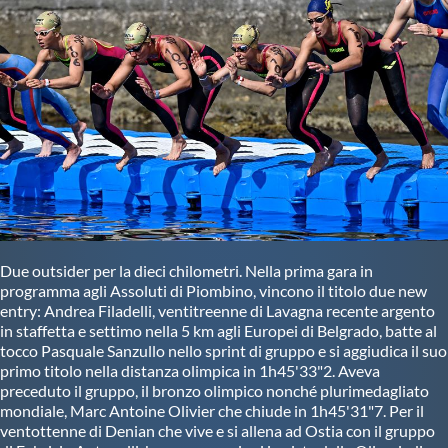
Due outsider per la dieci chilometri. Nella prima gara in
programma agli Assoluti di Piombino, vincono il titolo due new
entry: Andrea Filadelli, ventitreenne di Lavagna recente argento
in staffetta e settimo nella 5 km agli Europei di Belgrado, batte al
tocco Pasquale Sanzullo nello sprint di gruppo e si aggiudica il suo
primo titolo nella distanza olimpica in 1h45'33"2. Aveva
preceduto il gruppo, il bronzo olimpico nonché plurimedagliato
mondiale, Marc Antoine Olivier che chiude in 1h45'31"7. Per il
ventottenne di Denian che vive e si allena ad Ostia con il gruppo