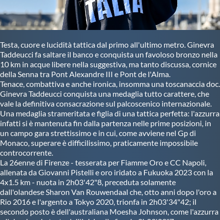
Master
Testa, cuore e lucidità tattica dal primo all'ultimo metro. Ginevra
Formazione
Taddeucci fa saltare il banco e conquista un favoloso bronzo nella
10 km in acque libere nella suggestiva, ma tanto discussa, cornice
della Senna tra Pont Alexandre III e Pont de l'Alma.
GUG
Tenace, combattiva e anche ironica, insomma una toscanaccia doc.
Ginevra Taddeucci conquista una medaglia tutto carattere, che
vale la definitiva consacrazione sul palcoscenico internazionale.
Scuole Nuoto
Una medaglia strameritata e figlia di una tattica perfetta: l'azzurra
infatti si è mantenuta fin dalla partenza nelle prime posizioni, in
un campo gara strettissimo e in cui, come avviene nel Gp di
Propaganda
Monaco, superare è difficilissimo, praticamente impossibile
controcorrente.
La 26enne di Firenze - tesserata per Fiamme Oro e CC Napoli,
Centri Federali
allenata da Giovanni Pistelli e oro iridato a Fukuoka 2023 con la
4x1.5 km - nuota in 2h03'42"8, preceduta solamente
dall'olandese Sharon Van Rouwendaal che, otto anni dopo l'oro a
Area Legislativa
Rio 2016 e l'argento a Tokyo 2020, trionfa in 2h03'34"42; il
secondo posto è dell'australiana Moesha Johnson, come l'azzurra