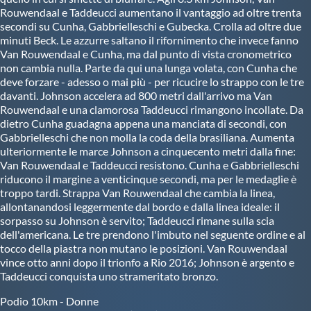
Rouwendaal e Taddeucci aumentano il vantaggio ad oltre trenta
secondi su Cunha, Gabbrielleschi e Gubecka. Crolla ad oltre due
minuti Beck. Le azzurre saltano il rifornimento che invece fanno
Van Rouwendaal e Cunha, ma dal punto di vista cronometrico
non cambia nulla. Parte da qui una lunga volata, con Cunha che
deve forzare - adesso o mai più - per ricucire lo strappo con le tre
davanti. Johnson accelera ad 800 metri dall'arrivo ma Van
Rouwendaal e una clamorosa Taddeucci rimangono incollate. Da
dietro Cunha guadagna appena una manciata di secondi, con
Gabbrielleschi che non molla la coda della brasiliana. Aumenta
ulteriormente le marce Johnson a cinquecento metri dalla fine:
Van Rouwendaal e Taddeucci resistono. Cunha e Gabbrielleschi
riducono il margine a venticinque secondi, ma per le medaglie è
troppo tardi. Strappa Van Rouwendaal che cambia la linea,
allontanandosi leggermente dal bordo e dalla linea ideale: il
sorpasso su Johnson è servito; Taddeucci rimane sulla scia
dell'americana. Le tre prendono l'imbuto nel seguente ordine e al
tocco della piastra non mutano le posizioni. Van Rouwendaal
vince otto anni dopo il trionfo a Rio 2016; Johnson è argento e
Taddeucci conquista uno strameritato bronzo.
Podio 10km - Donne