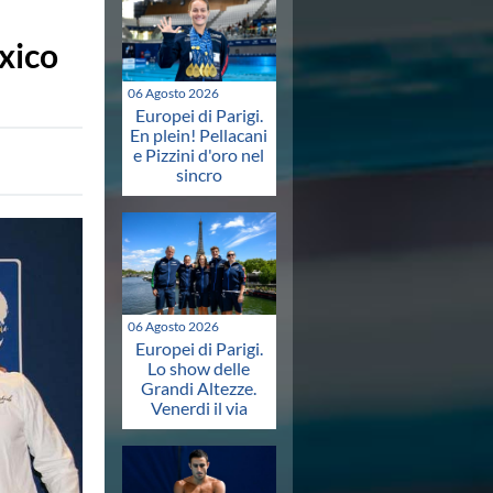
exico
06 Agosto 2026
Europei di Parigi.
En plein! Pellacani
e Pizzini d'oro nel
sincro
06 Agosto 2026
Europei di Parigi.
Lo show delle
Grandi Altezze.
Venerdi il via