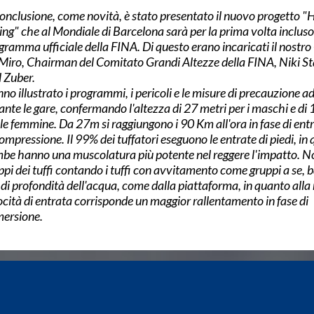
conclusione, come novità, è stato presentato il nuovo progetto "
ing" che al Mondiale di Barcelona sarà per la prima volta incluso
gramma ufficiale della FINA. Di questo erano incaricati il nostro
Miro, Chairman del Comitato Grandi Altezze della FINA, Niki St
l Zuber.
no illustrato i programmi, i pericoli e le misure di precauzione a
ante le gare, confermando l'altezza di 27 metri per i maschi e di 
 le femmine. Da 27m si raggiungono i 90 Km all'ora in fase di ent
compressione. Il 99% dei tuffatori eseguono le entrate di piedi, in 
be hanno una muscolatura più potente nel reggere l'impatto. N
ppi dei tuffi contando i tuffi con avvitamento come gruppi a se,
di profondità dell'acqua, come dalla piattaforma, in quanto alla
ocità di entrata corrisponde un maggior rallentamento in fase di
ersione.