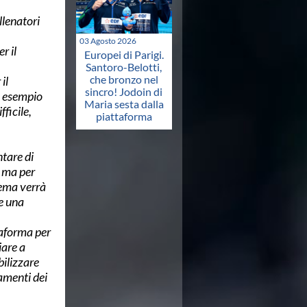
llenatori
03 Agosto 2026
r il
Europei di Parigi.
Santoro-Belotti,
che bronzo nel
il
sincro! Jodoin di
n esempio
Maria sesta dalla
ficile,
piattaforma
ntare di
o, ma per
tema verrà
e una
taforma per
iare a
bilizzare
namenti dei