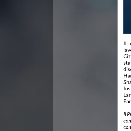
Campionato A2 Maschile
Campionato A2 Femminile
Campionato B Maschile
Storico Campionati 2003-2017
Finali Giovanili
Trofei delle Regioni
CoMeN Cup
Il 
News
lav
Flash News
Cit
Waterpolo Channel
sta
Tuffi
dis
Eventi
Han
Norme e documenti
Sha
Risultati e Classifiche
Ins
Azzurri
Lar
News
Far
Flash News
Artistico
Il 
Eventi
con
Norme e documenti
con
Risultati e Classifiche