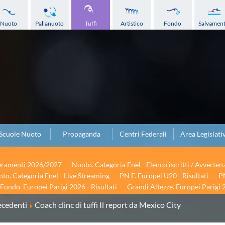
Nuoto
Pallanuoto
Tuffi
Artistico
Fondo
Salvamen
Scuole Nuoto
Propaganda
Centri Federali
Area Legislati
seramenti 2026/2027
Nuoto. Categoria Enel - Elenco iscritti / Avverten
to. Categoria Enel - Live Streaming
PN F. Europei U20 - Risultati
PN
Fondo. Europei Parigi 2026 - Risultati
Grandi Altezze. Europei Parigi 2
ecedenti
Coach clinc di tuffi Il report da Mexico City