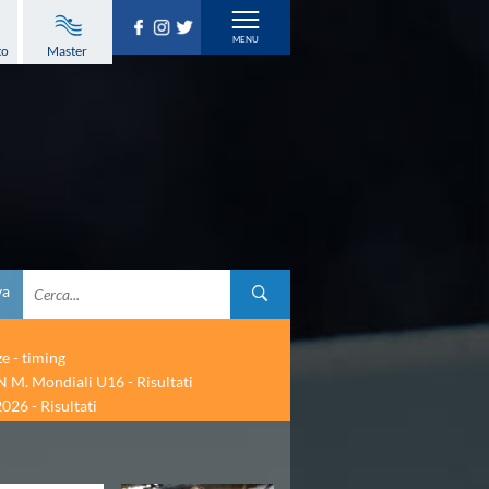
to
Master
va
ze - timing
 M. Mondiali U16 - Risultati
026 - Risultati