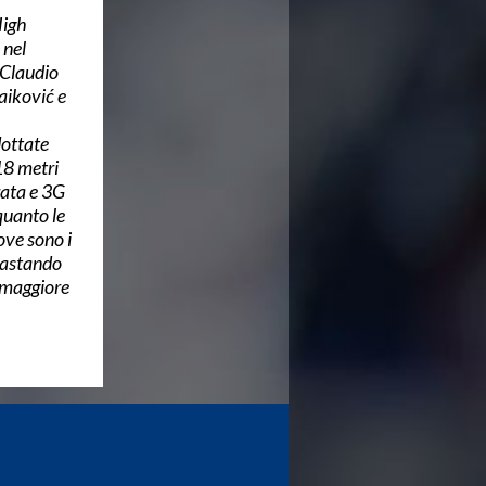
High
 nel
 Claudio
aiković e
dottate
18 metri
rata e 3G
quanto le
ove sono i
 bastando
 maggiore