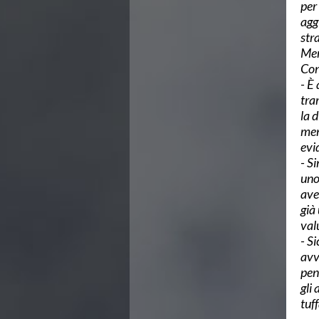
per 
Azzurri
agg
News
str
Flash News
Men
Fondo
Con
Eventi
- È 
Grand Prix
tra
Norme e documenti
la 
Risultati e Classifiche
men
Primati
evid
Azzurri
- S
News
uno 
Flash News
ave
Salvamento
già
Eventi
val
Norme e documenti
- S
Risultati e Classifiche
avv
Albi d'oro - Primati
pen
News
gli
Flash News
tuff
Master