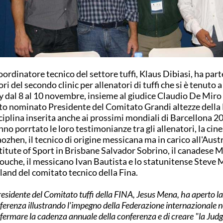
coordinatore tecnico del settore tuffi, Klaus Dibiasi, ha part
ori del secondo clinic per allenatori di tuffi che si è tenuto
y dal 8 al 10 novembre, insieme al giudice Claudio De Miro
to nominato Presidente del Comitato Grandi altezze della 
ciplina inserita anche ai prossimi mondiali di Barcellona 2
no porrtato le loro testimonianze tra gli allenatori, la ci
ozhen, il tecnico di origine messicana ma in carico all'Aust
titute of Sport in Brisbane Salvador Sobrino, il canadese M
ouche, il messicano Ivan Bautista e lo statunitense Steve 
land del comitato tecnico della Fina.
Presidente del Comitato tuffi della FINA, Jesus Mena, ha aperto la
ferenza illustrando l'impegno della Federazione internazionale n
fermare la cadenza annuale della conferenza e di creare "la Jud