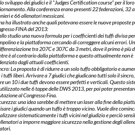
lo sviluppo dei giudici e il "Judges Certification course" per il loro
iornamento. Alla conferenza erano presenti 22 federazioni, 32 a
anieri e 66 allenatori messicani.
a ha illustrato anche quali potevano essere le nuove proposte pe
gresso FINA del 2013:
allo studio una nuova formula per i coefficienti dei tuffi divisa per 
mpolino e la piattaforma cercando di correggere alcuni errori. U
differenziazione tra 207C e 307C da 3 metri, dove il primo è più dif
tre è al contrario dalla piattaforma e questo attualmente non è
enziato dagli attuali coefficienti.
incro: La proposta è di ridurre a un solo tuffo obbligatorio e aume
i tuffi liberi. Arrivare a 7 giudici che giudicano tutti solo il sincr
re un 10 i due tuffi devono essere perfetti e verticali. Questo sis
 utilizzato nelle 6 tappe delle DWS 2013, per poi poter presentar
utazione al Congresso Fina.
icurezza: una idea sarebbe di mettere un laser alla fine della piat
isare i giudici quando un tuffo è troppo vicino. Vuole dire cominc
alizzare sistematicamente i tuffi vicini nel giudizio e perciò sensi
 allenatori a imporre maggiore sicurezza nella gestione degli alle
atori.