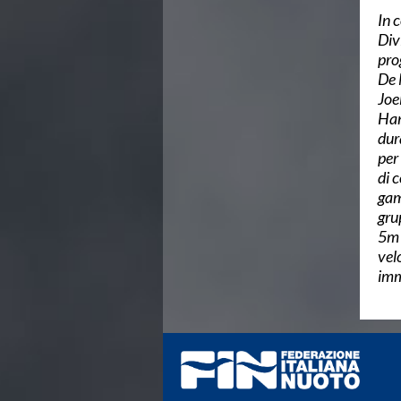
Campionati Italiani
In 
Circuito Supermaster
Div
Calendario Nazionale Fondo
pro
Norme e documenti
De 
Risultati e Classifiche
Joe
Primati
Han
Graduatorie
dur
Analisi e Approfondimenti
per
News
di 
Flash News
gam
Formazione
gru
SIT
5m 
Sezione Salvamento
vel
GUG
imm
Composizione
Norme e documenti
Formazione
Sedi Regionali e Provinciali
Designazioni Arbitrali
Scuole Nuoto