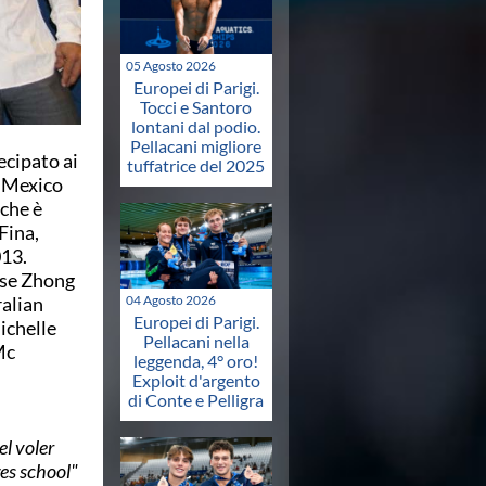
05 Agosto 2026
Europei di Parigi.
Tocci e Santoro
lontani dal podio.
Pellacani migliore
ecipato ai
tuffatrice del 2025
 a Mexico
 che è
Fina,
013.
nese Zhong
ralian
04 Agosto 2026
Europei di Parigi.
ichelle
Pellacani nella
Mc
leggenda, 4° oro!
Exploit d'argento
di Conte e Pelligra
el voler
ges school"