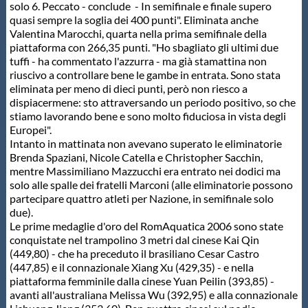
Galleria fotografica
solo 6. Peccato - conclude - In semifinale e finale supero
quasi sempre la soglia dei 400 punti". Eliminata anche
Valentina Marocchi, quarta nella prima semifinale della
Videogallery
piattaforma con 266,35 punti. "Ho sbagliato gli ultimi due
tuffi - ha commentato l'azzurra - ma già stamattina non
riuscivo a controllare bene le gambe in entrata. Sono stata
Intranet
eliminata per meno di dieci punti, però non riesco a
dispiacermene: sto attraversando un periodo positivo, so che
stiamo lavorando bene e sono molto fiduciosa in vista degli
Webmail
Europei".
Intanto in mattinata non avevano superato le eliminatorie
Brenda Spaziani, Nicole Catella e Christopher Sacchin,
Contatti
mentre Massimiliano Mazzucchi era entrato nei dodici ma
solo alle spalle dei fratelli Marconi (alle eliminatorie possono
partecipare quattro atleti per Nazione, in semifinale solo
Mappa del sito
due).
Le prime medaglie d'oro del RomAquatica 2006 sono state
conquistate nel trampolino 3 metri dal cinese Kai Qin
(449,80) - che ha preceduto il brasiliano Cesar Castro
(447,85) e il connazionale Xiang Xu (429,35) - e nella
piattaforma femminile dalla cinese Yuan Peilin (393,85) -
avanti all'australiana Melissa Wu (392,95) e alla connazionale