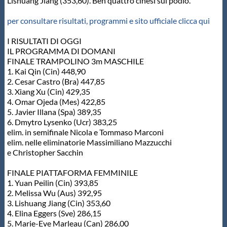
Lishuang Jiang (353,60). Ben quattro cinesi sul podio.
per consultare risultati, programmi e sito ufficiale clicca qui
I RISULTATI DI OGGI
IL PROGRAMMA DI DOMANI
FINALE TRAMPOLINO 3m MASCHILE
1. Kai Qin (Cin) 448,90
2. Cesar Castro (Bra) 447,85
3. Xiang Xu (Cin) 429,35
4. Omar Ojeda (Mes) 422,85
5. Javier Illana (Spa) 389,35
6. Dmytro Lysenko (Ucr) 383,25
elim. in semifinale Nicola e Tommaso Marconi
elim. nelle eliminatorie Massimiliano Mazzucchi
e Christopher Sacchin
FINALE PIATTAFORMA FEMMINILE
1. Yuan Peilin (Cin) 393,85
2. Melissa Wu (Aus) 392,95
3. Lishuang Jiang (Cin) 353,60
4. Elina Eggers (Sve) 286,15
5. Marie-Eve Marleau (Can) 286,00