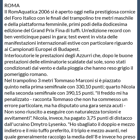
ROMA
Protezione Civile
Il RomAquatica 2006 si è aperto oggi nella prestigiosa cornice
del Foro Italico con le finali del trampolino tre metri maschile
e della piattaforma femminile, primi podi della dodicesima
Qualità
edizione del Grand Prix Fina di tuffi. Un'edizione record con
ben venticinque paesi in gara; test event in vista delle
manifestazioni internazionali estive con particolare riguardo
Sostenibilità
ai Campionati Europei di Budapest.
Interlocutorie le prestazioni degli Azzurri che, dopo le buone
prestazioni delle eliminatorie scaldate dal sole, sono stati
Privacy
condizionati dal vento e dalla pioggia che hanno reso grigio il
pomeriggio romano.
Nel trampolino 3 metri Tommaso Marconi si è piazzato
Cookie Policy
quinto nella prima semifinale con 330,10 punti; quarto Nicola
nella seconda semifinale con 390,15 punti. "Il freddo mi ha
penalizzato - racconta Tommaso che non ha commesso un
Archivio News
errore particolare, ma ha disputato una gara senza acuti -
Non sono riuscito a eseguire con naturalezza torsioni e
avvitamenti". Nicola, invece, ha pagato 3,75 punti di distacco
Flash News
dall'ucraino Dmytro Lysenko. "Ho sbagliato il doppio e mezzo
indietro e il mio tuffo preferito, il triplo e mezzo avanti, nel
quale generalmente raccolgo la media dell'8 e invece ho preso