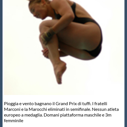
Master
Formazione
GUG
Scuole Nuoto
Propaganda
Centri Federali
Pioggia e vento bagnano il Grand Prix di tuffi. I fratelli
Marconi e la Marocchi eliminati in semifinale. Nessun atleta
europeo a medaglia. Domani piattaforma maschile e 3m
Area Legislativa
femminile