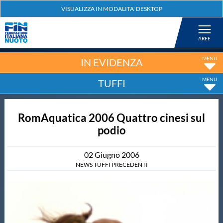
Federazione
Nuoto
IN EVIDENZA
TUFFI
Pallanuoto
RomAquatica 2006 Quattro cinesi sul
Tuffi
podio
Artistico
02
Giugno
2006
NEWS TUFFI PRECEDENTI
Fondo
Salvamento