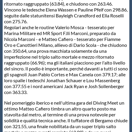
ritornato raggruppato (63.84), e chiudono con 263.46.
Protezione Civile
Vincono le tedesche Elena Wassen e Pauline Pfeif con 298.86,
seguite dalle statunitensi Bayleigh Crandford ed Ella Roselli
con 275.76.
Qualità
Regolari anche le routine Valerio Mosca - tesserato per
Marina Militare ed MR Sport F.lli Marconi, preparato da
Nicola Marconi - e Matteo Cafiero - tesserato per Fiamme
Sostenibilità
Oro e Canottieri Milano, allievo di Dario Scola - che chiudono
con 350.64, una prova macchiata solamente da una
imperfezione nel triplo salto mortale e mezzo ritornato
Privacy
raggruppato (66.96); ma gli italiani piacciono per l'alto livello
del sincro. Il podio è importante, perché davanti a tutti ci sono
gli spagnoli Juan Pablo Cortes e Max Canela con 379.17; alle
Cookie Policy
loro spalle i tedeschi Jonathan Schauer e Lou Massenberg
con 377.55 e i nord americani Jack Ryan e Josh Sollenberger
con 363.33.
Archivio News
Nel pomeriggio iberico e nell'ultima gara del Diving Meet un
ottimo Matteo Cafiero timbra un altro quarto posto ma
Flash News
stavolta dal metro, al termine di una prova notevole per
solidità e qualità tecnica anche. Il tuffatore di Bergamo chiude
con 321.55, una finale nobilitata da un super triplo salto