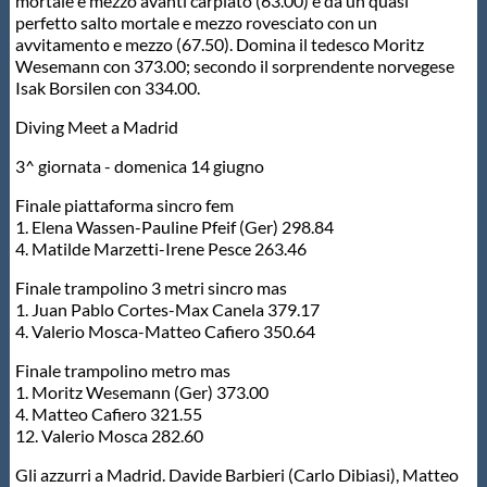
Galleria fotografica
mortale e mezzo avanti carpiato (63.00) e da un quasi
perfetto salto mortale e mezzo rovesciato con un
avvitamento e mezzo (67.50). Domina il tedesco Moritz
Videogallery
Wesemann con 373.00; secondo il sorprendente norvegese
Isak Borsilen con 334.00.
Diving Meet a Madrid
Intranet
3^ giornata - domenica 14 giugno
Webmail
Finale piattaforma sincro fem
1. Elena Wassen-Pauline Pfeif (Ger) 298.84
4. Matilde Marzetti-Irene Pesce 263.46
Contatti
Finale trampolino 3 metri sincro mas
1. Juan Pablo Cortes-Max Canela 379.17
Mappa del sito
4. Valerio Mosca-Matteo Cafiero 350.64
Finale trampolino metro mas
1. Moritz Wesemann (Ger) 373.00
4. Matteo Cafiero 321.55
12. Valerio Mosca 282.60
Gli azzurri a Madrid. Davide Barbieri (Carlo Dibiasi), Matteo