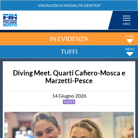
Federazione
Nuoto
IN EVIDENZA
TUFFI
Pallanuoto
Diving Meet. Quarti Cafiero-Mosca e
Tuffi
Marzetti-Pesce
Artistico
14
Giugno
2026
TUFFI
Fondo
Salvamento