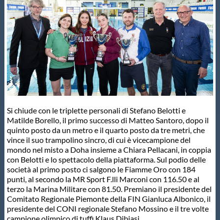
Master
Formazione
GUG
Scuole Nuoto
Si chiude con le triplette personali di Stefano Belotti e
Matilde Borello, il primo successo di Matteo Santoro, dopo il
quinto posto da un metro e il quarto posto da tre metri, che
Propaganda
vince il suo trampolino sincro, di cui è vicecampione del
mondo nel misto a Doha insieme a Chiara Pellacani, in coppia
con Belotti e lo spettacolo della piattaforma. Sul podio delle
Centri Federali
società al primo posto ci salgono le Fiamme Oro con 184
punti, al secondo la MR Sport F.lli Marconi con 116.50 e al
terzo la Marina Militare con 81.50. Premiano il presidente del
Comitato Regionale Piemonte della FIN Gianluca Albonico, il
Area Legislativa
presidente del CONI regionale Stefano Mossino e il tre volte
campione olimpico di tuffi Klaus Dibiasi.