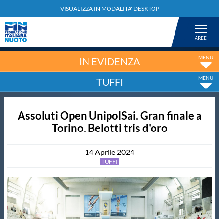
Federazione
Nuoto
IN EVIDENZA
TUFFI
Pallanuoto
Assoluti Open UnipolSai. Gran finale a
Tuffi
Torino. Belotti tris d'oro
Artistico
14
Aprile
2024
TUFFI
Fondo
Salvamento