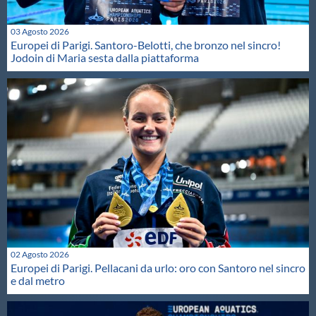
03 Agosto 2026
Europei di Parigi. Santoro-Belotti, che bronzo nel sincro!
Jodoin di Maria sesta dalla piattaforma
02 Agosto 2026
Europei di Parigi. Pellacani da urlo: oro con Santoro nel sincro
e dal metro