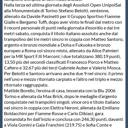
Nalla terza ed ultima giornata degli Assoluti Open UnipolSai
Protezione Civile
alla Monumentale di Torino Stefano Belotti, ventenne,
allenato da Davide Pasinetti per il Gruppo Sportivo Fiamme
Gialle e Bergamo Tuffi, dopo aver vinto le finali dal metro con
Qualità
il record personale di punti nella giornata d’esordio e dai tre
metri sabato, conquista il titolo italiano assoluto anche dal
trampolino dei tre metri sincro in coppia con Matteo Santoro,
Sostenibilità
argento e bronzo mondiale a Doha e Fukuoka e bronzo
europeo a Roma col sincro misto, allenato da Alice Palmieri
per la MR Sport F.lli Marconi; i due totalizzano 380.19 punti,
Privacy
13.50 più dei secondi classificati Francesco Porco e Matteo
Cafiero e 32.67 più dei terzi Gabriele Auber e Valerio Mosca.
Per Belotti e Santoro arrivano anche due 9 nel sincro: il primo
Cookie Policy
nell’uno e mezzo ritornato carpiato e l’altro nel triplo e mezzo
ritornato raggruppato.
Matilde Borello, l’eroina di casa, tesserata con la Blu 2006
Archivio News
Torino e allenata da Max Brick, dopo le medaglie d’argento
conquistate nei trampolini singoli, vince oro e titolo italiano
nel sincro in coppia con Elettra Neroni, allenata da Emiliano
Flash News
Boldacchini per Fiamme Rosse e Carlo Dibiasi; gara
comandata fin dall’inizio e conclusa con 246.30 punti, davanti
a Viola Gonini e Gaia Franchini (219.75) e Sofia Conte e