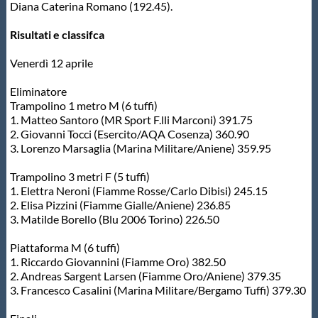
Galleria fotografica
Diana Caterina Romano (192.45).
Risultati e classifca
Videogallery
Venerdì 12 aprile
Intranet
Eliminatore
Trampolino 1 metro M (6 tuffi)
1. Matteo Santoro (MR Sport F.lli Marconi) 391.75
Webmail
2. Giovanni Tocci (Esercito/AQA Cosenza) 360.90
3. Lorenzo Marsaglia (Marina Militare/Aniene) 359.95
Contatti
Trampolino 3 metri F (5 tuffi)
1. Elettra Neroni (Fiamme Rosse/Carlo Dibisi) 245.15
2. Elisa Pizzini (Fiamme Gialle/Aniene) 236.85
Mappa del sito
3. Matilde Borello (Blu 2006 Torino) 226.50
Piattaforma M (6 tuffi)
1. Riccardo Giovannini (Fiamme Oro) 382.50
2. Andreas Sargent Larsen (Fiamme Oro/Aniene) 379.35
3. Francesco Casalini (Marina Militare/Bergamo Tuffi) 379.30