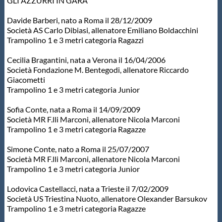
Galleria fotografica
GLI AZZURRI IN GARA
Davide Barberi, nato a Roma il 28/12/2009
Videogallery
Società AS Carlo Dibiasi, allenatore Emiliano Boldacchini
Trampolino 1 e 3 metri categoria Ragazzi
Intranet
Cecilia Bragantini, nata a Verona il 16/04/2006
Società Fondazione M. Bentegodi, allenatore Riccardo
Giacometti
Webmail
Trampolino 1 e 3 metri categoria Junior
Sofia Conte, nata a Roma il 14/09/2009
Società MR F.lli Marconi, allenatore Nicola Marconi
Contatti
Trampolino 1 e 3 metri categoria Ragazze
Simone Conte, nato a Roma il 25/07/2007
Mappa del sito
Società MR F.lli Marconi, allenatore Nicola Marconi
Trampolino 1 e 3 metri categoria Junior
Lodovica Castellacci, nata a Trieste il 7/02/2009
Società US Triestina Nuoto, allenatore Olexander Barsukov
Trampolino 1 e 3 metri categoria Ragazze