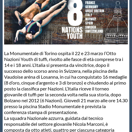
Master
Formazione
GUG
La Monumentale di Torino ospita il 22 e 23 marzo l’Otto
Nazioni Youth di tuffi, rivolto alle fasce di età comprese tra i
Scuole Nuoto
14 e i 18 anni. L’Italia si presenta da vincitrice, dopo il
successo dello scorso anno in Svizzera, nella piscina della
Vaudoise aréna di Losanna, in cui ha conquistato 16 medaglie
(8 d’oro, cinque d’argento e 3 di bronzo) e chiudendo al primo
Propaganda
posto la classifica per Nazioni. L’Italia riceve il torneo
giovanile di tuffi per la seconda volta nella sua storia, dopo
Bolzano nel 2012 (6 Nazioni). Giovedì 21 marzo alle ore 14.30
Centri Federali
presso la piscina Stadio Monumentale è prevista la
conferenza stampa di presentazione.
La squadra Nazionale azzurra, guidata dal tecnico
Area Legislativa
responsabile del settore giovanile Nicola Marconi, è
composta da otto atleti, quattro per ciascuna categoria