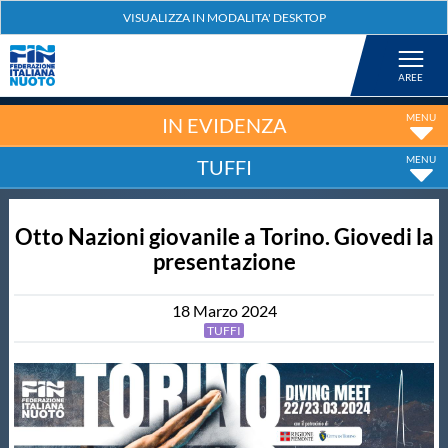
Federazione
Nuoto
IN EVIDENZA
TUFFI
Pallanuoto
Otto Nazioni giovanile a Torino. Giovedi la
Tuffi
presentazione
Artistico
18
Marzo
2024
TUFFI
Fondo
Salvamento