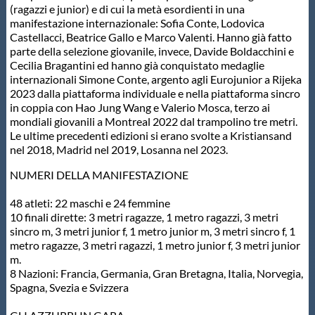
(ragazzi e junior) e di cui la metà esordienti in una
Protezione Civile
manifestazione internazionale: Sofia Conte, Lodovica
Castellacci, Beatrice Gallo e Marco Valenti. Hanno già fatto
parte della selezione giovanile, invece, Davide Boldacchini e
Qualità
Cecilia Bragantini ed hanno già conquistato medaglie
internazionali Simone Conte, argento agli Eurojunior a Rijeka
2023 dalla piattaforma individuale e nella piattaforma sincro
Sostenibilità
in coppia con Hao Jung Wang e Valerio Mosca, terzo ai
mondiali giovanili a Montreal 2022 dal trampolino tre metri.
Le ultime precedenti edizioni si erano svolte a Kristiansand
Privacy
nel 2018, Madrid nel 2019, Losanna nel 2023.
NUMERI DELLA MANIFESTAZIONE
Cookie Policy
48 atleti: 22 maschi e 24 femmine
10 finali dirette: 3 metri ragazze, 1 metro ragazzi, 3 metri
Archivio News
sincro m, 3 metri junior f, 1 metro junior m, 3 metri sincro f, 1
metro ragazze, 3 metri ragazzi, 1 metro junior f, 3 metri junior
m.
Flash News
8 Nazioni: Francia, Germania, Gran Bretagna, Italia, Norvegia,
Spagna, Svezia e Svizzera