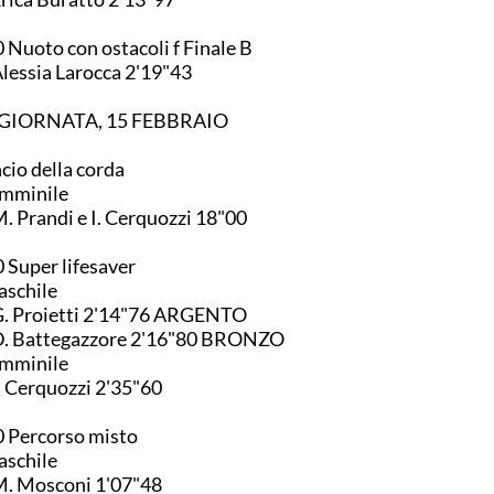
 Nuoto con ostacoli f Finale B
4. Alessia Larocca 2'19"43
 GIORNATA, 15 FEBBRAIO
cio della corda
emminile
M. Prandi e I. Cerquozzi 18"00
 Super lifesaver
aschile
2. G. Proietti 2'14"76 ARGENTO
3. D. Battegazzore 2'16"80 BRONZO
emminile
5. I. Cerquozzi 2'35"60
 Percorso misto
aschile
4. M. Mosconi 1'07"48