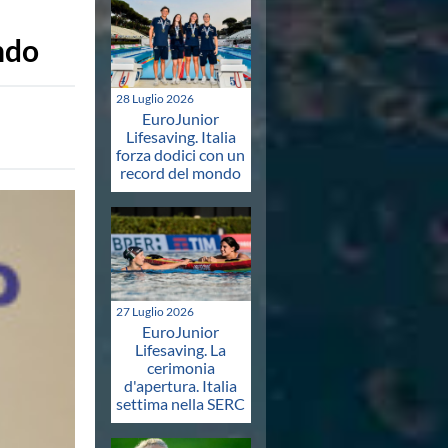
ndo
28 Luglio 2026
EuroJunior
Lifesaving. Italia
forza dodici con un
record del mondo
27 Luglio 2026
EuroJunior
Lifesaving. La
cerimonia
d'apertura. Italia
settima nella SERC