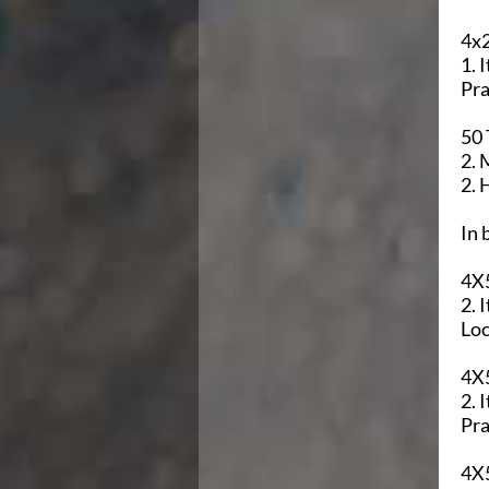
Ricerca Scuole Nuoto
Manuale SNF
4x2
Diventa SNF
Propaganda
Pra
Norme e documenti
Risultati
50 
Eventi
Centri Federali
C. F. Complesso natatorio Foro Italico
C. F. Polo Acquatico Frecciarossa Ostia
C. F. Unipol BluStadium Pietralata
C. F. Polo Acquatico Enel - Valco San Paolo
4X5
C. F. Acerra "Carlo Pedersoli"
C. F. Crotone
Loc
C. F. Livorno
C. F. Milano
4X
C. F. Napoli "Felice Scandone"
C.F. Palazzo del Nuoto Torino
Pra
C. F. Trieste "Bruno Bianchi"
C. F. Verona "Alberto Castagnetti"
4X5
C. F. Viterbo