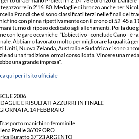
rgento di Germano Proietti in 2'14"76 e bronzo di Daniele
tegazzorre in 2'16"80. Medaglie di bronzo anche per Nicol
cella Prandi che si sono classificati terzi nelle finali del tr
ichino con pinne ripettivamente con il crono di 52"45 e 1
ani turno di riposo dedicato agli allenamenti. Poi la due g
ne con le gare oceaniche. "L'obiettivo - conclude Cano - è r
finale. Abbiamo lavorato molto per migliorare la qualità ge
ti Uniti, Nuova Zelanda, Australia e Sudafrica ci sono anco
zie ad una tradizione ormai consolidata. Vincere una meda
ebbe una grande impresa".
cca qui per il sito ufficiale
SCUE 2006
DAGLIE E RISULTATI AZZURRI IN FINALE
 GIORNATA, 14 FEBBRAIO
Trasporto manichino femminile
1. Elena Prelle 36"09 ORO
2. Erica Buratto 37"23 ARGENTO