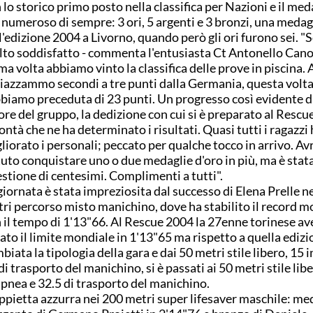
 lo storico primo posto nella classifica per Nazioni e il med
 numeroso di sempre: 3 ori, 5 argenti e 3 bronzi, una medagl
l'edizione 2004 a Livorno, quando però gli ori furono sei. "
to soddisfatto - commenta l'entusiasta Ct Antonello Cano 
ma volta abbiamo vinto la classifica delle prove in piscina. 
piazzammo secondi a tre punti dalla Germania, questa volt
bbiamo preceduta di 23 punti. Un progresso così evidente d
ore del gruppo, la dedizione con cui si è preparato al Rescue
ontà che ne ha determinato i risultati. Quasi tutti i ragazz
liorato i personali; peccato per qualche tocco in arrivo. 
uto conquistare uno o due medaglie d'oro in più, ma è stat
stione di centesimi. Complimenti a tutti".
giornata è stata impreziosita dal successo di Elena Prelle n
ri percorso misto manichino, dove ha stabilito il record m
 il tempo di 1'13"66. Al Rescue 2004 la 27enne torinese av
sato il limite mondiale in 1'13"65 ma rispetto a quella edizi
biata la tipologia della gara e dai 50 metri stile libero, 15 
di trasporto del manichino, si è passati ai 50 metri stile lib
apnea e 32.5 di trasporto del manichino.
pietta azzurra nei 200 metri super lifesaver maschile: me