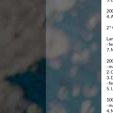
200
2^
Lan
- f
7. 
200
- m
- f
100
- m