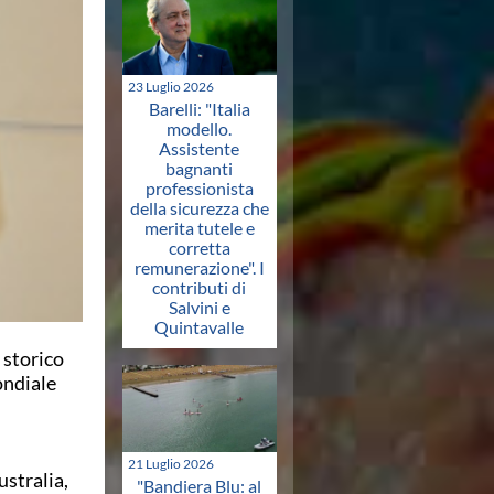
23 Luglio 2026
Barelli: "Italia
modello.
Assistente
bagnanti
professionista
della sicurezza che
merita tutele e
corretta
remunerazione". I
contributi di
Salvini e
Quintavalle
o storico
ondiale
21 Luglio 2026
ustralia,
"Bandiera Blu: al