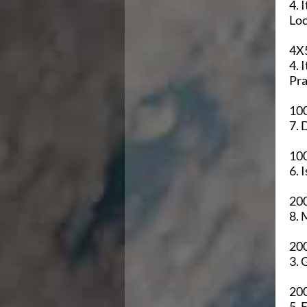
Area Legislativa
Loc
Protezione Civile
Qualità
4X5
Sostenibilità
Privacy
Pra
Cookie Policy
Archivio News
100
Flash News
Galleria fotografica
Videogallery
100
Intranet
Webmail
Contatti
200
Mappa del sito
200
200