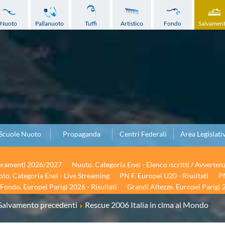
Nuoto
Pallanuoto
Tuffi
Artistico
Fondo
Salvamen
Scuole Nuoto
Propaganda
Centri Federali
Area Legislati
seramenti 2026/2027
Nuoto. Categoria Enel - Elenco iscritti / Avverten
to. Categoria Enel - Live Streaming
PN F. Europei U20 - Risultati
PN
Fondo. Europei Parigi 2026 - Risultati
Grandi Altezze. Europei Parigi 2
Salvamento precedenti
Rescue 2006 Italia in cima al Mondo