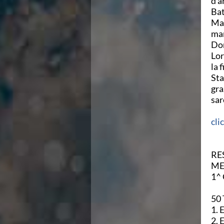
d'a
Campionati Italiani
Bat
Circuito Supermaster
Mar
Calendario Nazionale Fondo
man
Norme e documenti
Dom
Risultati e Classifiche
Lor
Primati
la 
Graduatorie
Sta
Analisi e Approfondimenti
gra
News
sar
Flash News
Formazione
cli
SIT
Sezione Salvamento
GUG
RE
Composizione
ME
Norme e documenti
1^
Formazione
Sedi Regionali e Provinciali
50 
Designazioni Arbitrali
Scuole Nuoto