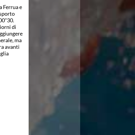
a Ferrua e
asporto
'00"30.
iorni di
aggiungere
nerale, ma
ra avanti
glia