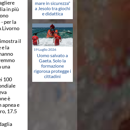
agliere
mare in sicurezza"
a Jesolo tra giochi
ia in più
e didattica
Sono
- per la
A Livorno
a
imostra il
 e la
19 Luglio 2026
i hanno
Uomo salvato a
Avremmo
Gaeta. Solo la
formazione
a una
rigorosa protegge i
cittadini
ei 100
ondiale
eva
one è
in apnea e
ero, 17.5
daglia