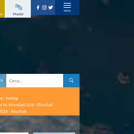
to
Master
va
ze - timing
 M. Mondiali U16 - Risultati
026 - Risultati