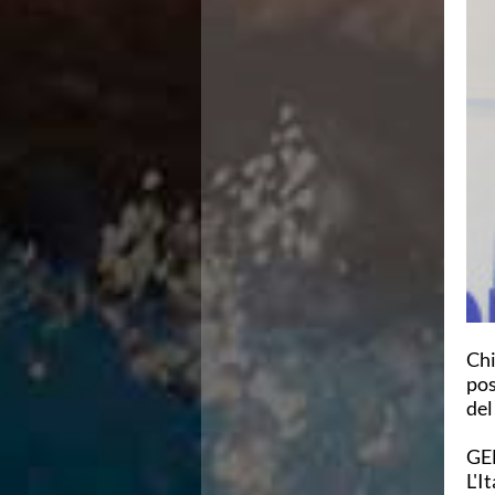
Campionato A2 Maschile
Campionato A2 Femminile
Campionato B Maschile
Storico Campionati 2003-2017
Finali Giovanili
Trofei delle Regioni
CoMeN Cup
News
Flash News
Waterpolo Channel
Tuffi
Eventi
Norme e documenti
Risultati e Classifiche
Azzurri
Chi
News
pos
Flash News
del
Artistico
Eventi
GE
Norme e documenti
L'I
Risultati e Classifiche