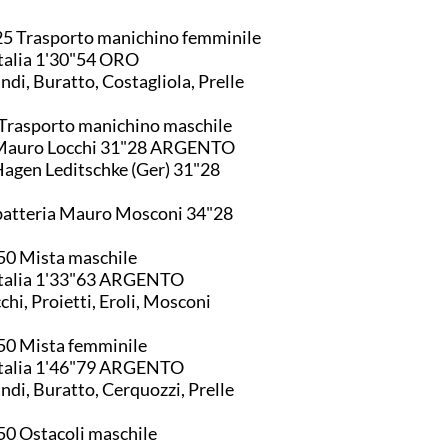
5 Trasporto manichino femminile
1. Italia 1'30"54 ORO
ndi, Buratto, Costagliola, Prelle
Trasporto manichino maschile
2. Mauro Locchi 31"28 ARGENTO
2. Hagen Leditschke (Ger) 31"28
In batteria Mauro Mosconi 34"28
0 Mista maschile
2. Italia 1'33"63 ARGENTO
chi, Proietti, Eroli, Mosconi
50 Mista femminile
2. Italia 1'46"79 ARGENTO
ndi, Buratto, Cerquozzi, Prelle
0 Ostacoli maschile