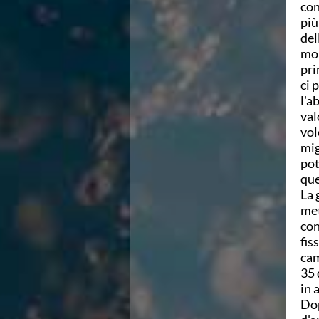
con
Azzurri
più
News
del
Flash News
mol
Fondo
pri
Eventi
ci 
Grand Prix
l'a
Norme e documenti
val
Risultati e Classifiche
vol
Primati
mig
Azzurri
pot
News
que
Flash News
La 
Salvamento
met
Eventi
con
Norme e documenti
fis
Risultati e Classifiche
cam
Albi d'oro - Primati
35 
News
in 
Flash News
Dop
Master