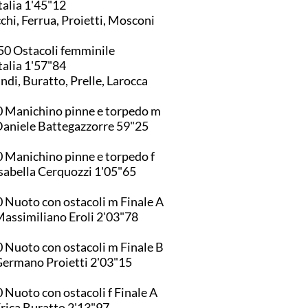
4. Italia 1'45"12
chi, Ferrua, Proietti, Mosconi
0 Ostacoli femminile
4. Italia 1'57"84
ndi, Buratto, Prelle, Larocca
 Manichino pinne e torpedo m
7. Daniele Battegazzorre 59"25
 Manichino pinne e torpedo f
6. Isabella Cerquozzi 1'05"65
 Nuoto con ostacoli m Finale A
8. Massimiliano Eroli 2'03"78
 Nuoto con ostacoli m Finale B
3. Germano Proietti 2'03"15
 Nuoto con ostacoli f Finale A
5. Erica Buratto 2'13"97