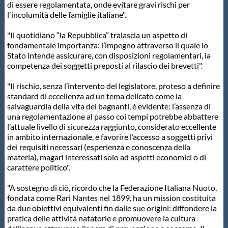
Galleria fotografica
di essere regolamentata, onde evitare gravi rischi per
l'incolumità delle famiglie italiane".
Videogallery
"Il quotidiano “la Repubblica” tralascia un aspetto di
fondamentale importanza: l’impegno attraverso il quale lo
Stato intende assicurare, con disposizioni regolamentari, la
Intranet
competenza dei soggetti preposti al rilascio dei brevetti".
"Il rischio, senza l’intervento del legislatore, proteso a definire
Webmail
standard di eccellenza ad un tema delicato come la
salvaguardia della vita dei bagnanti, è evidente: l’assenza di
una regolamentazione al passo coi tempi potrebbe abbattere
Contatti
l’attuale livello di sicurezza raggiunto, considerato eccellente
in ambito internazionale, e favorire l’accesso a soggetti privi
dei requisiti necessari (esperienza e conoscenza della
Mappa del sito
materia), magari interessati solo ad aspetti economici o di
carattere politico".
"A sostegno di ciò, ricordo che la Federazione Italiana Nuoto,
fondata come Rari Nantes nel 1899, ha un mission costituita
da due obiettivi equivalenti fin dalle sue origini: diffondere la
pratica delle attività natatorie e promuovere la cultura