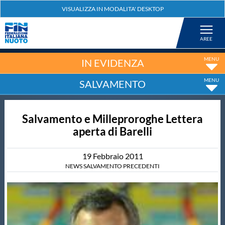
Federazione
Nuoto
IN EVIDENZA
SALVAMENTO
Pallanuoto
Salvamento e Milleproroghe Lettera
Tuffi
aperta di Barelli
Artistico
19
Febbraio
2011
NEWS SALVAMENTO PRECEDENTI
Fondo
Salvamento