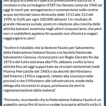
dell'acqua attraverso l'opera di prevenzione e soccorso. Il
risultato è che un’indagine ISTAT ha rilevato come da 1960 ad
oggi le morti per annegamento e sommersione nelle nostre
acque territoriali siano diminuite dalle 1513 alle 313 del
1999, lo 0,6% per ogni 100.000 abitanti. Un risultato di
grande rilevanza sociale, posto in relazione alla crescita delle
attività balneari avvenuta negli ultimi cinquant’anni, che però
non ci soddisferà appieno fin quando non sfiorerà e magari
raggiungerà lo zero".
"Inoltre è indubbio che la Sezione Nuoto per Salvamento
della Federazione Italiana Nuoto e la Società Nazionale
Salvamento Genova, riconosciuta con Regio Decreto fin dal
1876 e del tutto estranea alla FIN, abbiano svolto la loro
attività fino ad oggi supportate da circolari ministeriali (vedi
Marina Mercantile del 1960) e da decreti del Ministero
dell’Interno (1950 e seguenti, relativi alla sicurezza nelle
piscine) e che il Ministero alle Infrastrutture, erede della
delega alla sicurezza in acqua, promuova da anni la
regolamentazione della materia".
"Pertanto, ricordando che la Federazione Italiana Nuoto è un
soggetto senza fini di lucro e svolge la propria attività sotto il