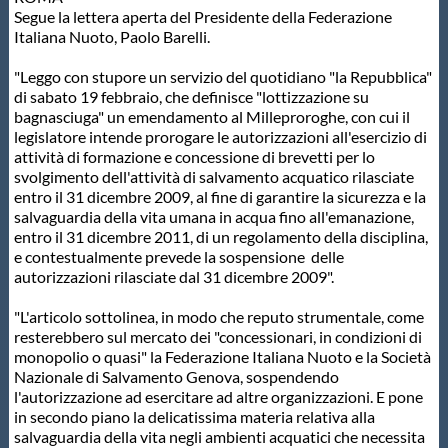
Segue la lettera aperta del Presidente della Federazione
Protezione Civile
Italiana Nuoto, Paolo Barelli.
"Leggo con stupore un servizio del quotidiano "la Repubblica"
Qualità
di sabato 19 febbraio, che definisce "lottizzazione su
bagnasciuga" un emendamento al Milleproroghe, con cui il
legislatore intende prorogare le autorizzazioni all'esercizio di
Sostenibilità
attività di formazione e concessione di brevetti per lo
svolgimento dell'attività di salvamento acquatico rilasciate
entro il 31 dicembre 2009, al fine di garantire la sicurezza e la
Privacy
salvaguardia della vita umana in acqua fino all'emanazione,
entro il 31 dicembre 2011, di un regolamento della disciplina,
e contestualmente prevede la sospensione delle
Cookie Policy
autorizzazioni rilasciate dal 31 dicembre 2009".
"L'articolo sottolinea, in modo che reputo strumentale, come
Archivio News
resterebbero sul mercato dei "concessionari, in condizioni di
monopolio o quasi" la Federazione Italiana Nuoto e la Società
Nazionale di Salvamento Genova, sospendendo
Flash News
l'autorizzazione ad esercitare ad altre organizzazioni. E pone
in secondo piano la delicatissima materia relativa alla
salvaguardia della vita negli ambienti acquatici che necessita