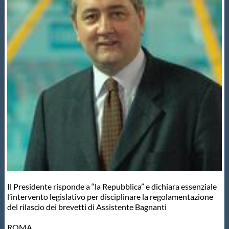
Master
Formazione
GUG
Scuole Nuoto
Propaganda
Centri Federali
Il Presidente risponde a “la Repubblica” e dichiara essenziale
l’intervento legislativo per disciplinare la regolamentazione
del rilascio dei brevetti di Assistente Bagnanti
Area Legislativa
ROMA