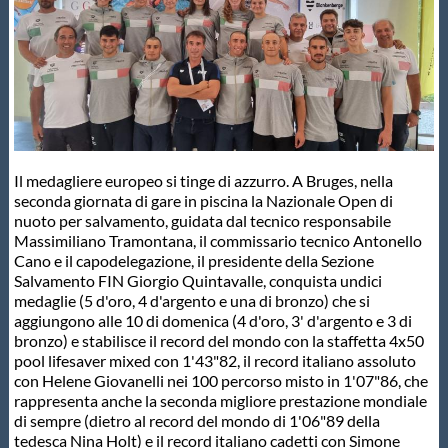
Master
Formazione
GUG
Il medagliere europeo si tinge di azzurro. A Bruges, nella
seconda giornata di gare in piscina la Nazionale Open di
Scuole Nuoto
nuoto per salvamento, guidata dal tecnico responsabile
Massimiliano Tramontana, il commissario tecnico Antonello
Cano e il capodelegazione, il presidente della Sezione
Salvamento FIN Giorgio Quintavalle, conquista undici
Propaganda
medaglie (5 d'oro, 4 d'argento e una di bronzo) che si
aggiungono alle 10 di domenica (4 d'oro, 3' d'argento e 3 di
bronzo) e stabilisce il record del mondo con la staffetta 4x50
Centri Federali
pool lifesaver mixed con 1'43"82, il record italiano assoluto
con Helene Giovanelli nei 100 percorso misto in 1'07"86, che
rappresenta anche la seconda migliore prestazione mondiale
Area Legislativa
di sempre (dietro al record del mondo di 1'06"89 della
tedesca Nina Holt) e il record italiano cadetti con Simone