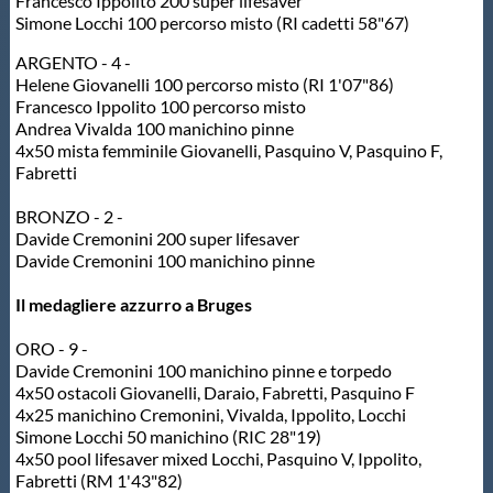
Galleria fotografica
Francesco Ippolito 200 super lifesaver
Simone Locchi 100 percorso misto (RI cadetti 58"67)
ARGENTO - 4 -
Videogallery
Helene Giovanelli 100 percorso misto (RI 1'07"86)
Francesco Ippolito 100 percorso misto
Andrea Vivalda 100 manichino pinne
Intranet
4x50 mista femminile Giovanelli, Pasquino V, Pasquino F,
Fabretti
Webmail
BRONZO - 2 -
Davide Cremonini 200 super lifesaver
Davide Cremonini 100 manichino pinne
Contatti
Il medagliere azzurro a Bruges
Mappa del sito
ORO - 9 -
Davide Cremonini 100 manichino pinne e torpedo
4x50 ostacoli Giovanelli, Daraio, Fabretti, Pasquino F
4x25 manichino Cremonini, Vivalda, Ippolito, Locchi
Simone Locchi 50 manichino (RIC 28"19)
4x50 pool lifesaver mixed Locchi, Pasquino V, Ippolito,
Fabretti (RM 1'43"82)