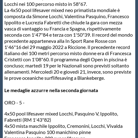
Locchi nei 100 percorso misto in 58"67.
Protezione Civile
La 4x50 pool lifesaver mixed neo primatista mondiale è
composta da Simone Locchi, Valentina Pasquino, Francesco
Ippolito e Lucrezia Fabretti che chiude la gara con mezza
Qualità
vasca di vantaggio su Francia e Spagna, rispettivamente
seconda con 1'47"84 e terza con 1'50"39. Il record del mondo
precedente apparteneva alla In Sport Rane Rosse con
Sostenibilità
1'46"16 del 29 maggio 2022 a Riccione. Il precedente record
italiano dei 100 metri percorso misto donne era di Francesca
Cristetti con 1'08"60. Il programma degli Open in piscina è
Privacy
concluso; martedì 19 per le Nazionali sono previsti soltanto
allenamenti. Mercoledì 20 e giovedì 21, invece, sono previste
le prove oceaniche surflifesaving a Blankeberge.
Cookie Policy
Le medaglie azzurre nella seconda giornata
Archivio News
ORO - 5 -
4x50 pool lifesaver mixed Locchi, Pasquino V, Ippolito,
Flash News
Fabretti (RM 1'43"82)
4x50 mista maschile Ippolito, Cremonini, Locchi, Vivalda
Valentina Pasquino 100 manichino pinne