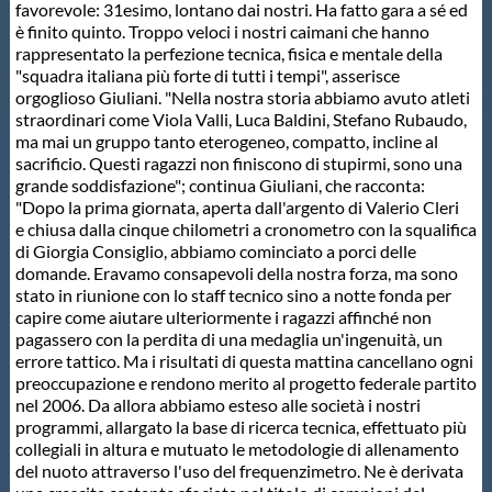
Galleria fotografica
favorevole: 31esimo, lontano dai nostri. Ha fatto gara a sé ed
è finito quinto. Troppo veloci i nostri caimani che hanno
rappresentato la perfezione tecnica, fisica e mentale della
Videogallery
"squadra italiana più forte di tutti i tempi", asserisce
orgoglioso Giuliani. "Nella nostra storia abbiamo avuto atleti
straordinari come Viola Valli, Luca Baldini, Stefano Rubaudo,
Intranet
ma mai un gruppo tanto eterogeneo, compatto, incline al
sacrificio. Questi ragazzi non finiscono di stupirmi, sono una
grande soddisfazione"; continua Giuliani, che racconta:
Webmail
"Dopo la prima giornata, aperta dall'argento di Valerio Cleri
e chiusa dalla cinque chilometri a cronometro con la squalifica
di Giorgia Consiglio, abbiamo cominciato a porci delle
Contatti
domande. Eravamo consapevoli della nostra forza, ma sono
stato in riunione con lo staff tecnico sino a notte fonda per
capire come aiutare ulteriormente i ragazzi affinché non
Mappa del sito
pagassero con la perdita di una medaglia un'ingenuità, un
errore tattico. Ma i risultati di questa mattina cancellano ogni
preoccupazione e rendono merito al progetto federale partito
nel 2006. Da allora abbiamo esteso alle società i nostri
programmi, allargato la base di ricerca tecnica, effettuato più
collegiali in altura e mutuato le metodologie di allenamento
del nuoto attraverso l'uso del frequenzimetro. Ne è derivata