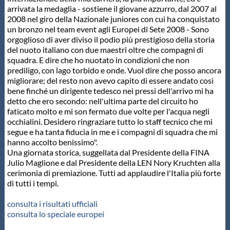
arrivata la medaglia - sostiene il giovane azzurro, dal 2007 al
2008 nel giro della Nazionale juniores con cui ha conquistato
un bronzo nel team event agli Europei di Sete 2008 - Sono
orgoglioso di aver diviso il podio più prestigioso della storia
del nuoto italiano con due maestri oltre che compagni di
squadra. E dire che ho nuotato in condizioni che non
prediligo, con lago torbido e onde. Vuol dire che posso ancora
migliorare; del resto non avevo capito di essere andato così
bene finché un dirigente tedesco nei pressi dell'arrivo mi ha
detto che ero secondo: nell'ultima parte del circuito ho
faticato molto e mi son fermato due volte per l'acqua negli
occhialini. Desidero ringraziare tutto lo staff tecnico che mi
segue e ha tanta fiducia in me e i compagni di squadra che mi
hanno accolto benissimo".
Una giornata storica, suggellata dal Presidente della FINA
Julio Maglione e dal Presidente della LEN Nory Kruchten alla
cerimonia di premiazione. Tutti ad applaudire l'Italia più forte
di tutti i tempi.
consulta i risultati ufficiali
consulta lo speciale europei