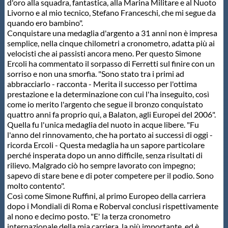
d'oro alla squadra, fantastica, alla Marina Militare e al Nuoto
Livorno e al mio tecnico, Stefano Franceschi, che mi segue da
quando ero bambino".
Conquistare una medaglia d'argento a 31 anni non è impresa
semplice, nella cinque chilometri a cronometro, adatta più ai
velocisti che ai passisti ancora meno. Per questo Simone
Ercoli ha commentato il sorpasso di Ferretti sul finire con un
sorriso e non una smorfia. "Sono stato tra i primi ad
abbracciarlo - racconta - Merita il successo per l'ottima
prestazione e la determinazione con cui l'ha inseguito, così
come io merito l'argento che segue il bronzo conquistato
quattro anni fa proprio qui, a Balaton, agli Europei del 2006".
Quella fu l'unica medaglia del nuoto in acque libere. "Fu
l'anno del rinnovamento, che ha portato ai successi di oggi -
ricorda Ercoli - Questa medaglia ha un sapore particolare
perché insperata dopo un anno difficile, senza risultati di
rilievo. Malgrado ciò ho sempre lavorato con impegno;
sapevo di stare bene e di poter competere per il podio. Sono
molto contento".
Così come Simone Ruffini, al primo Europeo della carriera
dopo i Mondiali di Roma e Roberval conclusi rispettivamente
al nono e decimo posto. "E' la terza cronometro
internazionale della mia carriera, la più importante, ed è