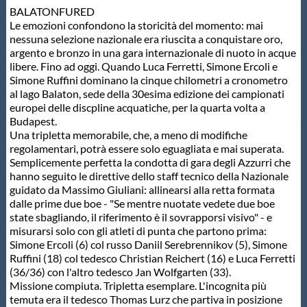
BALATONFURED
Protezione Civile
Le emozioni confondono la storicità del momento: mai
nessuna selezione nazionale era riuscita a conquistare oro,
argento e bronzo in una gara internazionale di nuoto in acque
Qualità
libere. Fino ad oggi. Quando Luca Ferretti, Simone Ercoli e
Simone Ruffini dominano la cinque chilometri a cronometro
al lago Balaton, sede della 30esima edizione dei campionati
Sostenibilità
europei delle discpline acquatiche, per la quarta volta a
Budapest.
Una tripletta memorabile, che, a meno di modifiche
Privacy
regolamentari, potrà essere solo eguagliata e mai superata.
Semplicemente perfetta la condotta di gara degli Azzurri che
hanno seguito le direttive dello staff tecnico della Nazionale
Cookie Policy
guidato da Massimo Giuliani: allinearsi alla retta formata
dalle prime due boe - "Se mentre nuotate vedete due boe
state sbagliando, il riferimento è il sovrapporsi visivo" - e
Archivio News
misurarsi solo con gli atleti di punta che partono prima:
Simone Ercoli (6) col russo Daniil Serebrennikov (5), Simone
Ruffini (18) col tedesco Christian Reichert (16) e Luca Ferretti
Flash News
(36/36) con l'altro tedesco Jan Wolfgarten (33).
Missione compiuta. Tripletta esemplare. L'incognita più
temuta era il tedesco Thomas Lurz che partiva in posizione