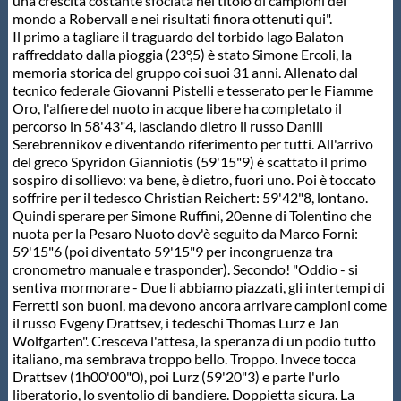
una crescita costante sfociata nel titolo di campioni del
mondo a Robervall e nei risultati finora ottenuti qui".
Il primo a tagliare il traguardo del torbido lago Balaton
raffreddato dalla pioggia (23°,5) è stato Simone Ercoli, la
memoria storica del gruppo coi suoi 31 anni. Allenato dal
tecnico federale Giovanni Pistelli e tesserato per le Fiamme
Oro, l'alfiere del nuoto in acque libere ha completato il
percorso in 58'43"4, lasciando dietro il russo Daniil
Serebrennikov e diventando riferimento per tutti. All'arrivo
del greco Spyridon Gianniotis (59'15"9) è scattato il primo
sospiro di sollievo: va bene, è dietro, fuori uno. Poi è toccato
soffrire per il tedesco Christian Reichert: 59'42"8, lontano.
Quindi sperare per Simone Ruffini, 20enne di Tolentino che
nuota per la Pesaro Nuoto dov'è seguito da Marco Forni:
59'15"6 (poi diventato 59'15"9 per incongruenza tra
cronometro manuale e trasponder). Secondo! "Oddio - si
sentiva mormorare - Due li abbiamo piazzati, gli intertempi di
Ferretti son buoni, ma devono ancora arrivare campioni come
il russo Evgeny Drattsev, i tedeschi Thomas Lurz e Jan
Wolfgarten". Cresceva l'attesa, la speranza di un podio tutto
italiano, ma sembrava troppo bello. Troppo. Invece tocca
Drattsev (1h00'00"0), poi Lurz (59'20"3) e parte l'urlo
liberatorio, lo sventolio di bandiere. Doppietta sicura. La