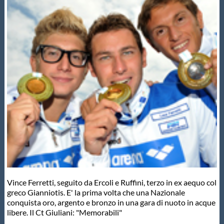
Master
Formazione
GUG
Scuole Nuoto
Propaganda
Centri Federali
Vince Ferretti, seguito da Ercoli e Ruffini, terzo in ex aequo col
greco Gianniotis. E' la prima volta che una Nazionale
conquista oro, argento e bronzo in una gara di nuoto in acque
Area Legislativa
libere. Il Ct Giuliani: "Memorabili"