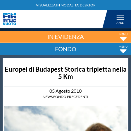
Federazione
Nuoto
IN EVIDENZA
FONDO
Pallanuoto
Europei di Budapest Storica tripletta nella
Tuffi
5 Km
Artistico
05
Agosto
2010
NEWS FONDO PRECEDENTI
Fondo
Salvamento