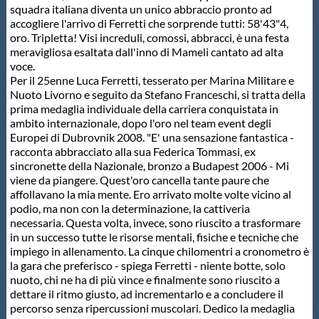
squadra italiana diventa un unico abbraccio pronto ad
accogliere l'arrivo di Ferretti che sorprende tutti: 58'43"4,
oro. Tripletta! Visi increduli, comossi, abbracci, è una festa
meravigliosa esaltata dall'inno di Mameli cantato ad alta
voce.
Per il 25enne Luca Ferretti, tesserato per Marina Militare e
Nuoto Livorno e seguito da Stefano Franceschi, si tratta della
prima medaglia individuale della carriera conquistata in
ambito internazionale, dopo l'oro nel team event degli
Europei di Dubrovnik 2008. "E' una sensazione fantastica -
racconta abbracciato alla sua Federica Tommasi, ex
sincronette della Nazionale, bronzo a Budapest 2006 - Mi
viene da piangere. Quest'oro cancella tante paure che
affollavano la mia mente. Ero arrivato molte volte vicino al
podio, ma non con la determinazione, la cattiveria
necessaria. Questa volta, invece, sono riuscito a trasformare
in un successo tutte le risorse mentali, fisiche e tecniche che
impiego in allenamento. La cinque chilomentri a cronometro è
la gara che preferisco - spiega Ferretti - niente botte, solo
nuoto, chi ne ha di più vince e finalmente sono riuscito a
dettare il ritmo giusto, ad incrementarlo e a concludere il
percorso senza ripercussioni muscolari. Dedico la medaglia