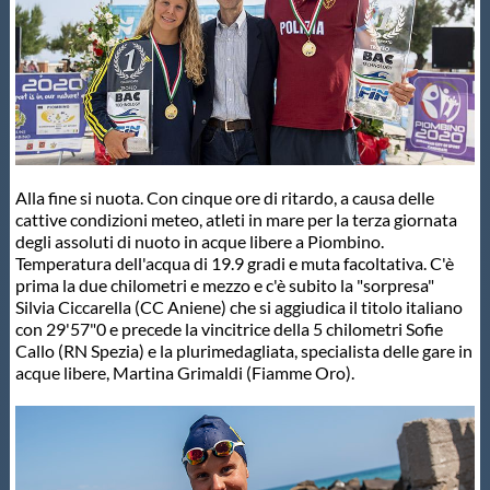
Master
Formazione
GUG
Alla fine si nuota. Con cinque ore di ritardo, a causa delle
cattive condizioni meteo, atleti in mare per la terza giornata
Scuole Nuoto
degli assoluti di nuoto in acque libere a Piombino.
Temperatura dell'acqua di 19.9 gradi e muta facoltativa. C'è
prima la due chilometri e mezzo e c'è subito la "sorpresa"
Silvia Ciccarella (CC Aniene) che si aggiudica il titolo italiano
Propaganda
con 29'57"0 e precede la vincitrice della 5 chilometri Sofie
Callo (RN Spezia) e la plurimedagliata, specialista delle gare in
acque libere, Martina Grimaldi (Fiamme Oro).
Centri Federali
Area Legislativa