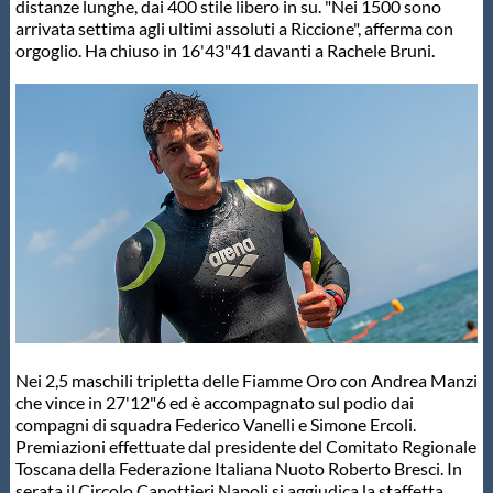
Galleria fotografica
distanze lunghe, dai 400 stile libero in su. "Nei 1500 sono
arrivata settima agli ultimi assoluti a Riccione", afferma con
orgoglio. Ha chiuso in 16'43"41 davanti a Rachele Bruni.
Videogallery
Intranet
Webmail
Contatti
Mappa del sito
Nei 2,5 maschili tripletta delle Fiamme Oro con Andrea Manzi
che vince in 27'12"6 ed è accompagnato sul podio dai
compagni di squadra Federico Vanelli e Simone Ercoli.
Premiazioni effettuate dal presidente del Comitato Regionale
Toscana della Federazione Italiana Nuoto Roberto Bresci. In
serata il Circolo Canottieri Napoli si aggiudica la staffetta