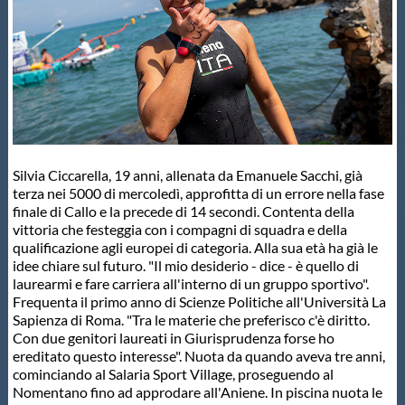
Protezione Civile
Qualità
Sostenibilità
Silvia Ciccarella, 19 anni, allenata da Emanuele Sacchi, già
Privacy
terza nei 5000 di mercoledì, approfitta di un errore nella fase
finale di Callo e la precede di 14 secondi. Contenta della
vittoria che festeggia con i compagni di squadra e della
Cookie Policy
qualificazione agli europei di categoria. Alla sua età ha già le
idee chiare sul futuro. "Il mio desiderio - dice - è quello di
laurearmi e fare carriera all'interno di un gruppo sportivo".
Archivio News
Frequenta il primo anno di Scienze Politiche all'Università La
Sapienza di Roma. "Tra le materie che preferisco c'è diritto.
Con due genitori laureati in Giurisprudenza forse ho
Flash News
ereditato questo interesse". Nuota da quando aveva tre anni,
cominciando al Salaria Sport Village, proseguendo al
Nomentano fino ad approdare all'Aniene. In piscina nuota le