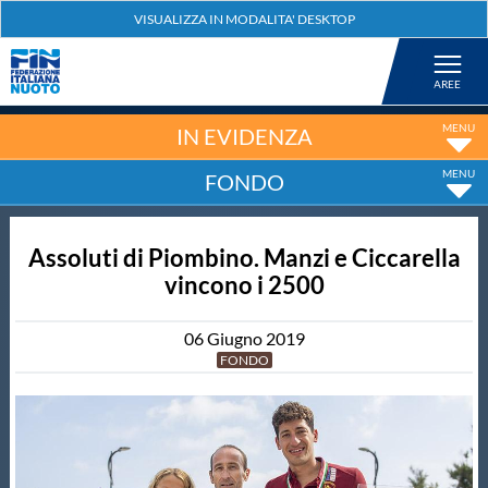
Federazione
Nuoto
IN EVIDENZA
FONDO
Pallanuoto
Assoluti di Piombino. Manzi e Ciccarella
Tuffi
vincono i 2500
Artistico
06
Giugno
2019
FONDO
Fondo
Salvamento