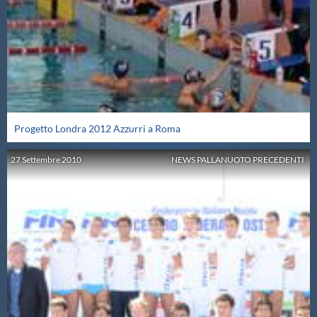
Protezione Civile
Qualità
Sostenibilità
Progetto Londra 2012 Azzurri a Roma
Privacy
27
Settembre
2010
NEWS PALLANUOTO PRECEDENTI
Cookie Policy
Archivio News
Flash News