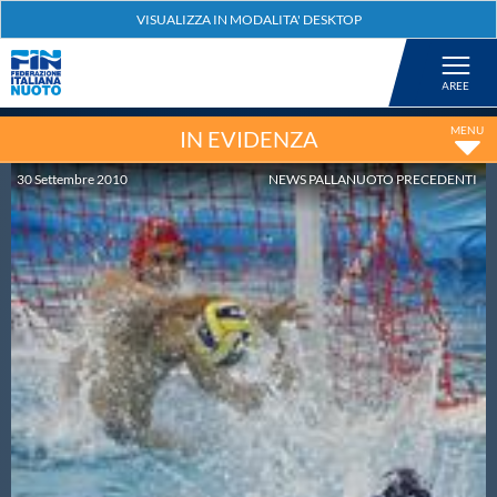
Federazione
Nuoto
IN EVIDENZA
30
Settembre
2010
NEWS PALLANUOTO PRECEDENTI
Pallanuoto
Tuffi
Artistico
Fondo
Salvamento