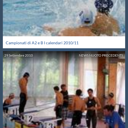
Master
Formazione
Campionati di A2 e B I calendari 2010/11
GUG
29
Settembre
2010
NEWS NUOTO PRECEDENTI
Scuole Nuoto
Propaganda
Centri Federali
Area Legislativa