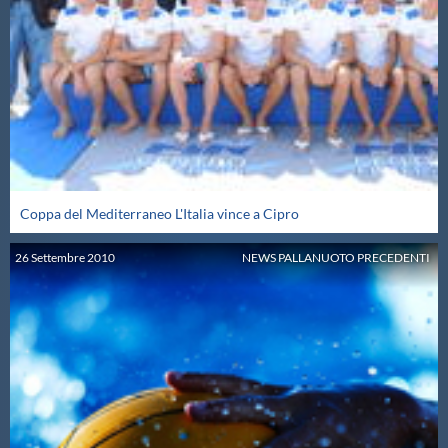
Galleria fotografica
Videogallery
Intranet
Webmail
Coppa del Mediterraneo L'Italia vince a Cipro
Contatti
26
Settembre
2010
NEWS PALLANUOTO PRECEDENTI
Mappa del sito