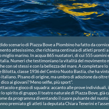
ndido scenario di Piazza Bove a Piombino ha fatto da cornic
nto attesissimo, che richiama centinaia di atleti pronti a s
vo miglio marino. In acqua 865 nuotatori, di cui 555 uomini
Italia. Numeri che testimoniano la vitalità del movimento m
e con sé stessi e con la bellezza del mare. A completare lo
 Bilotta, classe 1936 del Centro Nuoto Bastia, che ha vint
italiano. Pisano di origine, ma umbro di adozione da oltre t
dico ai giovani? Meno selfie, più sport".
acolo e gioco di squadra: accanto alle prove individuali, i
 lo spirito di gruppo.Il teatro naturale di Piazza Bove, già 
o come da programma diventando il cuore pulsante del nuo
anno premiato gli atleti la deputata Chiara Tenerini e l'ass