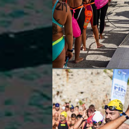
Area Legislativa
Protezione Civile
Qualità
Sostenibilità
Privacy
Cookie Policy
Archivio News
Flash News
Galleria fotografica
Videogallery
Intranet
Webmail
Contatti
Mappa del sito