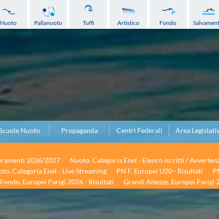
Nuoto
Pallanuoto
Tuffi
Artistico
Fondo
Salvamen
Scuole Nuoto
Propaganda
Centri Federali
Area Legislati
seramenti 2026/2027
Nuoto. Categoria Enel - Elenco iscritti / Avverten
to. Categoria Enel - Live Streaming
PN F. Europei U20 - Risultati
PN
Fondo. Europei Parigi 2026 - Risultati
Grandi Altezze. Europei Parigi 2