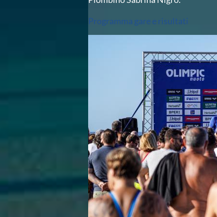
Azzurri
News
Programma gare e risultati
Flash News
Fondo
Eventi
Grand Prix
Norme e documenti
Risultati e Classifiche
Primati
Azzurri
News
Flash News
Salvamento
Eventi
Norme e documenti
Risultati e Classifiche
Albi d'oro - Primati
News
Flash News
Master