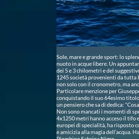
Campionato A2 Maschile
Campionato A2 Femminile
Campionato B Maschile
Storico Campionati 2003-2017
Finali Giovanili
Trofei delle Regioni
CoMeN Cup
News
Flash News
Sole, mare e grande sport: lo sple
Waterpolo Channel
nuoto in acque libere. Un appuntame
Tuffi
dei 5 e 3 chilometri e del suggesti
Eventi
1245 società provenienti da tutta 
Norme e documenti
non solo con il cronometro, ma anch
Risultati e Classifiche
Particolare menzione per Giuseppe
Azzurri
conquistando il suo 64esimo titolo 
News
un pensiero che sa di dedica: "Cosa 
Flash News
Non sono mancati i momenti di spett
Artistico
4x1250 metri hanno acceso il tifo e
Eventi
europei di specialità, ha rispost
Norme e documenti
e amicizia alla magia dell’acqua. H
Risultati e Classifiche
Piombino Sabrina Nigro.