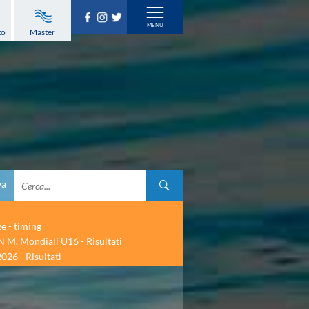
to
Master
va
ze - timing
 M. Mondiali U16 - Risultati
026 - Risultati