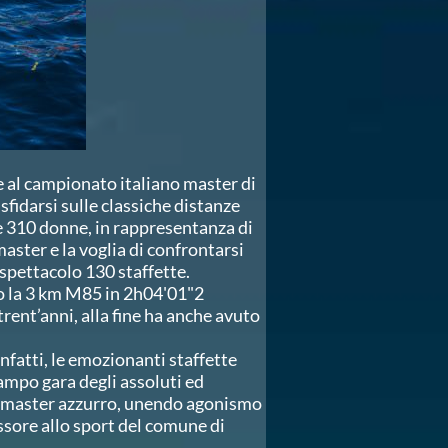
e al campionato italiano master di
fidarsi sulle classiche distanze
 e 310 donne, in rappresentanza di
aster e la voglia di confrontarsi
 spettacolo 130 staffette.
o la 3 km M85 in 2h04'01"2
rent’anni, alla fine ha anche avuto
nfatti, le emozionanti staffette
campo gara degli assoluti ed
to master azzurro, unendo agonismo
essore allo sport del comune di