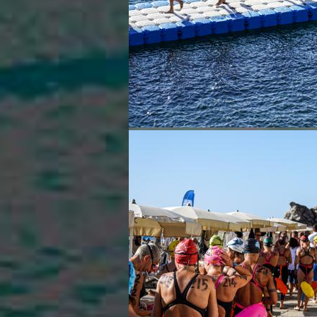
Ricerca Scuole Nuoto
Manuale SNF
Diventa SNF
Propaganda
Norme e documenti
Risultati
Eventi
Centri Federali
C. F. Complesso natatorio Foro Italico
C. F. Polo Acquatico Frecciarossa Ostia
C. F. Unipol BluStadium Pietralata
C. F. Polo Acquatico Enel - Valco San Paolo
C. F. Acerra "Carlo Pedersoli"
C. F. Crotone
C. F. Livorno
C. F. Milano
C. F. Napoli "Felice Scandone"
C.F. Palazzo del Nuoto Torino
C. F. Trieste "Bruno Bianchi"
C. F. Verona "Alberto Castagnetti"
C. F. Viterbo