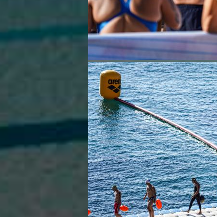
Campionati Italiani
Circuito Supermaster
Calendario Nazionale Fondo
Norme e documenti
Risultati e Classifiche
Primati
Graduatorie
Analisi e Approfondimenti
News
Flash News
Formazione
SIT
Sezione Salvamento
GUG
Composizione
Norme e documenti
Formazione
Sedi Regionali e Provinciali
Designazioni Arbitrali
Scuole Nuoto